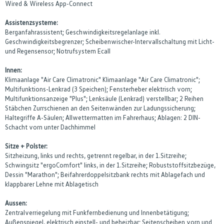
Wired & Wireless App-Connect
Assistenzsysteme:
Berganfahrassistent; Geschwindigkeitsregelanlage inkl.
Geschwindigkeitsbegrenzer; Scheibenwischer-Intervallschaltung mit Licht-
und Regensensor; Notrufsystem Ecall
Innen:
Klimaanlage "Air Care Climatronic" Klimaanlage "Air Care Climatronic";
Multifunktions-Lenkrad (3 Speichen); Fensterheber elektrisch vorn;
Multifunktionsanzeige "Plus"; Lenksäule (Lenkrad) verstellbar; 2 Reihen
Stäbchen Zurrschienen an den Seitenwänden zur Ladungssicherung;
Haltegriffe A-Säulen; Allwettermatten im Fahrerhaus; Ablagen: 2 DIN-
Schacht vorn unter Dachhimmel
Sitze + Polster:
Sitzheizung, links und rechts, getrennt regelbar, in der 1.Sitzreihe;
Schwingsitz "ergoComfort" links, in der 1.Sitzreihe; Robuststoffsitzbezüge,
Dessin "Marathon"; Beifahrerdoppelsitzbank rechts mit Ablagefach und
klappbarer Lehne mit Ablagetisch
Aussen:
Zentralverriegelung mit Funkfernbedienung und Innenbetätigung;
Außenspiegel, elektrisch einstell- und beheizbar; Seitenscheiben vorn und