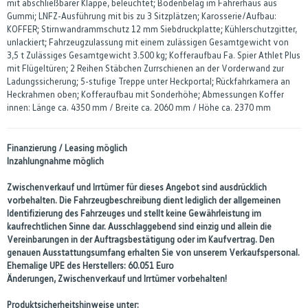
mit abschließbarer Klappe, beleuchtet; Bodenbelag im Fahrerhaus aus
Gummi; LNFZ-Ausführung mit bis zu 3 Sitzplätzen; Karosserie/Aufbau:
KOFFER; Stirnwandrammschutz 12 mm Siebdruckplatte; Kühlerschutzgitter,
unlackiert; Fahrzeugzulassung mit einem zulässigen Gesamtgewicht von
3,5 t Zulässiges Gesamtgewicht 3.500 kg; Kofferaufbau Fa. Spier Athlet Plus
mit Flügeltüren; 2 Reihen Stäbchen Zurrschienen an der Vorderwand zur
Ladungssicherung; 5-stufige Treppe unter Heckportal; Rückfahrkamera an
Heckrahmen oben; Kofferaufbau mit Sonderhöhe; Abmessungen Koffer
innen: Länge ca. 4350 mm / Breite ca. 2060 mm / Höhe ca. 2370 mm
Finanzierung / Leasing möglich
Inzahlungnahme möglich
Zwischenverkauf und Irrtümer für dieses Angebot sind ausdrücklich
vorbehalten. Die Fahrzeugbeschreibung dient lediglich der allgemeinen
Identifizierung des Fahrzeuges und stellt keine Gewährleistung im
kaufrechtlichen Sinne dar. Ausschlaggebend sind einzig und allein die
Vereinbarungen in der Auftragsbestätigung oder im Kaufvertrag. Den
genauen Ausstattungsumfang erhalten Sie von unserem Verkaufspersonal.
Ehemalige UPE des Herstellers: 60.051 Euro
Änderungen, Zwischenverkauf und Irrtümer vorbehalten!
Produktsicherheitshinweise unter: