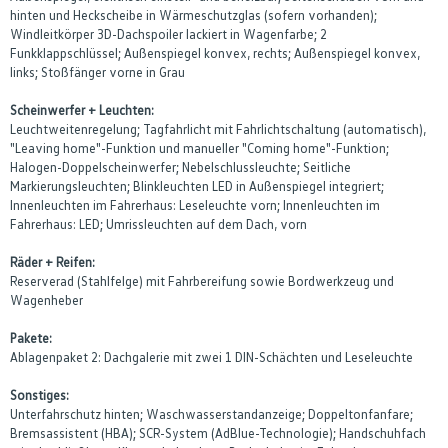
hinten und Heckscheibe in Wärmeschutzglas (sofern vorhanden);
Windleitkörper 3D-Dachspoiler lackiert in Wagenfarbe; 2
Funkklappschlüssel; Außenspiegel konvex, rechts; Außenspiegel konvex,
links; Stoßfänger vorne in Grau
Scheinwerfer + Leuchten:
Leuchtweitenregelung; Tagfahrlicht mit Fahrlichtschaltung (automatisch),
"Leaving home"-Funktion und manueller "Coming home"-Funktion;
Halogen-Doppelscheinwerfer; Nebelschlussleuchte; Seitliche
Markierungsleuchten; Blinkleuchten LED in Außenspiegel integriert;
Innenleuchten im Fahrerhaus: Leseleuchte vorn; Innenleuchten im
Fahrerhaus: LED; Umrissleuchten auf dem Dach, vorn
Räder + Reifen:
Reserverad (Stahlfelge) mit Fahrbereifung sowie Bordwerkzeug und
Wagenheber
Pakete:
Ablagenpaket 2: Dachgalerie mit zwei 1 DIN-Schächten und Leseleuchte
Sonstiges:
Unterfahrschutz hinten; Waschwasserstandanzeige; Doppeltonfanfare;
Bremsassistent (HBA); SCR-System (AdBlue-Technologie); Handschuhfach