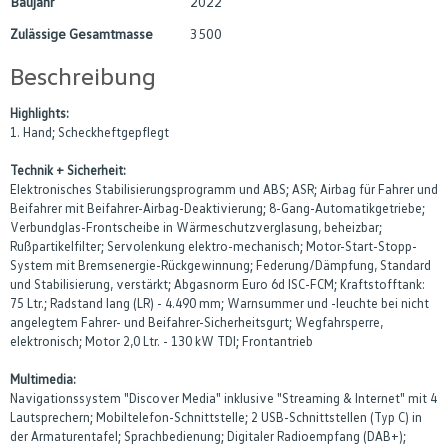
Baujahr
2022
Zulässige Gesamtmasse
3500
Beschreibung
Highlights:
1. Hand; Scheckheftgepflegt
Technik + Sicherheit:
Elektronisches Stabilisierungsprogramm und ABS; ASR; Airbag für Fahrer und
Beifahrer mit Beifahrer-Airbag-Deaktivierung; 8-Gang-Automatikgetriebe;
Verbundglas-Frontscheibe in Wärmeschutzverglasung, beheizbar;
Rußpartikelfilter; Servolenkung elektro-mechanisch; Motor-Start-Stopp-
System mit Bremsenergie-Rückgewinnung; Federung/Dämpfung, Standard
und Stabilisierung, verstärkt; Abgasnorm Euro 6d ISC-FCM; Kraftstofftank:
75 Ltr.; Radstand lang (LR) - 4.490 mm; Warnsummer und -leuchte bei nicht
angelegtem Fahrer- und Beifahrer-Sicherheitsgurt; Wegfahrsperre,
elektronisch; Motor 2,0 Ltr. - 130 kW TDI; Frontantrieb
Multimedia:
Navigationssystem "Discover Media" inklusive "Streaming & Internet" mit 4
Lautsprechern; Mobiltelefon-Schnittstelle; 2 USB-Schnittstellen (Typ C) in
der Armaturentafel; Sprachbedienung; Digitaler Radioempfang (DAB+);