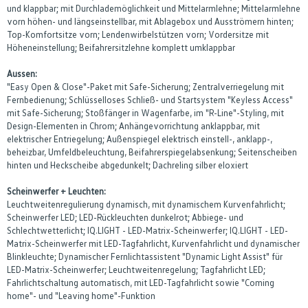
und klappbar; mit Durchlademöglichkeit und Mittelarmlehne; Mittelarmlehne
vorn höhen- und längseinstellbar, mit Ablagebox und Ausströmern hinten;
Top-Komfortsitze vorn; Lendenwirbelstützen vorn; Vordersitze mit
Höheneinstellung; Beifahrersitzlehne komplett umklappbar
Aussen:
"Easy Open & Close"-Paket mit Safe-Sicherung; Zentralverriegelung mit
Fernbedienung; Schlüsselloses Schließ- und Startsystem "Keyless Access"
mit Safe-Sicherung; Stoßfänger in Wagenfarbe, im "R-Line"-Styling, mit
Design-Elementen in Chrom; Anhängevorrichtung anklappbar, mit
elektrischer Entriegelung; Außenspiegel elektrisch einstell-, anklapp-,
beheizbar, Umfeldbeleuchtung, Beifahrerspiegelabsenkung; Seitenscheiben
hinten und Heckscheibe abgedunkelt; Dachreling silber eloxiert
Scheinwerfer + Leuchten:
Leuchtweitenregulierung dynamisch, mit dynamischem Kurvenfahrlicht;
Scheinwerfer LED; LED-Rückleuchten dunkelrot; Abbiege- und
Schlechtwetterlicht; IQ.LIGHT - LED-Matrix-Scheinwerfer; IQ.LIGHT - LED-
Matrix-Scheinwerfer mit LED-Tagfahrlicht, Kurvenfahrlicht und dynamischer
Blinkleuchte; Dynamischer Fernlichtassistent "Dynamic Light Assist" für
LED-Matrix-Scheinwerfer; Leuchtweitenregelung; Tagfahrlicht LED;
Fahrlichtschaltung automatisch, mit LED-Tagfahrlicht sowie "Coming
home"- und "Leaving home"-Funktion