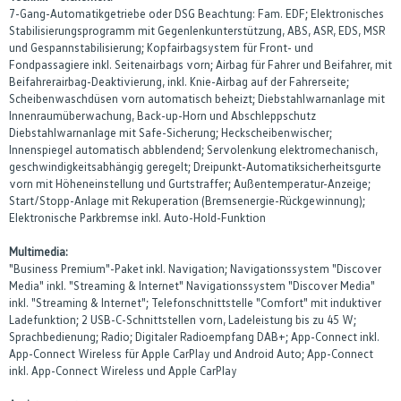
7-Gang-Automatikgetriebe oder DSG Beachtung: Fam. EDF; Elektronisches
Stabilisierungsprogramm mit Gegenlenkunterstützung, ABS, ASR, EDS, MSR
und Gespannstabilisierung; Kopfairbagsystem für Front- und
Fondpassagiere inkl. Seitenairbags vorn; Airbag für Fahrer und Beifahrer, mit
Beifahrerairbag-Deaktivierung, inkl. Knie-Airbag auf der Fahrerseite;
Scheibenwaschdüsen vorn automatisch beheizt; Diebstahlwarnanlage mit
Innenraumüberwachung, Back-up-Horn und Abschleppschutz
Diebstahlwarnanlage mit Safe-Sicherung; Heckscheibenwischer;
Innenspiegel automatisch abblendend; Servolenkung elektromechanisch,
geschwindigkeitsabhängig geregelt; Dreipunkt-Automatiksicherheitsgurte
vorn mit Höheneinstellung und Gurtstraffer; Außentemperatur-Anzeige;
Start/Stopp-Anlage mit Rekuperation (Bremsenergie-Rückgewinnung);
Elektronische Parkbremse inkl. Auto-Hold-Funktion
Multimedia:
"Business Premium"-Paket inkl. Navigation; Navigationssystem "Discover
Media" inkl. "Streaming & Internet" Navigationssystem "Discover Media"
inkl. "Streaming & Internet"; Telefonschnittstelle "Comfort" mit induktiver
Ladefunktion; 2 USB-C-Schnittstellen vorn, Ladeleistung bis zu 45 W;
Sprachbedienung; Radio; Digitaler Radioempfang DAB+; App-Connect inkl.
App-Connect Wireless für Apple CarPlay und Android Auto; App-Connect
inkl. App-Connect Wireless und Apple CarPlay