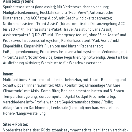
Assistenzsysteme:
Spurhalteassistent (lane assist); Mit Verkehrszeichenerkennung;
Müdigkeitserkennung; Rückfahrkamera "Rear View"; Automatische
Distanzregelung ACC "stop & go", mit Geschwindigkeitsbegrenzer;
Notbremsassistent "Front Assist" (für automatische Distanzregelung ACC
bis 210 km/h); Fahrassistenz-Paket: Travel Assist und Lane Assist;
Assistenzpaket "IQ.DRIVE" inkl. "Emergency Assist", ohne "Side Assist" und
Proaktives Insassenschutzsystem; Parklenkassistent "Park Assist" inkl.
Einparkhilfe; Einparkhilfe Plus vorn und hinten; Regensensor;
Fußgängererkennung; Proaktives Insassenschutzsystem in Verbindung mit
"Front Assist"; Notruf-Service; keine Registrierung notwendig, Dienst ist bei
Auslieferung aktiviert; Warnleuchte für Waschwasserstand
Innen:
Multifunktions-Sportlenkrad in Leder, beheizbar, mit Touch-Bedienung und
Schaltwippen; Innenraumfilter: Aktiv Kombifilter; Klimaanlage "Air Care
Climatronic" mit Aktiv-Kombifilter, Bedienelementen hinten und 3-Zonen-
Temperaturregelung; Bordcomputer; Digital Cockpit Pro, mehrfarbig,
verschiedene Info-Profile wählbar; Gepäckraumabdeckung / Rollo;
Ablagefach am Dachhimmel; Lenksäule (Lenkrad) mechan. verstellbar,
Höhen-/Längsverstellung
Sitze + Polster:
Vordersitze beheizbar; Rücksitzbank asymmetrisch teilbar; längs verschieb-