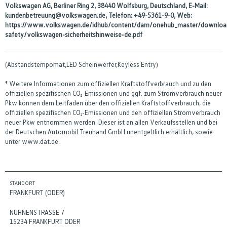
Volkswagen AG, Berliner Ring 2, 38440 Wolfsburg, Deutschland, E-Mail:
kundenbetreuung@volkswagen.de, Telefon: +49-5361-9-0, Web:
https://www.volkswagen.de/idhub/content/dam/onehub_master/downloa
safety/volkswagen-sicherheitshinweise-de.pdf
(Abstandstempomat,LED Scheinwerfer,Keyless Entry)
* Weitere Informationen zum offiziellen Kraftstoffverbrauch und zu den
offiziellen spezifischen CO₂-Emissionen und ggf. zum Stromverbrauch neuer
Pkw können dem Leitfaden über den offiziellen Kraftstoffverbrauch, die
offiziellen spezifischen CO₂-Emissionen und den offiziellen Stromverbrauch
neuer Pkw entnommen werden. Dieser ist an allen Verkaufsstellen und bei
der Deutschen Automobil Treuhand GmbH unentgeltlich erhältlich, sowie
unter www.dat.de.
STANDORT
FRANKFURT (ODER)
NUHNENSTRASSE 7
15234 FRANKFURT ODER