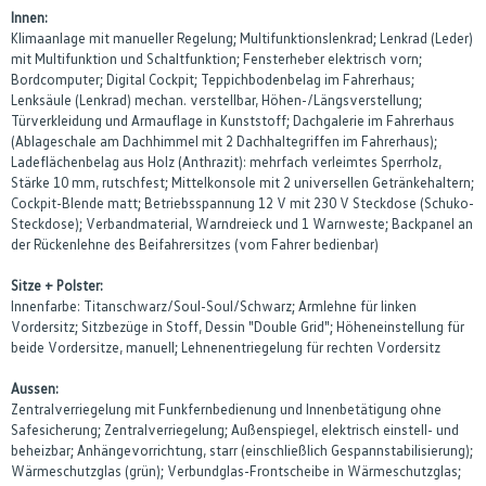
Innen:
Klimaanlage mit manueller Regelung; Multifunktionslenkrad; Lenkrad (Leder)
mit Multifunktion und Schaltfunktion; Fensterheber elektrisch vorn;
Bordcomputer; Digital Cockpit; Teppichbodenbelag im Fahrerhaus;
Lenksäule (Lenkrad) mechan. verstellbar, Höhen-/Längsverstellung;
Türverkleidung und Armauflage in Kunststoff; Dachgalerie im Fahrerhaus
(Ablageschale am Dachhimmel mit 2 Dachhaltegriffen im Fahrerhaus);
Ladeflächenbelag aus Holz (Anthrazit): mehrfach verleimtes Sperrholz,
Stärke 10 mm, rutschfest; Mittelkonsole mit 2 universellen Getränkehaltern;
Cockpit-Blende matt; Betriebsspannung 12 V mit 230 V Steckdose (Schuko-
Steckdose); Verbandmaterial, Warndreieck und 1 Warnweste; Backpanel an
der Rückenlehne des Beifahrersitzes (vom Fahrer bedienbar)
Sitze + Polster:
Innenfarbe: Titanschwarz/Soul-Soul/Schwarz; Armlehne für linken
Vordersitz; Sitzbezüge in Stoff, Dessin "Double Grid"; Höheneinstellung für
beide Vordersitze, manuell; Lehnenentriegelung für rechten Vordersitz
Aussen:
Zentralverriegelung mit Funkfernbedienung und Innenbetätigung ohne
Safesicherung; Zentralverriegelung; Außenspiegel, elektrisch einstell- und
beheizbar; Anhängevorrichtung, starr (einschließlich Gespannstabilisierung);
Wärmeschutzglas (grün); Verbundglas-Frontscheibe in Wärmeschutzglas;