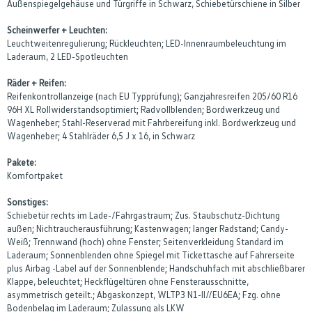
Außenspiegelgehäuse und Türgriffe in Schwarz, Schiebetürschiene in Silber
Scheinwerfer + Leuchten:
Leuchtweitenregulierung; Rückleuchten; LED-Innenraumbeleuchtung im
Laderaum, 2 LED-Spotleuchten
Räder + Reifen:
Reifenkontrollanzeige (nach EU Typprüfung); Ganzjahresreifen 205/60 R16
96H XL Rollwiderstandsoptimiert; Radvollblenden; Bordwerkzeug und
Wagenheber; Stahl-Reserverad mit Fahrbereifung inkl. Bordwerkzeug und
Wagenheber; 4 Stahlräder 6,5 J x 16, in Schwarz
Pakete:
Komfortpaket
Sonstiges:
Schiebetür rechts im Lade-/Fahrgastraum; Zus. Staubschutz-Dichtung
außen; Nichtraucherausführung; Kastenwagen; langer Radstand; Candy-
Weiß; Trennwand (hoch) ohne Fenster; Seitenverkleidung Standard im
Laderaum; Sonnenblenden ohne Spiegel mit Tickettasche auf Fahrerseite
plus Airbag -Label auf der Sonnenblende; Handschuhfach mit abschließbarer
Klappe, beleuchtet; Heckflügeltüren ohne Fensterausschnitte,
asymmetrisch geteilt.; Abgaskonzept, WLTP3 N1-II//EU6EA; Fzg. ohne
Bodenbelag im Laderaum; Zulassung als LKW