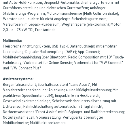
mit Auto-Hold-Funktion; Dreipunkt-Automatiksicherheitsgurte vorn mit
Gurthöhenverstellung und elektrischen Gurtstraffern; Anhänger-
Stabilisierungs-Programm; Multikollisionsbremse (Multi Collision Brake);
Warnton und -leuchte für nicht angelegte Sicherheitsgurte vorn;
Verzurrösen im Gepäck-/Laderaum; Wegfahrsperre (elektronisch); Motor
2,0 Ltr. - 75 kW TDI; Frontantrieb
Multimedia:
Freisprecheinrichtung; Extern, USB Typ-C Datenbuchse(n) mit erhöhter
Ladeleistung; Digitaler Radioempfang (DAB+); App-Connect;
Mobiltelefonanbindung über Bluetooth; Radio Composition mit 10" Touch-
Farbdisplay; Vorbereitet für Online Dienste; Vorbereitet für "VW Connect"
und "VW Connect Plus"
Assistenzsysteme:
Berganfahrassistent; Spurhalteassistent "Lane Assist"; Mit
Verkehrszeichenerkennung; Ablenkungs- und Müdigkeitserkennung; Mit
prädiktiven Speedlimiter (pLIM); Einparkhilfe im Heckbereich;
Geschwindigkeitsregelanlage; Scheibenwischer-Intervallschaltung mit
Lichtsensor; Fahrlichtschaltung automatisch, mit Tagfahrlicht;
Notbremsassistent "Front Assist" mit Fußgänger- und Radfahrererkennung;
Notrufsystem eCall, Voraussetzung: Verfügbarkeit benötigter
Mobilfunknetze; Multifunktionskamera