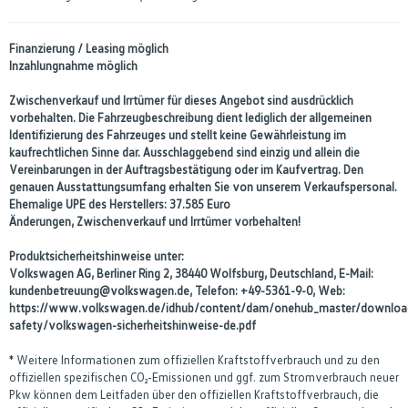
Finanzierung / Leasing möglich
Inzahlungnahme möglich
Zwischenverkauf und Irrtümer für dieses Angebot sind ausdrücklich
vorbehalten. Die Fahrzeugbeschreibung dient lediglich der allgemeinen
Identifizierung des Fahrzeuges und stellt keine Gewährleistung im
kaufrechtlichen Sinne dar. Ausschlaggebend sind einzig und allein die
Vereinbarungen in der Auftragsbestätigung oder im Kaufvertrag. Den
genauen Ausstattungsumfang erhalten Sie von unserem Verkaufspersonal.
Ehemalige UPE des Herstellers: 37.585 Euro
Änderungen, Zwischenverkauf und Irrtümer vorbehalten!
Produktsicherheitshinweise unter:
Volkswagen AG, Berliner Ring 2, 38440 Wolfsburg, Deutschland, E-Mail:
kundenbetreuung@volkswagen.de, Telefon: +49-5361-9-0, Web:
https://www.volkswagen.de/idhub/content/dam/onehub_master/downloa
safety/volkswagen-sicherheitshinweise-de.pdf
* Weitere Informationen zum offiziellen Kraftstoffverbrauch und zu den
offiziellen spezifischen CO₂-Emissionen und ggf. zum Stromverbrauch neuer
Pkw können dem Leitfaden über den offiziellen Kraftstoffverbrauch, die