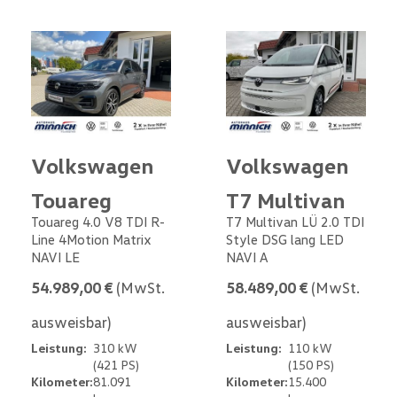
Volkswagen
Volkswagen
Touareg
T7 Multivan
Touareg 4.0 V8 TDI R-
T7 Multivan LÜ 2.0 TDI
Line 4Motion Matrix
Style DSG lang LED
NAVI LE
NAVI A
54.989,00 €
(MwSt.
58.489,00 €
(MwSt.
ausweisbar)
ausweisbar)
Leistung:
310 kW
Leistung:
110 kW
(421 PS)
(150 PS)
Kilometer:
81.091
Kilometer:
15.400