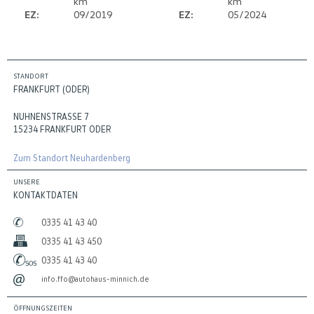
km
km
EZ:
09/2019
EZ:
05/2024
STANDORT
FRANKFURT (ODER)
NUHNENSTRASSE 7
15234 FRANKFURT ODER
Zum Standort Neuhardenberg
UNSERE
KONTAKTDATEN
0335 41 43 40
0335 41 43 450
0335 41 43 40
info.ffo@autohaus-minnich.de
ÖFFNUNGSZEITEN