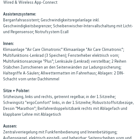
Wired & Wireless App-Connect
Assistenzsysteme:
Berganfahrassistent; Geschwindigkeitsregelanlage inkl.
Geschwindigkeitsbegrenzer; Scheibenwischer-Intervallschaltung mit Licht-
und Regensensor; Notrufsystem Ecall
Innen:
Klimaanlage "Air Care Climatronic" Klimaanlage "Air Care Climatronic";
Multifunktions-Lenkrad (3 Speichen); Fensterheber elektrisch vorn;
Multifunktionsanzeige "Plus"; Lenksäule (Lenkrad) verstellbar; 2 Reihen
Stäbchen Zurrschienen an den Seitenwänden zur Ladungssicherung;
Haltegriffe A-Säulen; Allwettermatten im Fahrerhaus; Ablagen: 2 DIN-
Schacht vorn unter Dachhimmel
Sitze + Polster:
Sitzheizung, links und rechts, getrennt regelbar, in der 1.Sitzreihe;
Schwingsitz "ergoComfort" links, in der 1.Sitzreihe; Robuststoffsitzbezüge,
Dessin "Marathon"; Beifahrerdoppelsitzbank rechts mit Ablagefach und
klappbarer Lehne mit Ablagetisch
Aussen:
Zentralverriegelung mit Funkfernbedienung und Innenbetätigung;
Außenspiegel, elektrisch einstell- und beheizbar; Seitenscheiben vorn und