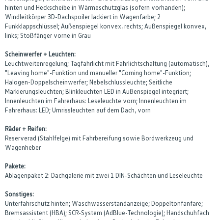
hinten und Heckscheibe in Wärmeschutzglas (sofern vorhanden);
Windleitkörper 3D-Dachspoiler lackiert in Wagenfarbe; 2
Funkklappschlüssel; Außenspiegel konvex, rechts; Außenspiegel konvex,
links; Stoßfänger vorne in Grau
Scheinwerfer + Leuchten:
Leuchtweitenregelung; Tagfahrlicht mit Fahrlichtschaltung (automatisch),
"Leaving home"-Funktion und manueller "Coming home"-Funktion;
Halogen-Doppelscheinwerfer; Nebelschlussleuchte; Seitliche
Markierungsleuchten; Blinkleuchten LED in Außenspiegel integriert;
Innenleuchten im Fahrerhaus: Leseleuchte vorn; Innenleuchten im
Fahrerhaus: LED; Umrissleuchten auf dem Dach, vorn
Räder + Reifen:
Reserverad (Stahlfelge) mit Fahrbereifung sowie Bordwerkzeug und
Wagenheber
Pakete:
Ablagenpaket 2: Dachgalerie mit zwei 1 DIN-Schächten und Leseleuchte
Sonstiges:
Unterfahrschutz hinten; Waschwasserstandanzeige; Doppeltonfanfare;
Bremsassistent (HBA); SCR-System (AdBlue-Technologie); Handschuhfach