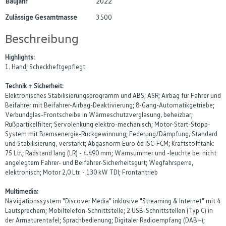
Baujahr
2022
Zulässige Gesamtmasse
3500
Beschreibung
Highlights:
1. Hand; Scheckheftgepflegt
Technik + Sicherheit:
Elektronisches Stabilisierungsprogramm und ABS; ASR; Airbag für Fahrer und
Beifahrer mit Beifahrer-Airbag-Deaktivierung; 8-Gang-Automatikgetriebe;
Verbundglas-Frontscheibe in Wärmeschutzverglasung, beheizbar;
Rußpartikelfilter; Servolenkung elektro-mechanisch; Motor-Start-Stopp-
System mit Bremsenergie-Rückgewinnung; Federung/Dämpfung, Standard
und Stabilisierung, verstärkt; Abgasnorm Euro 6d ISC-FCM; Kraftstofftank:
75 Ltr.; Radstand lang (LR) - 4.490 mm; Warnsummer und -leuchte bei nicht
angelegtem Fahrer- und Beifahrer-Sicherheitsgurt; Wegfahrsperre,
elektronisch; Motor 2,0 Ltr. - 130 kW TDI; Frontantrieb
Multimedia:
Navigationssystem "Discover Media" inklusive "Streaming & Internet" mit 4
Lautsprechern; Mobiltelefon-Schnittstelle; 2 USB-Schnittstellen (Typ C) in
der Armaturentafel; Sprachbedienung; Digitaler Radioempfang (DAB+);