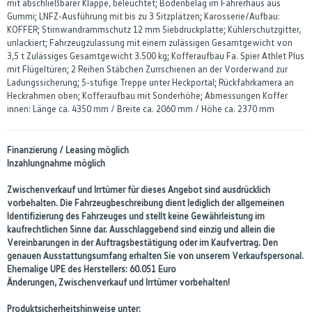
mit abschließbarer Klappe, beleuchtet; Bodenbelag im Fahrerhaus aus
Gummi; LNFZ-Ausführung mit bis zu 3 Sitzplätzen; Karosserie/Aufbau:
KOFFER; Stirnwandrammschutz 12 mm Siebdruckplatte; Kühlerschutzgitter,
unlackiert; Fahrzeugzulassung mit einem zulässigen Gesamtgewicht von
3,5 t Zulässiges Gesamtgewicht 3.500 kg; Kofferaufbau Fa. Spier Athlet Plus
mit Flügeltüren; 2 Reihen Stäbchen Zurrschienen an der Vorderwand zur
Ladungssicherung; 5-stufige Treppe unter Heckportal; Rückfahrkamera an
Heckrahmen oben; Kofferaufbau mit Sonderhöhe; Abmessungen Koffer
innen: Länge ca. 4350 mm / Breite ca. 2060 mm / Höhe ca. 2370 mm
Finanzierung / Leasing möglich
Inzahlungnahme möglich
Zwischenverkauf und Irrtümer für dieses Angebot sind ausdrücklich
vorbehalten. Die Fahrzeugbeschreibung dient lediglich der allgemeinen
Identifizierung des Fahrzeuges und stellt keine Gewährleistung im
kaufrechtlichen Sinne dar. Ausschlaggebend sind einzig und allein die
Vereinbarungen in der Auftragsbestätigung oder im Kaufvertrag. Den
genauen Ausstattungsumfang erhalten Sie von unserem Verkaufspersonal.
Ehemalige UPE des Herstellers: 60.051 Euro
Änderungen, Zwischenverkauf und Irrtümer vorbehalten!
Produktsicherheitshinweise unter: