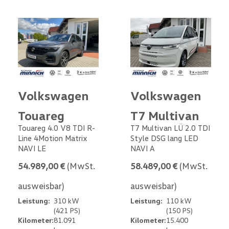
Volkswagen
Volkswagen
Touareg
T7 Multivan
Touareg 4.0 V8 TDI R-
T7 Multivan LÜ 2.0 TDI
Line 4Motion Matrix
Style DSG lang LED
NAVI LE
NAVI A
54.989,00 €
(MwSt.
58.489,00 €
(MwSt.
ausweisbar)
ausweisbar)
Leistung:
310 kW
Leistung:
110 kW
(421 PS)
(150 PS)
Kilometer:
81.091
Kilometer:
15.400