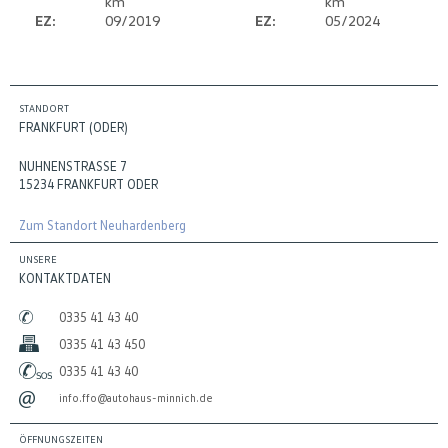
km
km
EZ:
09/2019
EZ:
05/2024
STANDORT
FRANKFURT (ODER)
NUHNENSTRASSE 7
15234 FRANKFURT ODER
Zum Standort Neuhardenberg
UNSERE
KONTAKTDATEN
0335 41 43 40
0335 41 43 450
0335 41 43 40
info.ffo@autohaus-minnich.de
ÖFFNUNGSZEITEN