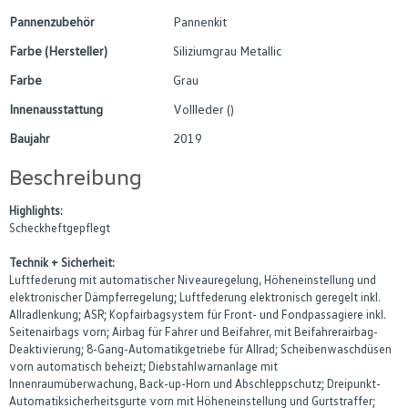
Pannenzubehör
Pannenkit
Farbe (Hersteller)
Siliziumgrau Metallic
Farbe
Grau
Innenausstattung
Vollleder ()
Baujahr
2019
Beschreibung
Highlights:
Scheckheftgepflegt
Technik + Sicherheit:
Luftfederung mit automatischer Niveauregelung, Höheneinstellung und
elektronischer Dämpferregelung; Luftfederung elektronisch geregelt inkl.
Allradlenkung; ASR; Kopfairbagsystem für Front- und Fondpassagiere inkl.
Seitenairbags vorn; Airbag für Fahrer und Beifahrer, mit Beifahrerairbag-
Deaktivierung; 8-Gang-Automatikgetriebe für Allrad; Scheibenwaschdüsen
vorn automatisch beheizt; Diebstahlwarnanlage mit
Innenraumüberwachung, Back-up-Horn und Abschleppschutz; Dreipunkt-
Automatiksicherheitsgurte vorn mit Höheneinstellung und Gurtstraffer;