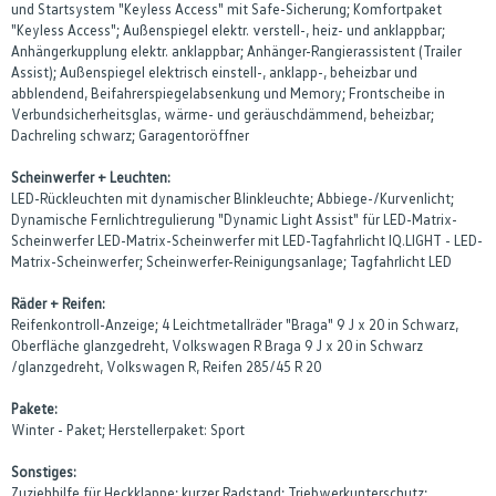
und Startsystem "Keyless Access" mit Safe-Sicherung; Komfortpaket
"Keyless Access"; Außenspiegel elektr. verstell-, heiz- und anklappbar;
Anhängerkupplung elektr. anklappbar; Anhänger-Rangierassistent (Trailer
Assist); Außenspiegel elektrisch einstell-, anklapp-, beheizbar und
abblendend, Beifahrerspiegelabsenkung und Memory; Frontscheibe in
Verbundsicherheitsglas, wärme- und geräuschdämmend, beheizbar;
Dachreling schwarz; Garagentoröffner
Scheinwerfer + Leuchten:
LED-Rückleuchten mit dynamischer Blinkleuchte; Abbiege-/Kurvenlicht;
Dynamische Fernlichtregulierung "Dynamic Light Assist" für LED-Matrix-
Scheinwerfer LED-Matrix-Scheinwerfer mit LED-Tagfahrlicht IQ.LIGHT - LED-
Matrix-Scheinwerfer; Scheinwerfer-Reinigungsanlage; Tagfahrlicht LED
Räder + Reifen:
Reifenkontroll-Anzeige; 4 Leichtmetallräder "Braga" 9 J x 20 in Schwarz,
Oberfläche glanzgedreht, Volkswagen R Braga 9 J x 20 in Schwarz
/glanzgedreht, Volkswagen R, Reifen 285/45 R 20
Pakete:
Winter - Paket; Herstellerpaket: Sport
Sonstiges:
Zuziehhilfe für Heckklappe; kurzer Radstand; Triebwerkunterschutz;