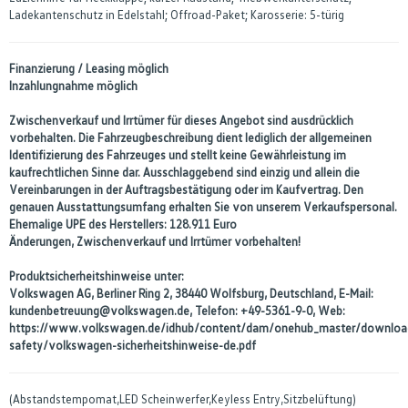
Ladekantenschutz in Edelstahl; Offroad-Paket; Karosserie: 5-türig
Finanzierung / Leasing möglich
Inzahlungnahme möglich
Zwischenverkauf und Irrtümer für dieses Angebot sind ausdrücklich
vorbehalten. Die Fahrzeugbeschreibung dient lediglich der allgemeinen
Identifizierung des Fahrzeuges und stellt keine Gewährleistung im
kaufrechtlichen Sinne dar. Ausschlaggebend sind einzig und allein die
Vereinbarungen in der Auftragsbestätigung oder im Kaufvertrag. Den
genauen Ausstattungsumfang erhalten Sie von unserem Verkaufspersonal.
Ehemalige UPE des Herstellers: 128.911 Euro
Änderungen, Zwischenverkauf und Irrtümer vorbehalten!
Produktsicherheitshinweise unter:
Volkswagen AG, Berliner Ring 2, 38440 Wolfsburg, Deutschland, E-Mail:
kundenbetreuung@volkswagen.de, Telefon: +49-5361-9-0, Web:
https://www.volkswagen.de/idhub/content/dam/onehub_master/downloa
safety/volkswagen-sicherheitshinweise-de.pdf
(Abstandstempomat,LED Scheinwerfer,Keyless Entry,Sitzbelüftung)