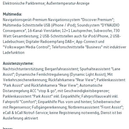
Elektronische Parkbremse; Außentemperatur-Anzeige
Multimedia:
Navigationsgerät-Premium Navigationssystem "Discover Premium";
Multimedia-Schnittstelle USB (iPhone / iPod); Soundsystem "DYNAUDIO
Consequence", 16-Kanal-Verstärker, 12+1 Lautsprecher, Subwoofer, 730
Watt Gesamtleistung; 2 USB-Schnittstellen auch für iPod/iPhone, 2 USB-
Ladebuchsen; Digitaler Radioempfang DAB+; App-Connect und
"Volkswagen Media Control"; Telefonschnittstelle "Business" mit induktiver
Ladefunktion
Assistenzsysteme:
Nachtsichtunterstützung; Berganfahrassistent; Spurhalteassistent "Lane
Assist"; Dynamische Fernlichtregulierung (Dynamic Light Assist); Mit
Verkehrszeichenerkennung; Rückfahrkamera "Rear View"; Parklenkassistent
"Park Assist" und Rückfahrkamera "Rear View"; Automatische
Distanzregelung ACC "stop & go", mit Geschwindigkeitsbegrenzer;
Parklenkassistent "Park Assist" inkl. Einparkhilfe; Fahrprofilauswahl inkl.
Fahrprofil "Comfort"; Einparkhilfe Plus vorn und hinten; Scheibenwischer
mit Regensensor; Fußgängererkennung; Notbremsassistent "Front Assist";
eCall & bCall Notruf-Service; keine Registrierung notwendig, Dienst ist bei
Auslieferung aktiviert
Innen: