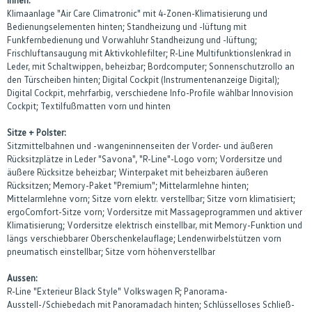
Klimaanlage "Air Care Climatronic" mit 4-Zonen-Klimatisierung und
Bedienungselementen hinten; Standheizung und -lüftung mit
Funkfernbedienung und Vorwahluhr Standheizung und -lüftung;
Frischluftansaugung mit Aktivkohlefilter; R-Line Multifunktionslenkrad in
Leder, mit Schaltwippen, beheizbar; Bordcomputer; Sonnenschutzrollo an
den Türscheiben hinten; Digital Cockpit (Instrumentenanzeige Digital);
Digital Cockpit, mehrfarbig, verschiedene Info-Profile wählbar Innovision
Cockpit; Textilfußmatten vorn und hinten
Sitze + Polster:
Sitzmittelbahnen und -wangeninnenseiten der Vorder- und äußeren
Rücksitzplätze in Leder "Savona", "R-Line"-Logo vorn; Vordersitze und
äußere Rücksitze beheizbar; Winterpaket mit beheizbaren äußeren
Rücksitzen; Memory-Paket "Premium"; Mittelarmlehne hinten;
Mittelarmlehne vorn; Sitze vorn elektr. verstellbar; Sitze vorn klimatisiert;
ergoComfort-Sitze vorn; Vordersitze mit Massageprogrammen und aktiver
Klimatisierung; Vordersitze elektrisch einstellbar, mit Memory-Funktion und
längs verschiebbarer Oberschenkelauflage; Lendenwirbelstützen vorn
pneumatisch einstellbar; Sitze vorn höhenverstellbar
Aussen:
R-Line "Exterieur Black Style" Volkswagen R; Panorama-
Ausstell-/Schiebedach mit Panoramadach hinten; Schlüsselloses Schließ-