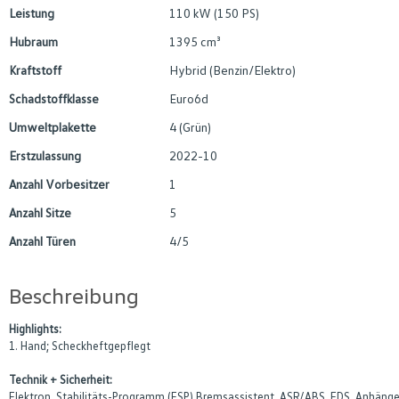
Leistung
110 kW (150 PS)
Hubraum
1395 cm³
Kraftstoff
Hybrid (Benzin/Elektro)
Schadstoffklasse
Euro6d
Umweltplakette
4 (Grün)
Erstzulassung
2022-10
Anzahl Vorbesitzer
1
Anzahl Sitze
5
Anzahl Türen
4/5
Beschreibung
Highlights:
1. Hand; Scheckheftgepflegt
Technik + Sicherheit:
Elektron. Stabilitäts-Programm (ESP) Bremsassistent, ASR/ABS, EDS, Anhängers