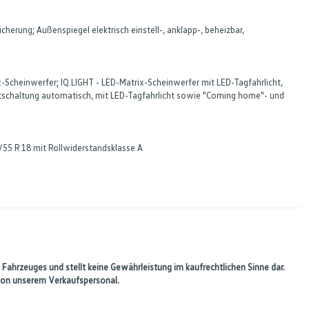
erung; Außenspiegel elektrisch einstell-, anklapp-, beheizbar,
-Scheinwerfer; IQ.LIGHT - LED-Matrix-Scheinwerfer mit LED-Tagfahrlicht,
ichtschaltung automatisch, mit LED-Tagfahrlicht sowie "Coming home"- und
5/55 R 18 mit Rollwiderstandsklasse A
 Fahrzeuges und stellt keine Gewährleistung im kaufrechtlichen Sinne dar.
 von unserem Verkaufspersonal.