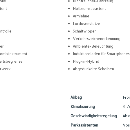
olle
Nichtraucher-Fahrzeug
tent
Notbremsassistent
Armlehne
Lordosenstütze
ntrolle
Schaltwippen
Verkehrszeichenerkennung
er
Ambiente-Beleuchtung
 Kombiinstrument
Induktionsladen für Smartphones
eitsbegrenzer
Plug-in-Hybrid
hrwerk
Abgedunkelte Scheiben
Airbag
Fron
Klimatisierung
3-Z
Geschwindigkeitsregelung
Abs
Parkassistenten
Vor