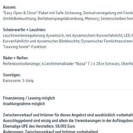
Aussen:
"Easy Open & Close"-Paket mit Safe-Sicherung; Zentralverriegelung mit Fernbe
Umfeldbeleuchtung, Beifahrerspiegelabsenkung, Memory; Seitenscheiben hinte
Scheinwerfer + Leuchten:
Leuchtweitenregulierung dynamisch, mit dynamischem Kurvenfahrlicht; LED-Rüc
Kurvenfahrlicht und dynamischer Blinkleuchte; Dynamischer Fernlichtassisten
"Leaving home"-Funktion
Räder + Reifen:
Reifenkontrollanzeige; 4 Leichtmetallräder "Nizza" 7 J x 18 in Schwarz, Ober
Sonstiges:
Karosserie: 5-türig
Finanzierung / Leasing möglich
Inzahlungnahme möglich
Zwischenverkauf und Irrtümer für dieses Angebot sind ausdrücklich vorbehalte
Ausschlaggebend sind einzig und allein die Vereinbarungen in der Auftragsb
Ehemalige UPE des Herstellers: 58.092 Euro
Änderungen, Zwischenverkauf und Irrtümer vorbehalten!