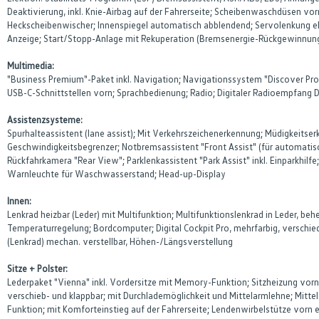
Deaktivierung, inkl. Knie-Airbag auf der Fahrerseite; Scheibenwaschdüsen 
Heckscheibenwischer; Innenspiegel automatisch abblendend; Servolenkung el
Anzeige; Start/Stopp-Anlage mit Rekuperation (Bremsenergie-Rückgewinnun
Multimedia:
"Business Premium"-Paket inkl. Navigation; Navigationssystem "Discover Pro" 
USB-C-Schnittstellen vorn; Sprachbedienung; Radio; Digitaler Radioempfang 
Assistenzsysteme:
Spurhalteassistent (lane assist); Mit Verkehrszeichenerkennung; Müdigkeitse
Geschwindigkeitsbegrenzer; Notbremsassistent "Front Assist" (für automati
Rückfahrkamera "Rear View"; Parklenkassistent "Park Assist" inkl. Einparkhilfe
Warnleuchte für Waschwasserstand; Head-up-Display
Innen:
Lenkrad heizbar (Leder) mit Multifunktion; Multifunktionslenkrad in Leder, be
Temperaturregelung; Bordcomputer; Digital Cockpit Pro, mehrfarbig, versch
(Lenkrad) mechan. verstellbar, Höhen-/Längsverstellung
Sitze + Polster:
Lederpaket "Vienna" inkl. Vordersitze mit Memory-Funktion; Sitzheizung vorn
verschieb- und klappbar; mit Durchlademöglichkeit und Mittelarmlehne; Mitte
Funktion; mit Komforteinstieg auf der Fahrerseite; Lendenwirbelstütze vorn el