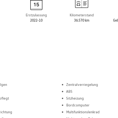
t
Erstzulassung
Kilometerstand
2022-10
36.570 km
Ge
elgen
Zentralverriegelung
ABS
pflegt
Sitzheizung
Bordcomputer
richtung
Multifunktionslenkrad