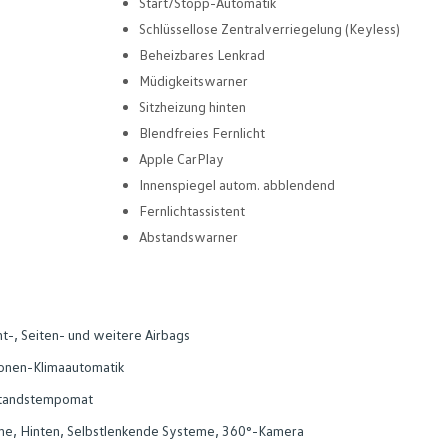
Start/Stopp-Automatik
Schlüssellose Zentralverriegelung (Keyless)
Beheizbares Lenkrad
Müdigkeitswarner
Sitzheizung hinten
Blendfreies Fernlicht
Apple CarPlay
Innenspiegel autom. abblendend
Fernlichtassistent
Abstandswarner
t-, Seiten- und weitere Airbags
onen-Klimaautomatik
tandstempomat
ne, Hinten, Selbstlenkende Systeme, 360°-Kamera