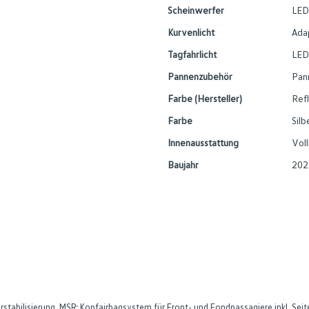
Scheinwerfer
LED
Kurvenlicht
Ada
Tagfahrlicht
LED
Pannenzubehör
Pan
Farbe (Hersteller)
Refl
Farbe
Silb
Innenausstattung
Voll
Baujahr
202
tabilisierung, MSR; Kopfairbagsystem für Front- und Fondpassagiere inkl. Seiten