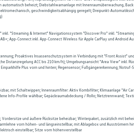
vorn automatisch beheizt; Diebstahlwarnanlage mit Innenraumüberwachung, Bac
ektromechanisch, geschwindigkeitsabhängig geregelt; Dreipunkt-Automatiksich
g)
inkl. "Streaming & Internet" Navigationssystem "Discover Pro" inkl. "Streaming 
DAB+; App-Connect inkl. App-Connect Wireless für Apple CarPlay und Android Au
rkennung; Proaktives Insassenschutzsystem in Verbindung mit "Front Assist" und
sche Distanzregelung ACC bis 210 km/h); Umgebungsansicht "Area View" inkl. R
; Einparkhilfe Plus vorn und hinten; Regensensor; Fußgängererkennung; Notruf-Ser
heizbar, mit Schaltwippen; Innenraumfilter: Aktiv Kombifilter; Klimaanlage "Air 
iedene Info-Profile wählbar; Gepäckraumabdeckung / Rollo; Netztrennwand; Tex
; Vordersitze und äußere Rücksitze beheizbar; Winterpaket, zusätzlich mit behe
larmlehne vorn höhen- und längseinstellbar, mit Ablagebox und Ausströmern hin
ektrisch einstellbar; Sitze vorn höhenverstellbar