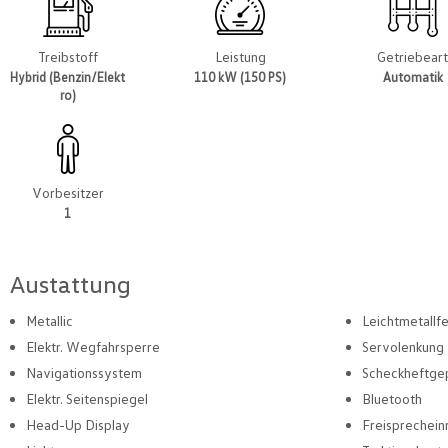
Treibstoff
Leistung
Getriebear
Hybrid (Benzin/Elekt
110 kW (150 PS)
Automatik
ro)
Vorbesitzer
1
Austattung
Metallic
Leichtmetallf
Elektr. Wegfahrsperre
Servolenkung
Navigationssystem
Scheckheftge
Elektr. Seitenspiegel
Bluetooth
Head-Up Display
Freisprechein