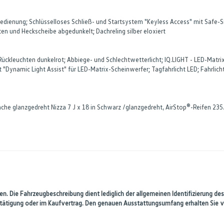
dienung; Schlüsselloses Schließ- und Startsystem "Keyless Access" mit Safe-Sich
n und Heckscheibe abgedunkelt; Dachreling silber eloxiert
kleuchten dunkelrot; Abbiege- und Schlechtwetterlicht; IQ.LIGHT - LED-Matrix
t "Dynamic Light Assist" für LED-Matrix-Scheinwerfer; Tagfahrlicht LED; Fahrl
fläche glanzgedreht Nizza 7 J x 18 in Schwarz /glanzgedreht, AirStop®-Reifen 23
n. Die Fahrzeugbeschreibung dient lediglich der allgemeinen Identifizierung des
estätigung oder im Kaufvertrag. Den genauen Ausstattungsumfang erhalten Sie