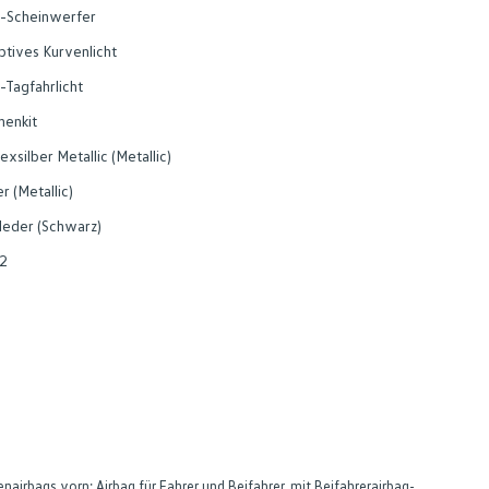
-Scheinwerfer
ptives Kurvenlicht
-Tagfahrlicht
nenkit
exsilber Metallic (Metallic)
er (Metallic)
leder (Schwarz)
2
airbags vorn; Airbag für Fahrer und Beifahrer, mit Beifahrerairbag-