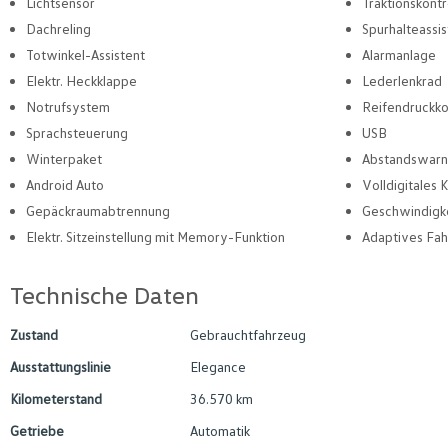
Lichtsensor
Traktionskontr
Dachreling
Spurhalteassis
Totwinkel-Assistent
Alarmanlage
Elektr. Heckklappe
Lederlenkrad
Notrufsystem
Reifendruckko
Sprachsteuerung
USB
Winterpaket
Abstandswarn
Android Auto
Volldigitales
Gepäckraumabtrennung
Geschwindigk
Elektr. Sitzeinstellung mit Memory-Funktion
Adaptives Fa
Technische Daten
Zustand
Gebrauchtfahrzeug
Ausstattungslinie
Elegance
Kilometerstand
36.570 km
Getriebe
Automatik