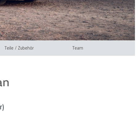
Teile / Zubehör
Team
an
r)