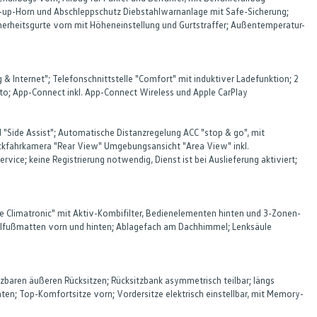
k-up-Horn und Abschleppschutz Diebstahlwarnanlage mit Safe-Sicherung;
erheitsgurte vorn mit Höheneinstellung und Gurtstraffer; Außentemperatur-
& Internet"; Telefonschnittstelle "Comfort" mit induktiver Ladefunktion; 2
to; App-Connect inkl. App-Connect Wireless und Apple CarPlay
 "Side Assist"; Automatische Distanzregelung ACC "stop & go", mit
ückfahrkamera "Rear View" Umgebungsansicht "Area View" inkl.
vice; keine Registrierung notwendig, Dienst ist bei Auslieferung aktiviert;
Care Climatronic" mit Aktiv-Kombifilter, Bedienelementen hinten und 3-Zonen-
tilfußmatten vorn und hinten; Ablagefach am Dachhimmel; Lenksäule
izbaren äußeren Rücksitzen; Rücksitzbank asymmetrisch teilbar; längs
ten; Top-Komfortsitze vorn; Vordersitze elektrisch einstellbar, mit Memory-