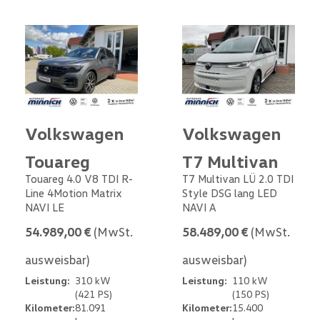
Volkswagen
Volkswagen
Touareg
T7 Multivan
Touareg 4.0 V8 TDI R-
T7 Multivan LÜ 2.0 TDI
Line 4Motion Matrix
Style DSG lang LED
NAVI LE
NAVI A
54.989,00 €
(MwSt.
58.489,00 €
(MwSt.
ausweisbar)
ausweisbar)
Leistung:
310 kW
Leistung:
110 kW
(421 PS)
(150 PS)
Kilometer:
81.091
Kilometer:
15.400