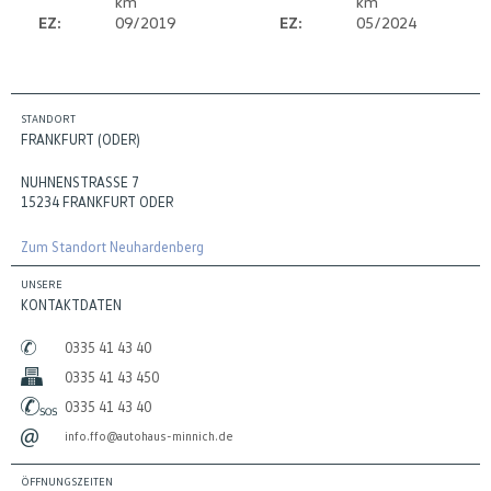
km
km
EZ:
09/2019
EZ:
05/2024
STANDORT
FRANKFURT (ODER)
NUHNENSTRASSE 7
15234 FRANKFURT ODER
Zum Standort Neuhardenberg
UNSERE
KONTAKTDATEN
0335 41 43 40
0335 41 43 450
0335 41 43 40
info.ffo@autohaus-minnich.de
ÖFFNUNGSZEITEN