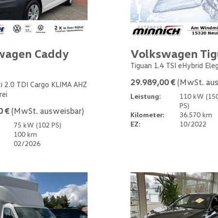
wagen Caddy
Volkswagen Ti
Tiguan 1.4 TSI eHybrid Ele
29.989,00 €
(MwSt. aus
i 2.0 TDI Cargo KLIMA AHZ
rei
Leistung:
110 kW (15
PS)
0 €
(MwSt. ausweisbar)
Kilometer:
36.570 km
EZ:
10/2022
75 kW (102 PS)
100 km
02/2026