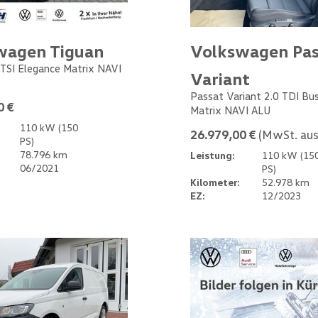
wagen Tiguan
Volkswagen Pas
 TSI Elegance Matrix NAVI
Variant
Passat Variant 2.0 TDI Bu
0 €
Matrix NAVI ALU
110 kW (150
26.979,00 €
(MwSt. aus
PS)
78.796 km
Leistung:
110 kW (15
06/2021
PS)
Kilometer:
52.978 km
EZ:
12/2023