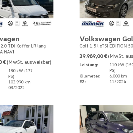
wagen
Volkswagen Gol
 2.0 TDI Koffer LR lang
Golf 1,5 l eTSI EDITION 5
A NAVI
39.989,00 €
(MwSt. aus
0 €
(MwSt. ausweisbar)
Leistung:
110 kW (15
PS)
130 kW (177
Kilometer:
6.000 km
PS)
EZ:
11/2024
103.990 km
03/2022