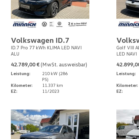
Volkswagen ID.7
Volks
ID.7 Pro 77 kWh KLIMA LED NAVI
Golf VIII 
ALU
LED NAVI
42.789,00 €
(MwSt. ausweisbar)
42.899,0
Leistung:
210 kW (286
Leistung:
PS)
Kilometer:
11.337 km
Kilometer:
EZ:
11/2023
EZ: