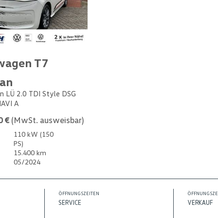
wagen T7
van
n LÜ 2.0 TDI Style DSG
NAVI A
0 €
(MwSt. ausweisbar)
110 kW (150
PS)
15.400 km
05/2024
ÖFFNUNGSZEITEN
ÖFFNUNGSZE
SERVICE
VERKAUF