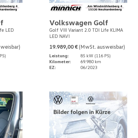
f
Volkswagen Golf
ife LED
Golf VIII Variant 2.0 TDI Life KLIMA
LED NAVI
weisbar)
19.989,00 €
(MwSt. ausweisbar)
PS)
Leistung:
85 kW (116 PS)
Kilometer:
69.980 km
EZ:
06/2023