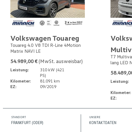
Volkswagen Touareg
Volks
Touareg 4.0 V8 TDI R-Line 4Motion
Multi
Matrix NAVI LE
T7 Multiva
54.989,00 €
(MwSt. ausweisbar)
lang LED 
Leistung:
310 kW (421
58.489,0
PS)
Kilometer:
81.091 km
Leistung:
EZ:
09/2019
Kilometer:
EZ:
STANDORT
UNSERE
FRANKFURT (ODER)
KONTAKTDATEN