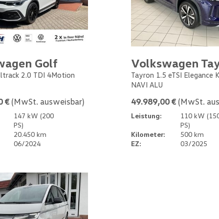
wagen Golf
Volkswagen Ta
Alltrack 2.0 TDI 4Motion
Tayron 1.5 eTSI Elegance
NAVI ALU
0 €
(MwSt. ausweisbar)
49.989,00 €
(MwSt. aus
147 kW (200
Leistung:
110 kW (15
PS)
PS)
20.450 km
Kilometer:
500 km
06/2024
EZ:
03/2025