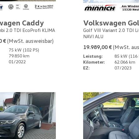
wagen Caddy
Volkswagen Gol
bi 2.0 TDI EcoProfi KLIMA
Golf VIII Variant 2.0 TDI L
NAVI ALU
0 €
(MwSt. ausweisbar)
19.989,00 €
(MwSt. aus
75 kW (102 PS)
79.850 km
Leistung:
85 kW (116 
01/2022
Kilometer:
62.066 km
EZ:
07/2023