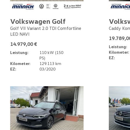
Volkswagen Golf
Volks
Golf VII Variant 2.0 TDI Comfortline
Caddy Kom
LED NAVI
19.789,0
14.979,00 €
Leistung:
Kilometer:
Leistung:
110 kW (150
EZ:
PS)
Kilometer:
129.113 km
EZ:
03/2020