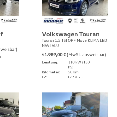
f
Volkswagen Touran
0
Touran 1.5 TSI OPF Move KLIMA LED
NAVI ALU
weisbar)
41.989,00 €
(MwSt. ausweisbar)
0
Leistung:
110 kW (150
PS)
Kilometer:
50 km
EZ:
06/2025