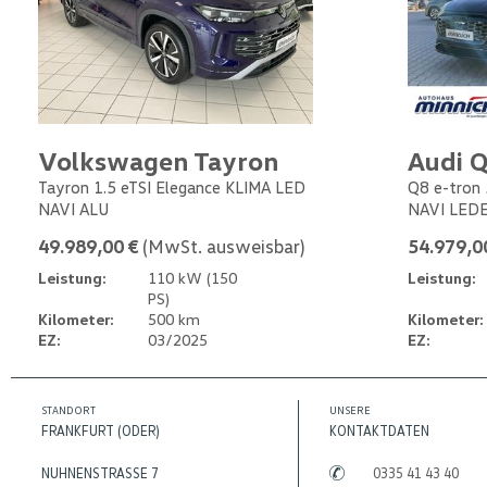
Volkswagen Tayron
Audi Q
Tayron 1.5 eTSI Elegance KLIMA LED
Q8 e-tron 
NAVI ALU
NAVI LED
49.989,00 €
(MwSt. ausweisbar)
54.979,0
Leistung:
110 kW (150
Leistung:
PS)
Kilometer:
500 km
Kilometer:
EZ:
03/2025
EZ:
STANDORT
UNSERE
FRANKFURT (ODER)
KONTAKTDATEN
NUHNENSTRASSE 7
0335 41 43 40