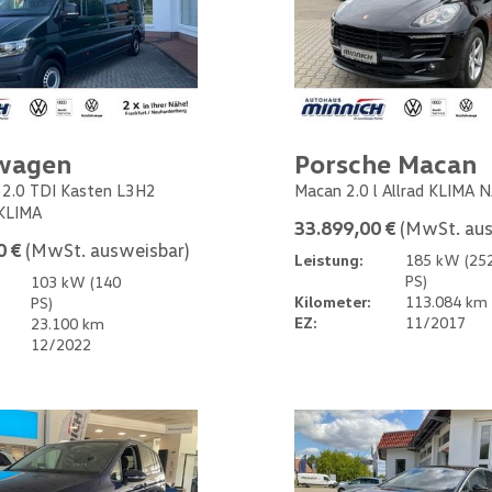
wagen
Porsche Macan
 2.0 TDI Kasten L3H2
Macan 2.0 l Allrad KLIMA 
KLIMA
33.899,00 €
(MwSt. aus
0 €
(MwSt. ausweisbar)
Leistung:
185 kW (25
PS)
103 kW (140
Kilometer:
113.084 km
PS)
EZ:
11/2017
23.100 km
12/2022