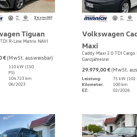
wagen Tiguan
Volkswagen Ca
 TDI R-Line Matrix NAVI
Maxi
Caddy Maxi 2.0 TDI Cargo
0 €
(MwSt. ausweisbar)
Ganzjahresrei
110 kW (150
29.979,00 €
(MwSt. aus
PS)
104.723 km
Leistung:
75 kW (102 
06/2023
Kilometer:
100 km
EZ:
02/2026