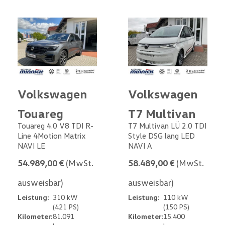
Volkswagen
Volkswagen
Touareg
T7 Multivan
Touareg 4.0 V8 TDI R-
T7 Multivan LÜ 2.0 TDI
Line 4Motion Matrix
Style DSG lang LED
NAVI LE
NAVI A
54.989,00 €
(MwSt.
58.489,00 €
(MwSt.
ausweisbar)
ausweisbar)
Leistung:
310 kW
Leistung:
110 kW
(421 PS)
(150 PS)
Kilometer:
81.091
Kilometer:
15.400