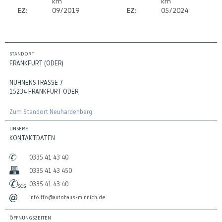
km
km
EZ:
09/2019
EZ:
05/2024
STANDORT
FRANKFURT (ODER)
NUHNENSTRASSE 7
15234 FRANKFURT ODER
Zum Standort Neuhardenberg
UNSERE
KONTAKTDATEN
0335 41 43 40
0335 41 43 450
0335 41 43 40
info.ffo@autohaus-minnich.de
ÖFFNUNGSZEITEN