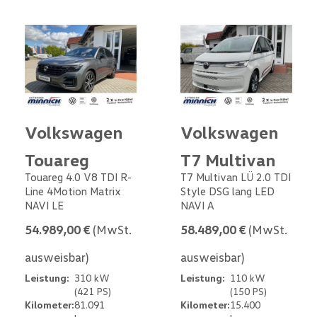
Volkswagen
Volkswagen
Touareg
T7 Multivan
Touareg 4.0 V8 TDI R-
T7 Multivan LÜ 2.0 TDI
Line 4Motion Matrix
Style DSG lang LED
NAVI LE
NAVI A
54.989,00 €
(MwSt.
58.489,00 €
(MwSt.
ausweisbar)
ausweisbar)
Leistung:
310 kW
Leistung:
110 kW
(421 PS)
(150 PS)
Kilometer:
81.091
Kilometer:
15.400