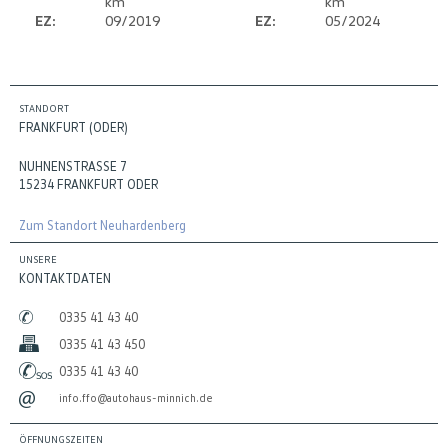
km
km
EZ:
09/2019
EZ:
05/2024
STANDORT
FRANKFURT (ODER)
NUHNENSTRASSE 7
15234 FRANKFURT ODER
Zum Standort Neuhardenberg
UNSERE
KONTAKTDATEN
0335 41 43 40
0335 41 43 450
0335 41 43 40
info.ffo@autohaus-minnich.de
ÖFFNUNGSZEITEN