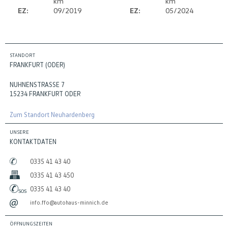
km
km
EZ:
09/2019
EZ:
05/2024
STANDORT
FRANKFURT (ODER)
NUHNENSTRASSE 7
15234 FRANKFURT ODER
Zum Standort Neuhardenberg
UNSERE
KONTAKTDATEN
0335 41 43 40
0335 41 43 450
0335 41 43 40
info.ffo@autohaus-minnich.de
ÖFFNUNGSZEITEN