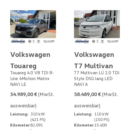
Volkswagen
Volkswagen
Touareg
T7 Multivan
Touareg 4.0 V8 TDI R-
T7 Multivan LÜ 2.0 TDI
Line 4Motion Matrix
Style DSG lang LED
NAVI LE
NAVI A
54.989,00 €
(MwSt.
58.489,00 €
(MwSt.
ausweisbar)
ausweisbar)
Leistung:
310 kW
Leistung:
110 kW
(421 PS)
(150 PS)
Kilometer:
81.091
Kilometer:
15.400