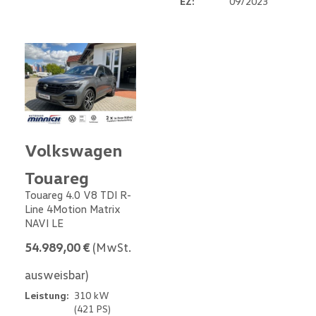
EZ:
09/2023
Volkswagen
Touareg
Touareg 4.0 V8 TDI R-
Line 4Motion Matrix
NAVI LE
54.989,00 €
(MwSt.
ausweisbar)
Leistung:
310 kW
(421 PS)