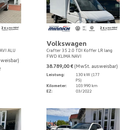
Volkswagen
NAVI ALU
Crafter 35 2.0 TDI Koffer LR lang
FWD KLIMA NAVI
weisbar)
38.789,00 €
(MwSt. ausweisbar)
2
Leistung:
130 kW (177
PS)
Kilometer:
103.990 km
EZ:
03/2022