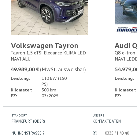
Volkswagen Tayron
Audi Q
Tayron 1.5 eTSI Elegance KLIMA LED
Q8 e-tron 
NAVI ALU
NAVI LED
49.989,00 €
(MwSt. ausweisbar)
54.979,0
Leistung:
110 kW (150
Leistung:
PS)
Kilometer:
500 km
Kilometer:
EZ:
03/2025
EZ:
STANDORT
UNSERE
FRANKFURT (ODER)
KONTAKTDATEN
NUHNENSTRASSE 7
0335 41 43 40