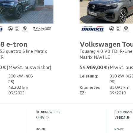
8 e-tron
Volkswagen To
55 quattro S line Matrix
Touareg 4.0 V8 TDI R-Lin
ER
Matrix NAVI LE
0 €
(MwSt. ausweisbar)
54.989,00 €
(MwSt. aus
300 kW (408
Leistung:
310 kW (42
PS)
PS)
48.202 km
Kilometer:
81.091 km
09/2023
EZ:
09/2019
ÖFFNUNGSZEITEN
ÖFFNUNGSZE
SERVICE
VERKAUF
MO-FR:
MO-FR: