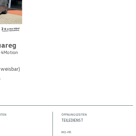
uareg
e 4Motion
weisbar)
1
ITEN
ÖFFNUNGSZEITEN
TEILEDIENST
MO-FR: