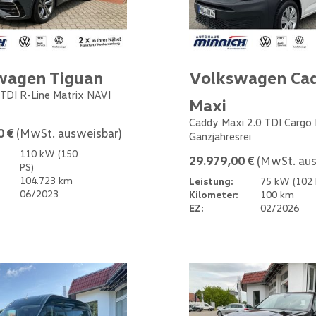
wagen Tiguan
Volkswagen Ca
 TDI R-Line Matrix NAVI
Maxi
Caddy Maxi 2.0 TDI Cargo
0 €
(MwSt. ausweisbar)
Ganzjahresrei
110 kW (150
29.979,00 €
(MwSt. aus
PS)
104.723 km
Leistung:
75 kW (102 
06/2023
Kilometer:
100 km
EZ:
02/2026