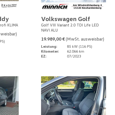
ddy
Volkswagen Golf
rofi KLIMA
Golf VIII Variant 2.0 TDI Life LED
NAVI ALU
weisbar)
19.989,00 €
(MwSt. ausweisbar)
PS)
Leistung:
85 kW (116 PS)
Kilometer:
62.066 km
EZ:
07/2023