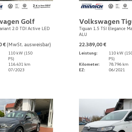
wagen Golf
Volkswagen Ti
Variant 2.0 TDI Active LED
Tiguan 1.5 TSI Elegance M
ALU
0 €
(MwSt. ausweisbar)
22.389,00 €
110 kW (150
Leistung:
110 kW (15
PS)
PS)
116.431 km
Kilometer:
78.796 km
07/2023
EZ:
06/2021