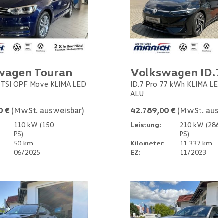
wagen Touran
Volkswagen ID.
5 TSI OPF Move KLIMA LED
ID.7 Pro 77 kWh KLIMA L
ALU
0 €
(MwSt. ausweisbar)
42.789,00 €
(MwSt. aus
110 kW (150
Leistung:
210 kW (28
PS)
PS)
50 km
Kilometer:
11.337 km
06/2025
EZ:
11/2023