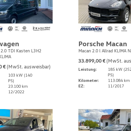
wagen
Porsche Macan
 2.0 TDI Kasten L3H2
Macan 2.0 l Allrad KLIMA 
KLIMA
33.899,00 €
(MwSt. aus
0 €
(MwSt. ausweisbar)
Leistung:
185 kW (25
PS)
103 kW (140
Kilometer:
113.084 km
PS)
EZ:
11/2017
23.100 km
12/2022