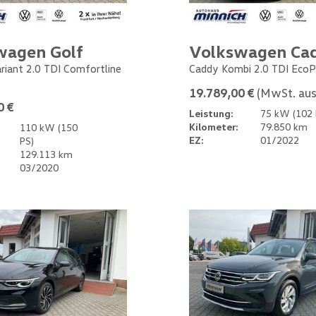
wagen Golf
Volkswagen Ca
ariant 2.0 TDI Comfortline
Caddy Kombi 2.0 TDI EcoP
19.789,00 €
(MwSt. aus
0 €
Leistung:
75 kW (102 
Kilometer:
79.850 km
110 kW (150
EZ:
01/2022
PS)
129.113 km
03/2020