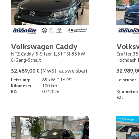
Volkswagen Caddy
Volks
NFZ Caddy 5-Sitzer 1,5 l TSI 85 kW
Crafter 35
6-Gang-Schalt
Hochdach 
32.489,00 €
(MwSt. ausweisbar)
32.989,0
Leistung:
85 kW (116 PS)
Leistung:
Kilometer:
100 km
EZ:
07/2026
Kilometer:
EZ: