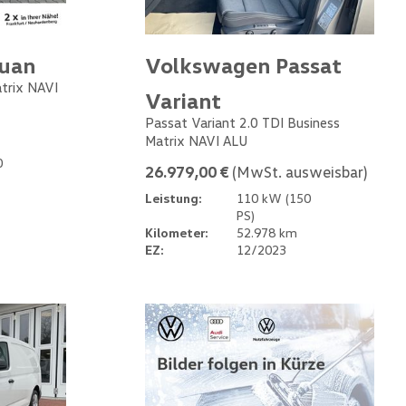
guan
Volkswagen Passat
atrix NAVI
Variant
Passat Variant 2.0 TDI Business
Matrix NAVI ALU
0
26.979,00 €
(MwSt. ausweisbar)
Leistung:
110 kW (150
PS)
Kilometer:
52.978 km
EZ:
12/2023