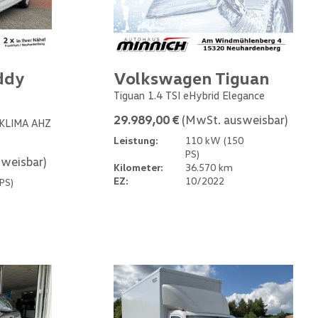
ddy
Volkswagen Tiguan
Tiguan 1.4 TSI eHybrid Elegance
29.989,00 €
(MwSt. ausweisbar)
 KLIMA AHZ
Leistung:
110 kW (150
PS)
weisbar)
Kilometer:
36.570 km
EZ:
10/2022
PS)