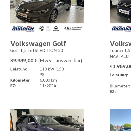
Volkswagen Golf
Volks
Golf 1,5 l eTSI EDITION 50
Touran 1.
NAVI ALU
39.989,00 €
(MwSt. ausweisbar)
41.989,0
Leistung:
110 kW (150
PS)
Leistung:
Kilometer:
6.000 km
EZ:
11/2024
Kilometer:
EZ: