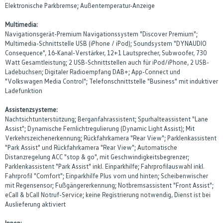
Elektronische Parkbremse; Außentemperatur-Anzeige
Multimedia:
Navigationsgerät-Premium Navigationssystem "Discover Premium";
Multimedia-Schnittstelle USB (iPhone / iPod); Soundsystem "DYNAUDIO
Consequence", 16-Kanal-Verstärker, 12+1 Lautsprecher, Subwoofer, 730
Watt Gesamtleistung; 2 USB-Schnittstellen auch für iPod/iPhone, 2 USB-
Ladebuchsen; Digitaler Radioempfang DAB+; App-Connect und
"Volkswagen Media Control"; Telefonschnittstelle "Business" mit induktiver
Ladefunktion
Assistenzsysteme:
Nachtsichtunterstützung; Berganfahrassistent; Spurhalteassistent "Lane
Assist"; Dynamische Fernlichtregulierung (Dynamic Light Assist); Mit
Verkehrszeichenerkennung; Rückfahrkamera "Rear View"; Parklenkassistent
"Park Assist" und Rückfahrkamera "Rear View"; Automatische
Distanzregelung ACC "stop & go", mit Geschwindigkeitsbegrenzer;
Parklenkassistent "Park Assist" inkl. Einparkhilfe; Fahrprofilauswahl inkl.
Fahrprofil "Comfort"; Einparkhilfe Plus vorn und hinten; Scheibenwischer
mit Regensensor; Fußgängererkennung; Notbremsassistent "Front Assist";
eCall & bCall Notruf-Service; keine Registrierung notwendig, Dienst ist bei
Auslieferung aktiviert
Innen: