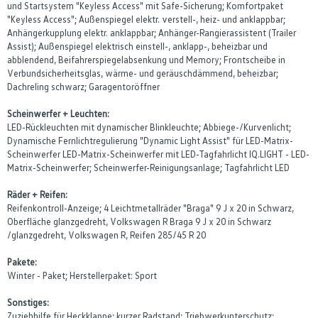
und Startsystem "Keyless Access" mit Safe-Sicherung; Komfortpaket
"Keyless Access"; Außenspiegel elektr. verstell-, heiz- und anklappbar;
Anhängerkupplung elektr. anklappbar; Anhänger-Rangierassistent (Trailer
Assist); Außenspiegel elektrisch einstell-, anklapp-, beheizbar und
abblendend, Beifahrerspiegelabsenkung und Memory; Frontscheibe in
Verbundsicherheitsglas, wärme- und geräuschdämmend, beheizbar;
Dachreling schwarz; Garagentoröffner
Scheinwerfer + Leuchten:
LED-Rückleuchten mit dynamischer Blinkleuchte; Abbiege-/Kurvenlicht;
Dynamische Fernlichtregulierung "Dynamic Light Assist" für LED-Matrix-
Scheinwerfer LED-Matrix-Scheinwerfer mit LED-Tagfahrlicht IQ.LIGHT - LED-
Matrix-Scheinwerfer; Scheinwerfer-Reinigungsanlage; Tagfahrlicht LED
Räder + Reifen:
Reifenkontroll-Anzeige; 4 Leichtmetallräder "Braga" 9 J x 20 in Schwarz,
Oberfläche glanzgedreht, Volkswagen R Braga 9 J x 20 in Schwarz
/glanzgedreht, Volkswagen R, Reifen 285/45 R 20
Pakete:
Winter - Paket; Herstellerpaket: Sport
Sonstiges:
Zuziehhilfe für Heckklappe; kurzer Radstand; Triebwerkunterschutz;