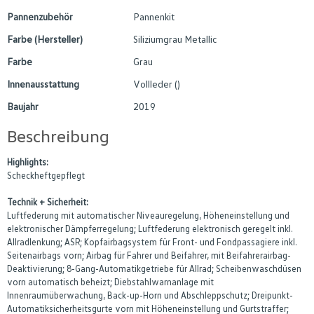
Pannenzubehör
Pannenkit
Farbe (Hersteller)
Siliziumgrau Metallic
Farbe
Grau
Innenausstattung
Vollleder ()
Baujahr
2019
Beschreibung
Highlights:
Scheckheftgepflegt
Technik + Sicherheit:
Luftfederung mit automatischer Niveauregelung, Höheneinstellung und
elektronischer Dämpferregelung; Luftfederung elektronisch geregelt inkl.
Allradlenkung; ASR; Kopfairbagsystem für Front- und Fondpassagiere inkl.
Seitenairbags vorn; Airbag für Fahrer und Beifahrer, mit Beifahrerairbag-
Deaktivierung; 8-Gang-Automatikgetriebe für Allrad; Scheibenwaschdüsen
vorn automatisch beheizt; Diebstahlwarnanlage mit
Innenraumüberwachung, Back-up-Horn und Abschleppschutz; Dreipunkt-
Automatiksicherheitsgurte vorn mit Höheneinstellung und Gurtstraffer;