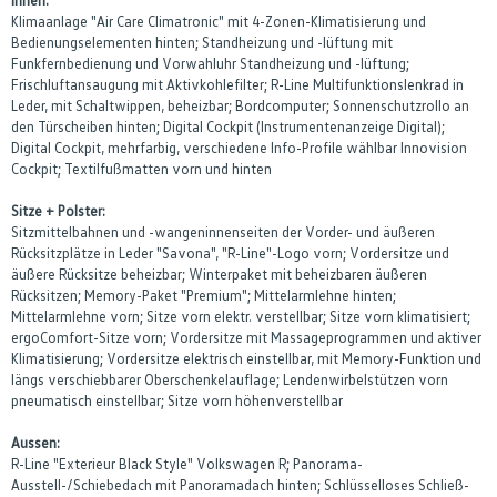
Klimaanlage "Air Care Climatronic" mit 4-Zonen-Klimatisierung und
Bedienungselementen hinten; Standheizung und -lüftung mit
Funkfernbedienung und Vorwahluhr Standheizung und -lüftung;
Frischluftansaugung mit Aktivkohlefilter; R-Line Multifunktionslenkrad in
Leder, mit Schaltwippen, beheizbar; Bordcomputer; Sonnenschutzrollo an
den Türscheiben hinten; Digital Cockpit (Instrumentenanzeige Digital);
Digital Cockpit, mehrfarbig, verschiedene Info-Profile wählbar Innovision
Cockpit; Textilfußmatten vorn und hinten
Sitze + Polster:
Sitzmittelbahnen und -wangeninnenseiten der Vorder- und äußeren
Rücksitzplätze in Leder "Savona", "R-Line"-Logo vorn; Vordersitze und
äußere Rücksitze beheizbar; Winterpaket mit beheizbaren äußeren
Rücksitzen; Memory-Paket "Premium"; Mittelarmlehne hinten;
Mittelarmlehne vorn; Sitze vorn elektr. verstellbar; Sitze vorn klimatisiert;
ergoComfort-Sitze vorn; Vordersitze mit Massageprogrammen und aktiver
Klimatisierung; Vordersitze elektrisch einstellbar, mit Memory-Funktion und
längs verschiebbarer Oberschenkelauflage; Lendenwirbelstützen vorn
pneumatisch einstellbar; Sitze vorn höhenverstellbar
Aussen:
R-Line "Exterieur Black Style" Volkswagen R; Panorama-
Ausstell-/Schiebedach mit Panoramadach hinten; Schlüsselloses Schließ-