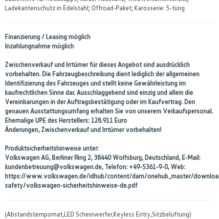
Ladekantenschutz in Edelstahl; Offroad-Paket; Karosserie: 5-türig
Finanzierung / Leasing möglich
Inzahlungnahme möglich
Zwischenverkauf und Irrtümer für dieses Angebot sind ausdrücklich
vorbehalten. Die Fahrzeugbeschreibung dient lediglich der allgemeinen
Identifizierung des Fahrzeuges und stellt keine Gewährleistung im
kaufrechtlichen Sinne dar. Ausschlaggebend sind einzig und allein die
Vereinbarungen in der Auftragsbestätigung oder im Kaufvertrag. Den
genauen Ausstattungsumfang erhalten Sie von unserem Verkaufspersonal.
Ehemalige UPE des Herstellers: 128.911 Euro
Änderungen, Zwischenverkauf und Irrtümer vorbehalten!
Produktsicherheitshinweise unter:
Volkswagen AG, Berliner Ring 2, 38440 Wolfsburg, Deutschland, E-Mail:
kundenbetreuung@volkswagen.de, Telefon: +49-5361-9-0, Web:
https://www.volkswagen.de/idhub/content/dam/onehub_master/downloa
safety/volkswagen-sicherheitshinweise-de.pdf
(Abstandstempomat,LED Scheinwerfer,Keyless Entry,Sitzbelüftung)