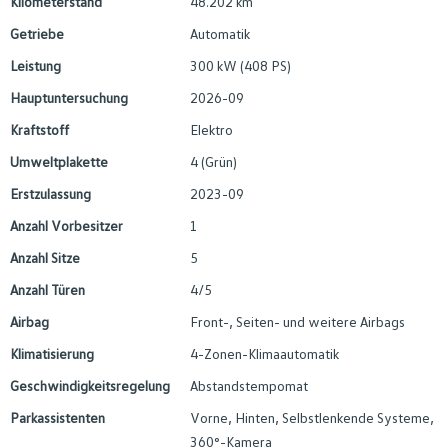
Kilometerstand
48.202 km
Getriebe
Automatik
Leistung
300 kW (408 PS)
Hauptuntersuchung
2026-09
Kraftstoff
Elektro
Umweltplakette
4 (Grün)
Erstzulassung
2023-09
Anzahl Vorbesitzer
1
Anzahl Sitze
5
Anzahl Türen
4/5
Airbag
Front-, Seiten- und weitere Airbags
Klimatisierung
4-Zonen-Klimaautomatik
Geschwindigkeitsregelung
Abstandstempomat
Parkassistenten
Vorne, Hinten, Selbstlenkende Systeme,
360°-Kamera