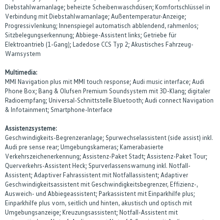
Diebstahlwarnanlage; beheizte Scheibenwaschdüsen; Komfortschlüssel in
Verbindung mit Diebstahlwarnanlage; Außentemperatur-Anzeige;
Progressivlenkung; Innenspiegel automatisch abblendend, rahmenlos;
Sitzbelegungserkennung; Abbiege-Assistent links; Getriebe für
Elektroantrieb (1-Gang); Ladedose CCS Typ 2; Akustisches Fahrzeug-
Warnsystem
Multimedia:
MMI Navigation plus mit MMI touch response; Audi music interface; Audi
Phone Box; Bang & Olufsen Premium Soundsystem mit 3D-Klang; digitaler
Radioempfang; Universal-Schnittstelle Bluetooth; Audi connect Navigation
& Infotainment; Smartphone-Interface
Assistenzsysteme:
Geschwindigkeits-Begrenzeranlage; Spurwechselassistent (side assist) inkl.
Audi pre sense rear; Umgebungskameras; Kamerabasierte
Verkehrszeichenerkennung; Assistenz-Paket Stadt; Assistenz-Paket Tour;
Querverkehrs-Assistent Heck; Spurverlassenswarnung inkl. Notfall-
Assistent; Adaptiver Fahrassistent mit Notfallassistent; Adaptiver
Geschwindigkeitsassistent mit Geschwindigkeitsbegrenzer, Effizienz-,
Ausweich- und Abbiegeassistent; Parkassistent mit Einparkhilfe plus;
Einparkhilfe plus vorn, seitlich und hinten, akustisch und optisch mit
Umgebungsanzeige; Kreuzungsassistent; Notfall-Assistent mit