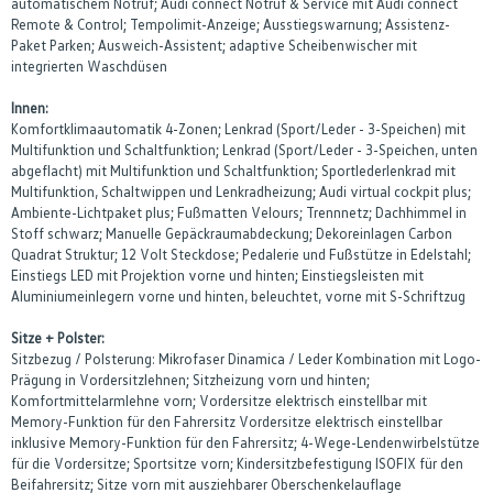
automatischem Notruf; Audi connect Notruf & Service mit Audi connect
Remote & Control; Tempolimit-Anzeige; Ausstiegswarnung; Assistenz-
Paket Parken; Ausweich-Assistent; adaptive Scheibenwischer mit
integrierten Waschdüsen
Innen:
Komfortklimaautomatik 4-Zonen; Lenkrad (Sport/Leder - 3-Speichen) mit
Multifunktion und Schaltfunktion; Lenkrad (Sport/Leder - 3-Speichen, unten
abgeflacht) mit Multifunktion und Schaltfunktion; Sportlederlenkrad mit
Multifunktion, Schaltwippen und Lenkradheizung; Audi virtual cockpit plus;
Ambiente-Lichtpaket plus; Fußmatten Velours; Trennnetz; Dachhimmel in
Stoff schwarz; Manuelle Gepäckraumabdeckung; Dekoreinlagen Carbon
Quadrat Struktur; 12 Volt Steckdose; Pedalerie und Fußstütze in Edelstahl;
Einstiegs LED mit Projektion vorne und hinten; Einstiegsleisten mit
Aluminiumeinlegern vorne und hinten, beleuchtet, vorne mit S-Schriftzug
Sitze + Polster:
Sitzbezug / Polsterung: Mikrofaser Dinamica / Leder Kombination mit Logo-
Prägung in Vordersitzlehnen; Sitzheizung vorn und hinten;
Komfortmittelarmlehne vorn; Vordersitze elektrisch einstellbar mit
Memory-Funktion für den Fahrersitz Vordersitze elektrisch einstellbar
inklusive Memory-Funktion für den Fahrersitz; 4-Wege-Lendenwirbelstütze
für die Vordersitze; Sportsitze vorn; Kindersitzbefestigung ISOFIX für den
Beifahrersitz; Sitze vorn mit ausziehbarer Oberschenkelauflage