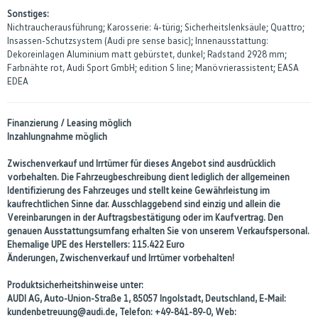
Sonstiges:
Nichtraucherausführung; Karosserie: 4-türig; Sicherheitslenksäule; Quattro;
Insassen-Schutzsystem (Audi pre sense basic); Innenausstattung:
Dekoreinlagen Aluminium matt gebürstet, dunkel; Radstand 2928 mm;
Farbnähte rot, Audi Sport GmbH; edition S line; Manövrierassistent; EASA
EDEA
Finanzierung / Leasing möglich
Inzahlungnahme möglich
Zwischenverkauf und Irrtümer für dieses Angebot sind ausdrücklich
vorbehalten. Die Fahrzeugbeschreibung dient lediglich der allgemeinen
Identifizierung des Fahrzeuges und stellt keine Gewährleistung im
kaufrechtlichen Sinne dar. Ausschlaggebend sind einzig und allein die
Vereinbarungen in der Auftragsbestätigung oder im Kaufvertrag. Den
genauen Ausstattungsumfang erhalten Sie von unserem Verkaufspersonal.
Ehemalige UPE des Herstellers: 115.422 Euro
Änderungen, Zwischenverkauf und Irrtümer vorbehalten!
Produktsicherheitshinweise unter:
AUDI AG, Auto-Union-Straße 1, 85057 Ingolstadt, Deutschland, E-Mail:
kundenbetreuung@audi.de, Telefon: +49-841-89-0, Web: