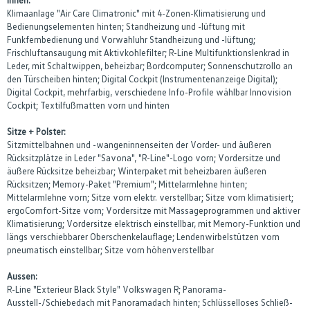
Klimaanlage "Air Care Climatronic" mit 4-Zonen-Klimatisierung und
Bedienungselementen hinten; Standheizung und -lüftung mit
Funkfernbedienung und Vorwahluhr Standheizung und -lüftung;
Frischluftansaugung mit Aktivkohlefilter; R-Line Multifunktionslenkrad in
Leder, mit Schaltwippen, beheizbar; Bordcomputer; Sonnenschutzrollo an
den Türscheiben hinten; Digital Cockpit (Instrumentenanzeige Digital);
Digital Cockpit, mehrfarbig, verschiedene Info-Profile wählbar Innovision
Cockpit; Textilfußmatten vorn und hinten
Sitze + Polster:
Sitzmittelbahnen und -wangeninnenseiten der Vorder- und äußeren
Rücksitzplätze in Leder "Savona", "R-Line"-Logo vorn; Vordersitze und
äußere Rücksitze beheizbar; Winterpaket mit beheizbaren äußeren
Rücksitzen; Memory-Paket "Premium"; Mittelarmlehne hinten;
Mittelarmlehne vorn; Sitze vorn elektr. verstellbar; Sitze vorn klimatisiert;
ergoComfort-Sitze vorn; Vordersitze mit Massageprogrammen und aktiver
Klimatisierung; Vordersitze elektrisch einstellbar, mit Memory-Funktion und
längs verschiebbarer Oberschenkelauflage; Lendenwirbelstützen vorn
pneumatisch einstellbar; Sitze vorn höhenverstellbar
Aussen:
R-Line "Exterieur Black Style" Volkswagen R; Panorama-
Ausstell-/Schiebedach mit Panoramadach hinten; Schlüsselloses Schließ-