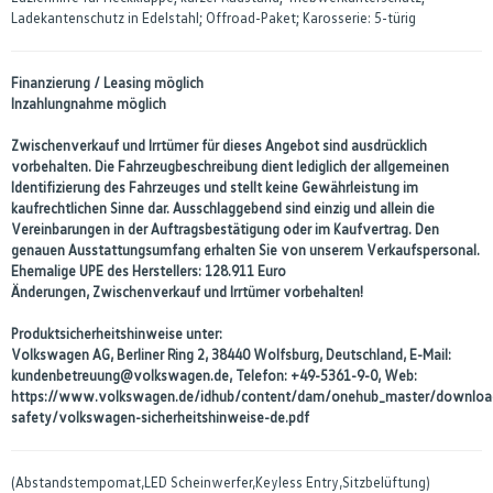
Ladekantenschutz in Edelstahl; Offroad-Paket; Karosserie: 5-türig
Finanzierung / Leasing möglich
Inzahlungnahme möglich
Zwischenverkauf und Irrtümer für dieses Angebot sind ausdrücklich
vorbehalten. Die Fahrzeugbeschreibung dient lediglich der allgemeinen
Identifizierung des Fahrzeuges und stellt keine Gewährleistung im
kaufrechtlichen Sinne dar. Ausschlaggebend sind einzig und allein die
Vereinbarungen in der Auftragsbestätigung oder im Kaufvertrag. Den
genauen Ausstattungsumfang erhalten Sie von unserem Verkaufspersonal.
Ehemalige UPE des Herstellers: 128.911 Euro
Änderungen, Zwischenverkauf und Irrtümer vorbehalten!
Produktsicherheitshinweise unter:
Volkswagen AG, Berliner Ring 2, 38440 Wolfsburg, Deutschland, E-Mail:
kundenbetreuung@volkswagen.de, Telefon: +49-5361-9-0, Web:
https://www.volkswagen.de/idhub/content/dam/onehub_master/downloa
safety/volkswagen-sicherheitshinweise-de.pdf
(Abstandstempomat,LED Scheinwerfer,Keyless Entry,Sitzbelüftung)