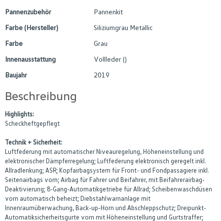
Pannenzubehör
Pannenkit
Farbe (Hersteller)
Siliziumgrau Metallic
Farbe
Grau
Innenausstattung
Vollleder ()
Baujahr
2019
Beschreibung
Highlights:
Scheckheftgepflegt
Technik + Sicherheit:
Luftfederung mit automatischer Niveauregelung, Höheneinstellung und
elektronischer Dämpferregelung; Luftfederung elektronisch geregelt inkl.
Allradlenkung; ASR; Kopfairbagsystem für Front- und Fondpassagiere inkl.
Seitenairbags vorn; Airbag für Fahrer und Beifahrer, mit Beifahrerairbag-
Deaktivierung; 8-Gang-Automatikgetriebe für Allrad; Scheibenwaschdüsen
vorn automatisch beheizt; Diebstahlwarnanlage mit
Innenraumüberwachung, Back-up-Horn und Abschleppschutz; Dreipunkt-
Automatiksicherheitsgurte vorn mit Höheneinstellung und Gurtstraffer;