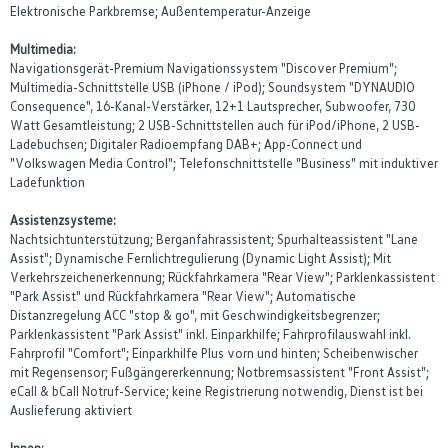
Elektronische Parkbremse; Außentemperatur-Anzeige
Multimedia:
Navigationsgerät-Premium Navigationssystem "Discover Premium";
Multimedia-Schnittstelle USB (iPhone / iPod); Soundsystem "DYNAUDIO
Consequence", 16-Kanal-Verstärker, 12+1 Lautsprecher, Subwoofer, 730
Watt Gesamtleistung; 2 USB-Schnittstellen auch für iPod/iPhone, 2 USB-
Ladebuchsen; Digitaler Radioempfang DAB+; App-Connect und
"Volkswagen Media Control"; Telefonschnittstelle "Business" mit induktiver
Ladefunktion
Assistenzsysteme:
Nachtsichtunterstützung; Berganfahrassistent; Spurhalteassistent "Lane
Assist"; Dynamische Fernlichtregulierung (Dynamic Light Assist); Mit
Verkehrszeichenerkennung; Rückfahrkamera "Rear View"; Parklenkassistent
"Park Assist" und Rückfahrkamera "Rear View"; Automatische
Distanzregelung ACC "stop & go", mit Geschwindigkeitsbegrenzer;
Parklenkassistent "Park Assist" inkl. Einparkhilfe; Fahrprofilauswahl inkl.
Fahrprofil "Comfort"; Einparkhilfe Plus vorn und hinten; Scheibenwischer
mit Regensensor; Fußgängererkennung; Notbremsassistent "Front Assist";
eCall & bCall Notruf-Service; keine Registrierung notwendig, Dienst ist bei
Auslieferung aktiviert
Innen: