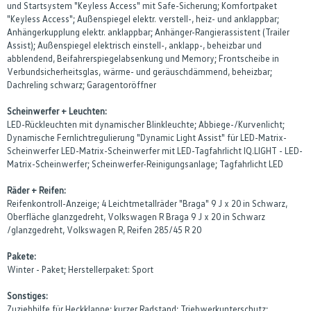
und Startsystem "Keyless Access" mit Safe-Sicherung; Komfortpaket
"Keyless Access"; Außenspiegel elektr. verstell-, heiz- und anklappbar;
Anhängerkupplung elektr. anklappbar; Anhänger-Rangierassistent (Trailer
Assist); Außenspiegel elektrisch einstell-, anklapp-, beheizbar und
abblendend, Beifahrerspiegelabsenkung und Memory; Frontscheibe in
Verbundsicherheitsglas, wärme- und geräuschdämmend, beheizbar;
Dachreling schwarz; Garagentoröffner
Scheinwerfer + Leuchten:
LED-Rückleuchten mit dynamischer Blinkleuchte; Abbiege-/Kurvenlicht;
Dynamische Fernlichtregulierung "Dynamic Light Assist" für LED-Matrix-
Scheinwerfer LED-Matrix-Scheinwerfer mit LED-Tagfahrlicht IQ.LIGHT - LED-
Matrix-Scheinwerfer; Scheinwerfer-Reinigungsanlage; Tagfahrlicht LED
Räder + Reifen:
Reifenkontroll-Anzeige; 4 Leichtmetallräder "Braga" 9 J x 20 in Schwarz,
Oberfläche glanzgedreht, Volkswagen R Braga 9 J x 20 in Schwarz
/glanzgedreht, Volkswagen R, Reifen 285/45 R 20
Pakete:
Winter - Paket; Herstellerpaket: Sport
Sonstiges:
Zuziehhilfe für Heckklappe; kurzer Radstand; Triebwerkunterschutz;