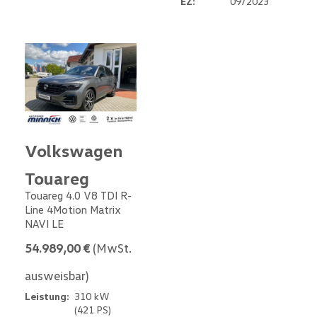
EZ:
09/2023
Volkswagen
Touareg
Touareg 4.0 V8 TDI R-
Line 4Motion Matrix
NAVI LE
54.989,00 €
(MwSt.
ausweisbar)
Leistung:
310 kW
(421 PS)