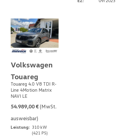
EZ:
09/2023
Volkswagen
Touareg
Touareg 4.0 V8 TDI R-
Line 4Motion Matrix
NAVI LE
54.989,00 €
(MwSt.
ausweisbar)
Leistung:
310 kW
(421 PS)