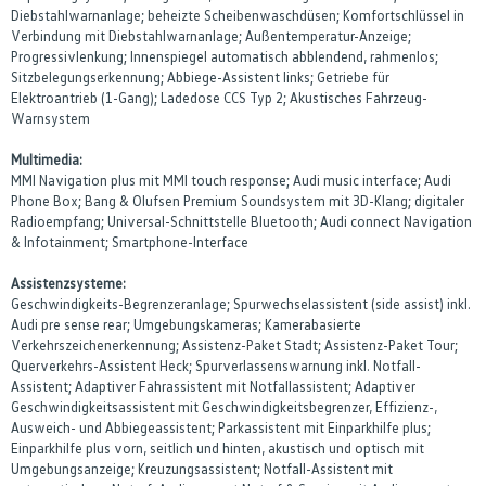
Diebstahlwarnanlage; beheizte Scheibenwaschdüsen; Komfortschlüssel in
Verbindung mit Diebstahlwarnanlage; Außentemperatur-Anzeige;
Progressivlenkung; Innenspiegel automatisch abblendend, rahmenlos;
Sitzbelegungserkennung; Abbiege-Assistent links; Getriebe für
Elektroantrieb (1-Gang); Ladedose CCS Typ 2; Akustisches Fahrzeug-
Warnsystem
Multimedia:
MMI Navigation plus mit MMI touch response; Audi music interface; Audi
Phone Box; Bang & Olufsen Premium Soundsystem mit 3D-Klang; digitaler
Radioempfang; Universal-Schnittstelle Bluetooth; Audi connect Navigation
& Infotainment; Smartphone-Interface
Assistenzsysteme:
Geschwindigkeits-Begrenzeranlage; Spurwechselassistent (side assist) inkl.
Audi pre sense rear; Umgebungskameras; Kamerabasierte
Verkehrszeichenerkennung; Assistenz-Paket Stadt; Assistenz-Paket Tour;
Querverkehrs-Assistent Heck; Spurverlassenswarnung inkl. Notfall-
Assistent; Adaptiver Fahrassistent mit Notfallassistent; Adaptiver
Geschwindigkeitsassistent mit Geschwindigkeitsbegrenzer, Effizienz-,
Ausweich- und Abbiegeassistent; Parkassistent mit Einparkhilfe plus;
Einparkhilfe plus vorn, seitlich und hinten, akustisch und optisch mit
Umgebungsanzeige; Kreuzungsassistent; Notfall-Assistent mit