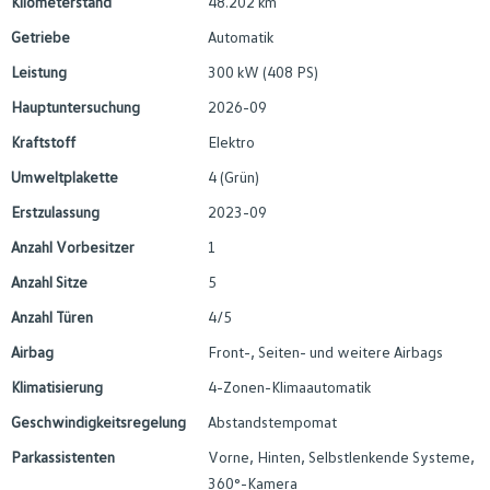
Kilometerstand
48.202 km
Getriebe
Automatik
Leistung
300 kW (408 PS)
Hauptuntersuchung
2026-09
Kraftstoff
Elektro
Umweltplakette
4 (Grün)
Erstzulassung
2023-09
Anzahl Vorbesitzer
1
Anzahl Sitze
5
Anzahl Türen
4/5
Airbag
Front-, Seiten- und weitere Airbags
Klimatisierung
4-Zonen-Klimaautomatik
Geschwindigkeitsregelung
Abstandstempomat
Parkassistenten
Vorne, Hinten, Selbstlenkende Systeme,
360°-Kamera