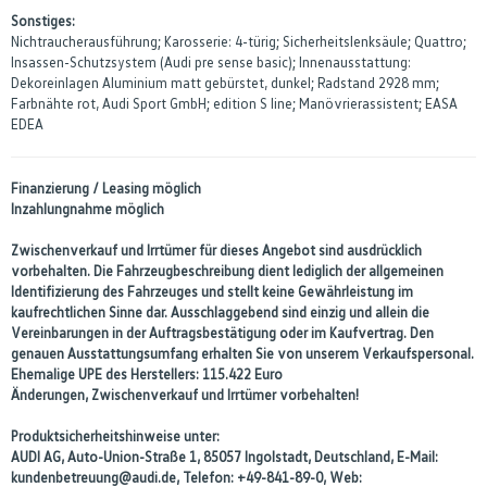
Sonstiges:
Nichtraucherausführung; Karosserie: 4-türig; Sicherheitslenksäule; Quattro;
Insassen-Schutzsystem (Audi pre sense basic); Innenausstattung:
Dekoreinlagen Aluminium matt gebürstet, dunkel; Radstand 2928 mm;
Farbnähte rot, Audi Sport GmbH; edition S line; Manövrierassistent; EASA
EDEA
Finanzierung / Leasing möglich
Inzahlungnahme möglich
Zwischenverkauf und Irrtümer für dieses Angebot sind ausdrücklich
vorbehalten. Die Fahrzeugbeschreibung dient lediglich der allgemeinen
Identifizierung des Fahrzeuges und stellt keine Gewährleistung im
kaufrechtlichen Sinne dar. Ausschlaggebend sind einzig und allein die
Vereinbarungen in der Auftragsbestätigung oder im Kaufvertrag. Den
genauen Ausstattungsumfang erhalten Sie von unserem Verkaufspersonal.
Ehemalige UPE des Herstellers: 115.422 Euro
Änderungen, Zwischenverkauf und Irrtümer vorbehalten!
Produktsicherheitshinweise unter:
AUDI AG, Auto-Union-Straße 1, 85057 Ingolstadt, Deutschland, E-Mail:
kundenbetreuung@audi.de, Telefon: +49-841-89-0, Web: