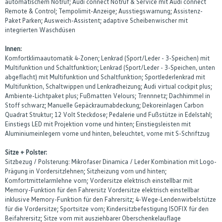
automatischem Notruf; Audi connect Notruf & Service mit Audi connect
Remote & Control; Tempolimit-Anzeige; Ausstiegswarnung; Assistenz-
Paket Parken; Ausweich-Assistent; adaptive Scheibenwischer mit
integrierten Waschdüsen
Innen:
Komfortklimaautomatik 4-Zonen; Lenkrad (Sport/Leder - 3-Speichen) mit
Multifunktion und Schaltfunktion; Lenkrad (Sport/Leder - 3-Speichen, unten
abgeflacht) mit Multifunktion und Schaltfunktion; Sportlederlenkrad mit
Multifunktion, Schaltwippen und Lenkradheizung; Audi virtual cockpit plus;
Ambiente-Lichtpaket plus; Fußmatten Velours; Trennnetz; Dachhimmel in
Stoff schwarz; Manuelle Gepäckraumabdeckung; Dekoreinlagen Carbon
Quadrat Struktur; 12 Volt Steckdose; Pedalerie und Fußstütze in Edelstahl;
Einstiegs LED mit Projektion vorne und hinten; Einstiegsleisten mit
Aluminiumeinlegern vorne und hinten, beleuchtet, vorne mit S-Schriftzug
Sitze + Polster:
Sitzbezug / Polsterung: Mikrofaser Dinamica / Leder Kombination mit Logo-
Prägung in Vordersitzlehnen; Sitzheizung vorn und hinten;
Komfortmittelarmlehne vorn; Vordersitze elektrisch einstellbar mit
Memory-Funktion für den Fahrersitz Vordersitze elektrisch einstellbar
inklusive Memory-Funktion für den Fahrersitz; 4-Wege-Lendenwirbelstütze
für die Vordersitze; Sportsitze vorn; Kindersitzbefestigung ISOFIX für den
Beifahrersitz; Sitze vorn mit ausziehbarer Oberschenkelauflage