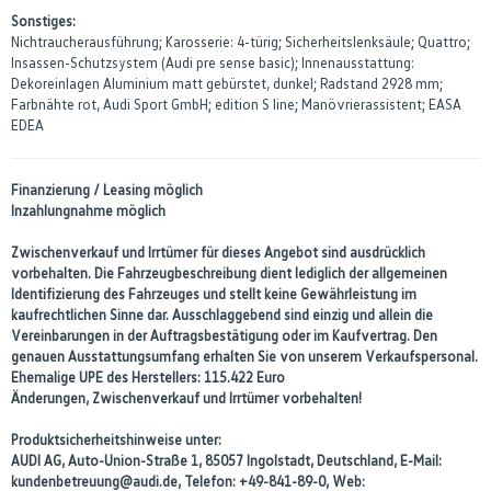
Sonstiges:
Nichtraucherausführung; Karosserie: 4-türig; Sicherheitslenksäule; Quattro;
Insassen-Schutzsystem (Audi pre sense basic); Innenausstattung:
Dekoreinlagen Aluminium matt gebürstet, dunkel; Radstand 2928 mm;
Farbnähte rot, Audi Sport GmbH; edition S line; Manövrierassistent; EASA
EDEA
Finanzierung / Leasing möglich
Inzahlungnahme möglich
Zwischenverkauf und Irrtümer für dieses Angebot sind ausdrücklich
vorbehalten. Die Fahrzeugbeschreibung dient lediglich der allgemeinen
Identifizierung des Fahrzeuges und stellt keine Gewährleistung im
kaufrechtlichen Sinne dar. Ausschlaggebend sind einzig und allein die
Vereinbarungen in der Auftragsbestätigung oder im Kaufvertrag. Den
genauen Ausstattungsumfang erhalten Sie von unserem Verkaufspersonal.
Ehemalige UPE des Herstellers: 115.422 Euro
Änderungen, Zwischenverkauf und Irrtümer vorbehalten!
Produktsicherheitshinweise unter:
AUDI AG, Auto-Union-Straße 1, 85057 Ingolstadt, Deutschland, E-Mail:
kundenbetreuung@audi.de, Telefon: +49-841-89-0, Web: