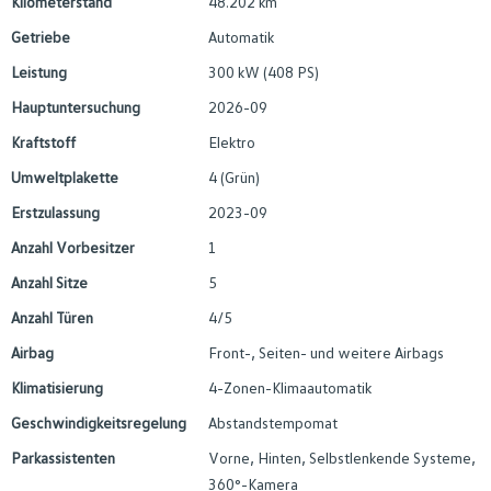
Kilometerstand
48.202 km
Getriebe
Automatik
Leistung
300 kW (408 PS)
Hauptuntersuchung
2026-09
Kraftstoff
Elektro
Umweltplakette
4 (Grün)
Erstzulassung
2023-09
Anzahl Vorbesitzer
1
Anzahl Sitze
5
Anzahl Türen
4/5
Airbag
Front-, Seiten- und weitere Airbags
Klimatisierung
4-Zonen-Klimaautomatik
Geschwindigkeitsregelung
Abstandstempomat
Parkassistenten
Vorne, Hinten, Selbstlenkende Systeme,
360°-Kamera