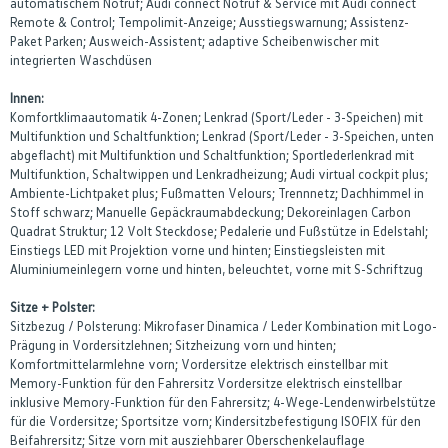
automatischem Notruf; Audi connect Notruf & Service mit Audi connect
Remote & Control; Tempolimit-Anzeige; Ausstiegswarnung; Assistenz-
Paket Parken; Ausweich-Assistent; adaptive Scheibenwischer mit
integrierten Waschdüsen
Innen:
Komfortklimaautomatik 4-Zonen; Lenkrad (Sport/Leder - 3-Speichen) mit
Multifunktion und Schaltfunktion; Lenkrad (Sport/Leder - 3-Speichen, unten
abgeflacht) mit Multifunktion und Schaltfunktion; Sportlederlenkrad mit
Multifunktion, Schaltwippen und Lenkradheizung; Audi virtual cockpit plus;
Ambiente-Lichtpaket plus; Fußmatten Velours; Trennnetz; Dachhimmel in
Stoff schwarz; Manuelle Gepäckraumabdeckung; Dekoreinlagen Carbon
Quadrat Struktur; 12 Volt Steckdose; Pedalerie und Fußstütze in Edelstahl;
Einstiegs LED mit Projektion vorne und hinten; Einstiegsleisten mit
Aluminiumeinlegern vorne und hinten, beleuchtet, vorne mit S-Schriftzug
Sitze + Polster:
Sitzbezug / Polsterung: Mikrofaser Dinamica / Leder Kombination mit Logo-
Prägung in Vordersitzlehnen; Sitzheizung vorn und hinten;
Komfortmittelarmlehne vorn; Vordersitze elektrisch einstellbar mit
Memory-Funktion für den Fahrersitz Vordersitze elektrisch einstellbar
inklusive Memory-Funktion für den Fahrersitz; 4-Wege-Lendenwirbelstütze
für die Vordersitze; Sportsitze vorn; Kindersitzbefestigung ISOFIX für den
Beifahrersitz; Sitze vorn mit ausziehbarer Oberschenkelauflage