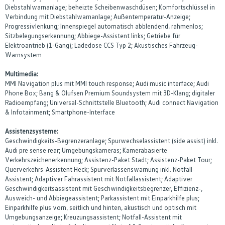
Diebstahlwarnanlage; beheizte Scheibenwaschdüsen; Komfortschlüssel in
Verbindung mit Diebstahlwarnanlage; Außentemperatur-Anzeige;
Progressivlenkung; Innenspiegel automatisch abblendend, rahmenlos;
Sitzbelegungserkennung; Abbiege-Assistent links; Getriebe für
Elektroantrieb (1-Gang); Ladedose CCS Typ 2; Akustisches Fahrzeug-
Warnsystem
Multimedia:
MMI Navigation plus mit MMI touch response; Audi music interface; Audi
Phone Box; Bang & Olufsen Premium Soundsystem mit 3D-Klang; digitaler
Radioempfang; Universal-Schnittstelle Bluetooth; Audi connect Navigation
& Infotainment; Smartphone-Interface
Assistenzsysteme:
Geschwindigkeits-Begrenzeranlage; Spurwechselassistent (side assist) inkl.
Audi pre sense rear; Umgebungskameras; Kamerabasierte
Verkehrszeichenerkennung; Assistenz-Paket Stadt; Assistenz-Paket Tour;
Querverkehrs-Assistent Heck; Spurverlassenswarnung inkl. Notfall-
Assistent; Adaptiver Fahrassistent mit Notfallassistent; Adaptiver
Geschwindigkeitsassistent mit Geschwindigkeitsbegrenzer, Effizienz-,
Ausweich- und Abbiegeassistent; Parkassistent mit Einparkhilfe plus;
Einparkhilfe plus vorn, seitlich und hinten, akustisch und optisch mit
Umgebungsanzeige; Kreuzungsassistent; Notfall-Assistent mit