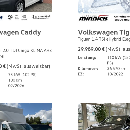
wagen Caddy
Volkswagen Ti
Tiguan 1.4 TSI eHybrid Ele
29.989,00 €
(MwSt. aus
i 2.0 TDI Cargo KLIMA AHZ
rei
Leistung:
110 kW (15
PS)
0 €
(MwSt. ausweisbar)
Kilometer:
36.570 km
EZ:
10/2022
75 kW (102 PS)
100 km
02/2026