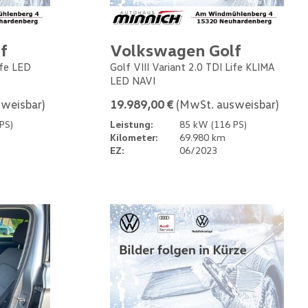
f
Volkswagen Golf
ife LED
Golf VIII Variant 2.0 TDI Life KLIMA
LED NAVI
weisbar)
19.989,00 €
(MwSt. ausweisbar)
PS)
Leistung:
85 kW (116 PS)
Kilometer:
69.980 km
EZ:
06/2023