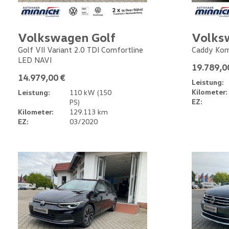
Volkswagen Golf
Volks
Golf VII Variant 2.0 TDI Comfortline
Caddy Kom
LED NAVI
19.789,0
14.979,00 €
Leistung:
Kilometer:
Leistung:
110 kW (150
EZ:
PS)
Kilometer:
129.113 km
EZ:
03/2020