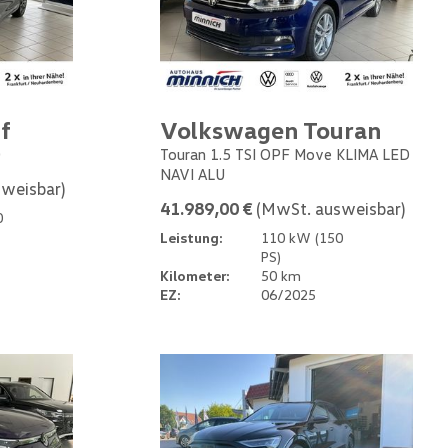
f
Volkswagen Touran
0
Touran 1.5 TSI OPF Move KLIMA LED
NAVI ALU
weisbar)
41.989,00 €
(MwSt. ausweisbar)
0
Leistung:
110 kW (150
PS)
Kilometer:
50 km
EZ:
06/2025