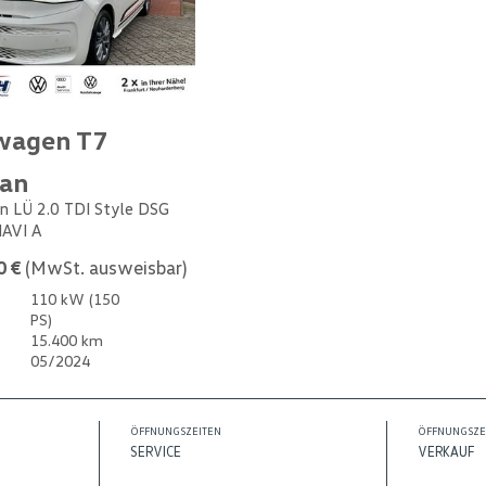
wagen T7
van
n LÜ 2.0 TDI Style DSG
NAVI A
0 €
(MwSt. ausweisbar)
110 kW (150
PS)
15.400 km
05/2024
ÖFFNUNGSZEITEN
ÖFFNUNGSZE
SERVICE
VERKAUF