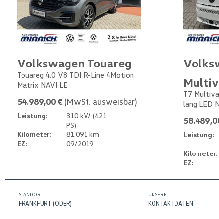
Volkswagen Touareg
Volks
Touareg 4.0 V8 TDI R-Line 4Motion
Multi
Matrix NAVI LE
T7 Multiva
54.989,00 €
(MwSt. ausweisbar)
lang LED 
Leistung:
310 kW (421
58.489,0
PS)
Kilometer:
81.091 km
Leistung:
EZ:
09/2019
Kilometer:
EZ:
STANDORT
UNSERE
FRANKFURT (ODER)
KONTAKTDATEN