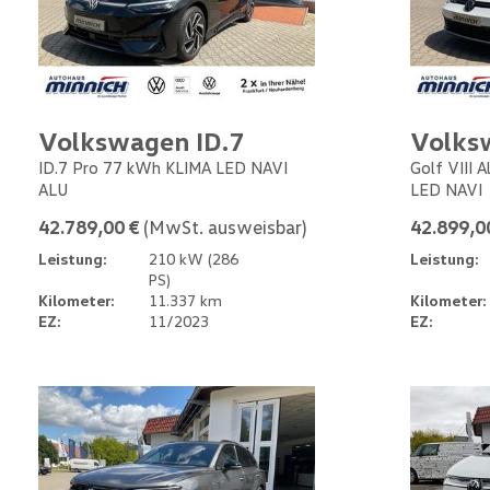
Volkswagen ID.7
Volks
ID.7 Pro 77 kWh KLIMA LED NAVI
Golf VIII 
ALU
LED NAVI
42.789,00 €
(MwSt. ausweisbar)
42.899,0
Leistung:
210 kW (286
Leistung:
PS)
Kilometer:
11.337 km
Kilometer:
EZ:
11/2023
EZ: