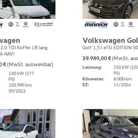
wagen
Volkswagen Gol
 2.0 TDI Koffer LR lang
Golf 1,5 l eTSI EDITION 5
A NAVI
39.989,00 €
(MwSt. aus
0 €
(MwSt. ausweisbar)
Leistung:
110 kW (15
PS)
130 kW (177
Kilometer:
6.000 km
PS)
EZ:
11/2024
103.990 km
03/2022