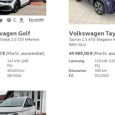
wagen Golf
Volkswagen Ta
Alltrack 2.0 TDI 4Motion
Tayron 1.5 eTSI Elegance
NAVI ALU
0 €
(MwSt. ausweisbar)
49.989,00 €
(MwSt. aus
147 kW (200
Leistung:
110 kW (15
PS)
PS)
20.450 km
Kilometer:
500 km
06/2024
EZ:
03/2025