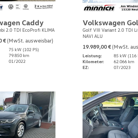
wagen Caddy
Volkswagen Gol
bi 2.0 TDI EcoProfi KLIMA
Golf VIII Variant 2.0 TDI L
NAVI ALU
0 €
(MwSt. ausweisbar)
19.989,00 €
(MwSt. aus
75 kW (102 PS)
79.850 km
Leistung:
85 kW (116 
01/2022
Kilometer:
62.066 km
EZ:
07/2023