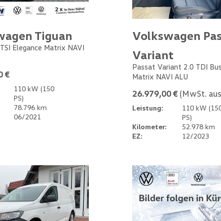
wagen Tiguan
Volkswagen Pas
 TSI Elegance Matrix NAVI
Variant
Passat Variant 2.0 TDI Bu
0 €
Matrix NAVI ALU
110 kW (150
26.979,00 €
(MwSt. aus
PS)
78.796 km
Leistung:
110 kW (15
06/2021
PS)
Kilometer:
52.978 km
EZ:
12/2023