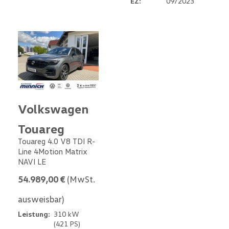
EZ:
09/2023
Volkswagen
Touareg
Touareg 4.0 V8 TDI R-
Line 4Motion Matrix
NAVI LE
54.989,00 €
(MwSt.
ausweisbar)
Leistung:
310 kW
(421 PS)