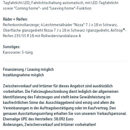
Tagfahrlicht LED; Fahrlichtschaltung automatisch, mit LED-Tagfahrlicht
sowie "Coming home"- und "Leaving home"-Funktion
Räder + Reifen:
Reifenkontrollanzeige; 4 Leichtmetallräder "Nizza" 7 J x 18 in Schwarz,
Oberfläche glanzgedreht Nizza 7 J x 18 in Schwarz /glanzgedreht, AirStop®-
Reifen 235/55 R 18 mit Rollwiderstandsklasse A
Sonstiges:
Karosserie: 5-türig
Finanzierung / Leasing möglich
Inzahlungnahme möglich
Zwischenverkauf und Irrtümer für dieses Angebot sind ausdrücklich
vorbehalten. Die Fahrzeugbeschreibung dient lediglich der allgemeinen
Identifizierung des Fahrzeuges und stellt keine Gewährleistung im
kaufrechtlichen Sinne dar. Ausschlaggebend sind einzig und allein die
Vereinbarungen in der Auftragsbestätigung oder im Kaufvertrag. Den
genauen Ausstattungsumfang erhalten Sie von unserem Verkaufspersonal.
Ehemalige UPE des Herstellers: 58.092 Euro
Änderungen, Zwischenverkauf und Irrtümer vorbehalten!