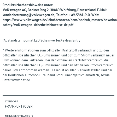
Produktsicherheitshinweise unter:
Volkswagen AG, Berliner Ring 2, 38440 Wolfsburg, Deutschland, E-Mail:
kundenbetreuung@volkswagen.de, Telefon: +49-5361-9-0, Web:
https://www.volkswagen.de/idhub/content/dam/onehub_master/downloa
safety/volkswagen-sicherheitshinweise-de.pdf
(Abstandstempomat,LED Scheinwerfer,Keyless Entry)
* Weitere Informationen zum offiziellen Kraftstoffverbrauch und zu den
offiziellen spezifischen CO₂-Emissionen und ggf. zum Stromverbrauch neuer
Pkw können dem Leitfaden über den offiziellen Kraftstoffverbrauch, die
offiziellen spezifischen CO₂-Emissionen und den offiziellen Stromverbrauch
neuer Pkw entnommen werden. Dieser ist an allen Verkaufsstellen und bei
der Deutschen Automobil Treuhand GmbH unentgeltlich erhältlich, sowie
unter www.dat.de.
STANDORT
FRANKFURT (ODER)
NUHNENSTRASSE 7