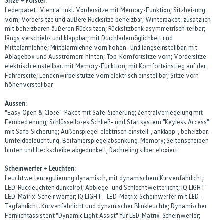
Sitze + Polster:
Lederpaket "Vienna" inkl. Vordersitze mit Memory-Funktion; Sitzheizung
vorn; Vordersitze und äußere Rücksitze beheizbar; Winterpaket, zusätzlich
mit beheizbaren äußeren Rücksitzen; Rücksitzbank asymmetrisch teilbar;
längs verschieb- und klappbar; mit Durchlademöglichkeit und
Mittelarmlehne; Mittelarmlehne vorn höhen- und längseinstellbar, mit
Ablagebox und Ausströmern hinten; Top-Komfortsitze vorn; Vordersitze
elektrisch einstellbar, mit Memory-Funktion; mit Komforteinstieg auf der
Fahrerseite; Lendenwirbelstütze vorn elektrisch einstellbar; Sitze vorn
höhenverstellbar
Aussen:
"Easy Open & Close"-Paket mit Safe-Sicherung; Zentralverriegelung mit
Fernbedienung; Schlüsselloses Schließ- und Startsystem "Keyless Access"
mit Safe-Sicherung; Außenspiegel elektrisch einstell-, anklapp-, beheizbar,
Umfeldbeleuchtung, Beifahrerspiegelabsenkung, Memory; Seitenscheiben
hinten und Heckscheibe abgedunkelt; Dachreling silber eloxiert
Scheinwerfer + Leuchten:
Leuchtweitenregulierung dynamisch, mit dynamischem Kurvenfahrlicht;
LED-Rückleuchten dunkelrot; Abbiege- und Schlechtwetterlicht; IQ.LIGHT -
LED-Matrix-Scheinwerfer; IQ.LIGHT - LED-Matrix-Scheinwerfer mit LED-
Tagfahrlicht, Kurvenfahrlicht und dynamischer Blinkleuchte; Dynamischer
Fernlichtassistent "Dynamic Light Assist" für LED-Matrix-Scheinwerfer;