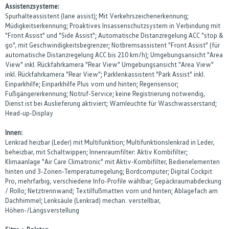
Assistenzsysteme:
Spurhalteassistent (lane assist); Mit Verkehrszeichenerkennung;
Müdigkeitserkennung; Proaktives Insassenschutzsystem in Verbindung mit
"Front Assist" und "Side Assist"; Automatische Distanzregelung ACC "stop &
go", mit Geschwindigkeitsbegrenzer; Notbremsassistent "Front Assist" (für
automatische Distanzregelung ACC bis 210 km/h); Umgebungsansicht "Area
View" inkl. Rückfahrkamera "Rear View" Umgebungsansicht "Area View"
inkl. Rückfahrkamera "Rear View"; Parklenkassistent "Park Assist" inkl.
Einparkhilfe; Einparkhilfe Plus vorn und hinten; Regensensor;
Fußgängererkennung; Notruf-Service; keine Registrierung notwendig,
Dienst ist bei Auslieferung aktiviert; Warnleuchte für Waschwasserstand;
Head-up-Display
Innen:
Lenkrad heizbar (Leder) mit Multifunktion; Multifunktionslenkrad in Leder,
beheizbar, mit Schaltwippen; Innenraumfilter: Aktiv Kombifilter;
Klimaanlage "Air Care Climatronic" mit Aktiv-Kombifilter, Bedienelementen
hinten und 3-Zonen-Temperaturregelung; Bordcomputer; Digital Cockpit
Pro, mehrfarbig, verschiedene Info-Profile wählbar; Gepäckraumabdeckung
/ Rollo; Netztrennwand; Textilfußmatten vorn und hinten; Ablagefach am
Dachhimmel; Lenksäule (Lenkrad) mechan. verstellbar,
Höhen-/Längsverstellung