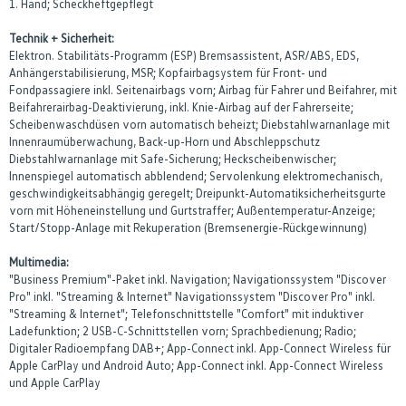
1. Hand; Scheckheftgepflegt
Technik + Sicherheit:
Elektron. Stabilitäts-Programm (ESP) Bremsassistent, ASR/ABS, EDS,
Anhängerstabilisierung, MSR; Kopfairbagsystem für Front- und
Fondpassagiere inkl. Seitenairbags vorn; Airbag für Fahrer und Beifahrer, mit
Beifahrerairbag-Deaktivierung, inkl. Knie-Airbag auf der Fahrerseite;
Scheibenwaschdüsen vorn automatisch beheizt; Diebstahlwarnanlage mit
Innenraumüberwachung, Back-up-Horn und Abschleppschutz
Diebstahlwarnanlage mit Safe-Sicherung; Heckscheibenwischer;
Innenspiegel automatisch abblendend; Servolenkung elektromechanisch,
geschwindigkeitsabhängig geregelt; Dreipunkt-Automatiksicherheitsgurte
vorn mit Höheneinstellung und Gurtstraffer; Außentemperatur-Anzeige;
Start/Stopp-Anlage mit Rekuperation (Bremsenergie-Rückgewinnung)
Multimedia:
"Business Premium"-Paket inkl. Navigation; Navigationssystem "Discover
Pro" inkl. "Streaming & Internet" Navigationssystem "Discover Pro" inkl.
"Streaming & Internet"; Telefonschnittstelle "Comfort" mit induktiver
Ladefunktion; 2 USB-C-Schnittstellen vorn; Sprachbedienung; Radio;
Digitaler Radioempfang DAB+; App-Connect inkl. App-Connect Wireless für
Apple CarPlay und Android Auto; App-Connect inkl. App-Connect Wireless
und Apple CarPlay