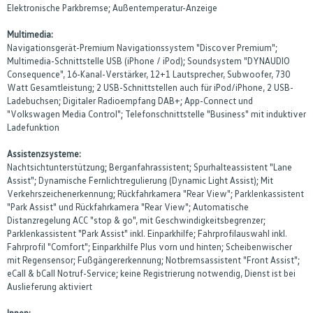
Elektronische Parkbremse; Außentemperatur-Anzeige
Multimedia:
Navigationsgerät-Premium Navigationssystem "Discover Premium";
Multimedia-Schnittstelle USB (iPhone / iPod); Soundsystem "DYNAUDIO
Consequence", 16-Kanal-Verstärker, 12+1 Lautsprecher, Subwoofer, 730
Watt Gesamtleistung; 2 USB-Schnittstellen auch für iPod/iPhone, 2 USB-
Ladebuchsen; Digitaler Radioempfang DAB+; App-Connect und
"Volkswagen Media Control"; Telefonschnittstelle "Business" mit induktiver
Ladefunktion
Assistenzsysteme:
Nachtsichtunterstützung; Berganfahrassistent; Spurhalteassistent "Lane
Assist"; Dynamische Fernlichtregulierung (Dynamic Light Assist); Mit
Verkehrszeichenerkennung; Rückfahrkamera "Rear View"; Parklenkassistent
"Park Assist" und Rückfahrkamera "Rear View"; Automatische
Distanzregelung ACC "stop & go", mit Geschwindigkeitsbegrenzer;
Parklenkassistent "Park Assist" inkl. Einparkhilfe; Fahrprofilauswahl inkl.
Fahrprofil "Comfort"; Einparkhilfe Plus vorn und hinten; Scheibenwischer
mit Regensensor; Fußgängererkennung; Notbremsassistent "Front Assist";
eCall & bCall Notruf-Service; keine Registrierung notwendig, Dienst ist bei
Auslieferung aktiviert
Innen: