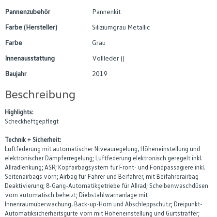
Pannenzubehör
Pannenkit
Farbe (Hersteller)
Siliziumgrau Metallic
Farbe
Grau
Innenausstattung
Vollleder ()
Baujahr
2019
Beschreibung
Highlights:
Scheckheftgepflegt
Technik + Sicherheit:
Luftfederung mit automatischer Niveauregelung, Höheneinstellung und
elektronischer Dämpferregelung; Luftfederung elektronisch geregelt inkl.
Allradlenkung; ASR; Kopfairbagsystem für Front- und Fondpassagiere inkl.
Seitenairbags vorn; Airbag für Fahrer und Beifahrer, mit Beifahrerairbag-
Deaktivierung; 8-Gang-Automatikgetriebe für Allrad; Scheibenwaschdüsen
vorn automatisch beheizt; Diebstahlwarnanlage mit
Innenraumüberwachung, Back-up-Horn und Abschleppschutz; Dreipunkt-
Automatiksicherheitsgurte vorn mit Höheneinstellung und Gurtstraffer;