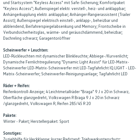
und Startsystem "Keyless Access" mit Safe-Sicherung; Komfortpaket
"Keyless Access"; Außenspiegel elektr. verstell-, heiz- und anklappbar;
Anhängerkupplung elektr. anklappbar; Anhänger-Rangierassistent (Trailer
Assist); Außenspiegel elektrisch einstell-, anklapp-, beheizbar und
abblendend, Beifahrerspiegelabsenkung und Memory; Frontscheibe in
Verbundsicherheitsglas, wärme- und geräuschdämmend, beheizbar;
Dachreling schwarz; Garagentoröffner
Scheinwerfer + Leuchten:
LED-Rückleuchten mit dynamischer Blinkleuchte; Abbiege-/Kurvenlicht;
Dynamische Fernlichtregulierung "Dynamic Light Assist" für LED-Matrix-
Scheinwerfer LED-Matrix-Scheinwerfer mit LED-Tagfahrlicht IQ.LIGHT - LED-
Matrix-Scheinwerfer; Scheinwerfer-Reinigungsanlage; Tagfahrlicht LED
Räder + Reifen:
Reifenkontroll-Anzeige; 4 Leichtmetallräder "Braga" 9 J x 20 in Schwarz,
Oberfläche glanzgedreht, Volkswagen R Braga 9 J x 20 in Schwarz
/glanzgedreht, Volkswagen R, Reifen 285/45 R 20
Pakete:
Winter - Paket; Herstellerpaket: Sport
Sonstiges:
Zuziehhilfe für Heckklappe; kurzer Radstand; Triebwerkunterschutz;