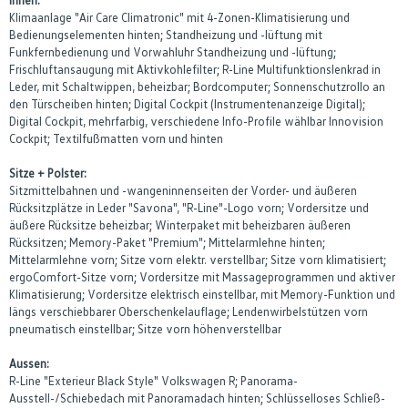
Klimaanlage "Air Care Climatronic" mit 4-Zonen-Klimatisierung und
Bedienungselementen hinten; Standheizung und -lüftung mit
Funkfernbedienung und Vorwahluhr Standheizung und -lüftung;
Frischluftansaugung mit Aktivkohlefilter; R-Line Multifunktionslenkrad in
Leder, mit Schaltwippen, beheizbar; Bordcomputer; Sonnenschutzrollo an
den Türscheiben hinten; Digital Cockpit (Instrumentenanzeige Digital);
Digital Cockpit, mehrfarbig, verschiedene Info-Profile wählbar Innovision
Cockpit; Textilfußmatten vorn und hinten
Sitze + Polster:
Sitzmittelbahnen und -wangeninnenseiten der Vorder- und äußeren
Rücksitzplätze in Leder "Savona", "R-Line"-Logo vorn; Vordersitze und
äußere Rücksitze beheizbar; Winterpaket mit beheizbaren äußeren
Rücksitzen; Memory-Paket "Premium"; Mittelarmlehne hinten;
Mittelarmlehne vorn; Sitze vorn elektr. verstellbar; Sitze vorn klimatisiert;
ergoComfort-Sitze vorn; Vordersitze mit Massageprogrammen und aktiver
Klimatisierung; Vordersitze elektrisch einstellbar, mit Memory-Funktion und
längs verschiebbarer Oberschenkelauflage; Lendenwirbelstützen vorn
pneumatisch einstellbar; Sitze vorn höhenverstellbar
Aussen:
R-Line "Exterieur Black Style" Volkswagen R; Panorama-
Ausstell-/Schiebedach mit Panoramadach hinten; Schlüsselloses Schließ-