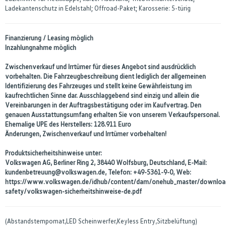
Ladekantenschutz in Edelstahl; Offroad-Paket; Karosserie: 5-türig
Finanzierung / Leasing möglich
Inzahlungnahme möglich
Zwischenverkauf und Irrtümer für dieses Angebot sind ausdrücklich
vorbehalten. Die Fahrzeugbeschreibung dient lediglich der allgemeinen
Identifizierung des Fahrzeuges und stellt keine Gewährleistung im
kaufrechtlichen Sinne dar. Ausschlaggebend sind einzig und allein die
Vereinbarungen in der Auftragsbestätigung oder im Kaufvertrag. Den
genauen Ausstattungsumfang erhalten Sie von unserem Verkaufspersonal.
Ehemalige UPE des Herstellers: 128.911 Euro
Änderungen, Zwischenverkauf und Irrtümer vorbehalten!
Produktsicherheitshinweise unter:
Volkswagen AG, Berliner Ring 2, 38440 Wolfsburg, Deutschland, E-Mail:
kundenbetreuung@volkswagen.de, Telefon: +49-5361-9-0, Web:
https://www.volkswagen.de/idhub/content/dam/onehub_master/downloa
safety/volkswagen-sicherheitshinweise-de.pdf
(Abstandstempomat,LED Scheinwerfer,Keyless Entry,Sitzbelüftung)