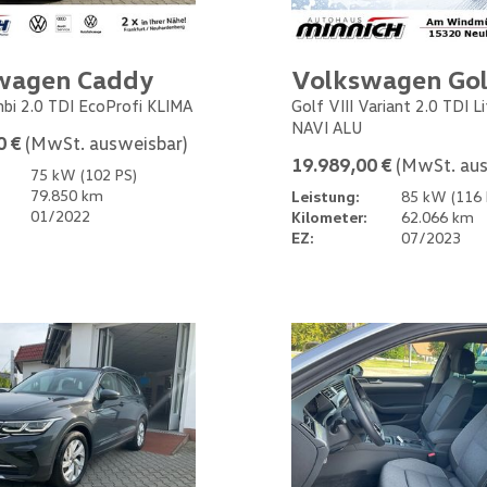
wagen Caddy
Volkswagen Gol
bi 2.0 TDI EcoProfi KLIMA
Golf VIII Variant 2.0 TDI L
NAVI ALU
0 €
(MwSt. ausweisbar)
19.989,00 €
(MwSt. aus
75 kW (102 PS)
79.850 km
Leistung:
85 kW (116 
01/2022
Kilometer:
62.066 km
EZ:
07/2023