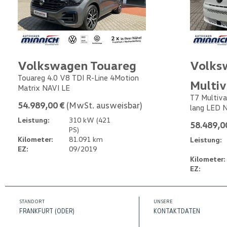
Volkswagen Touareg
Volks
Touareg 4.0 V8 TDI R-Line 4Motion
Multi
Matrix NAVI LE
T7 Multiva
54.989,00 €
(MwSt. ausweisbar)
lang LED 
Leistung:
310 kW (421
58.489,0
PS)
Kilometer:
81.091 km
Leistung:
EZ:
09/2019
Kilometer:
EZ:
STANDORT
UNSERE
FRANKFURT (ODER)
KONTAKTDATEN