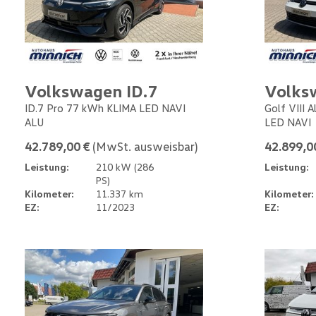
Volkswagen ID.7
Volks
ID.7 Pro 77 kWh KLIMA LED NAVI
Golf VIII 
ALU
LED NAVI
42.789,00 €
(MwSt. ausweisbar)
42.899,0
Leistung:
210 kW (286
Leistung:
PS)
Kilometer:
11.337 km
Kilometer:
EZ:
11/2023
EZ: