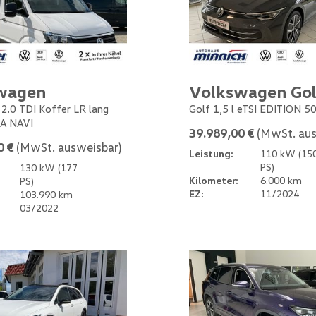
wagen
Volkswagen Gol
 2.0 TDI Koffer LR lang
Golf 1,5 l eTSI EDITION 5
A NAVI
39.989,00 €
(MwSt. aus
0 €
(MwSt. ausweisbar)
Leistung:
110 kW (15
PS)
130 kW (177
Kilometer:
6.000 km
PS)
EZ:
11/2024
103.990 km
03/2022