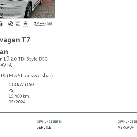
wagen T7
van
n LÜ 2.0 TDI Style DSG
NAVI A
0 €
(MwSt. ausweisbar)
110 kW (150
PS)
15.400 km
05/2024
ÖFFNUNGSZEITEN
ÖFFNUNGSZE
SERVICE
VERKAUF