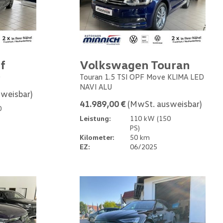
f
Volkswagen Touran
0
Touran 1.5 TSI OPF Move KLIMA LED
NAVI ALU
weisbar)
41.989,00 €
(MwSt. ausweisbar)
0
Leistung:
110 kW (150
PS)
Kilometer:
50 km
EZ:
06/2025