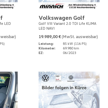
f
Volkswagen Golf
ife LED
Golf VIII Variant 2.0 TDI Life KLIMA
LED NAVI
weisbar)
19.989,00 €
(MwSt. ausweisbar)
PS)
Leistung:
85 kW (116 PS)
Kilometer:
69.980 km
EZ:
06/2023