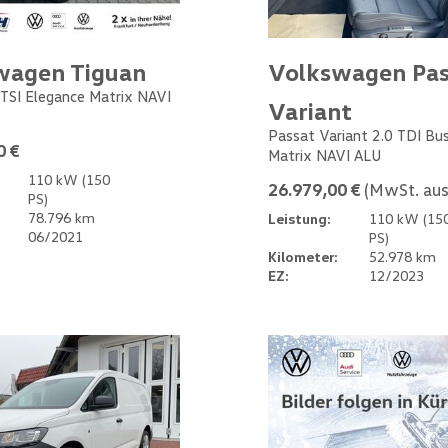
wagen Tiguan
Volkswagen Pas
 TSI Elegance Matrix NAVI
Variant
Passat Variant 2.0 TDI Bu
0 €
Matrix NAVI ALU
110 kW (150
26.979,00 €
(MwSt. aus
PS)
78.796 km
Leistung:
110 kW (15
06/2021
PS)
Kilometer:
52.978 km
EZ:
12/2023