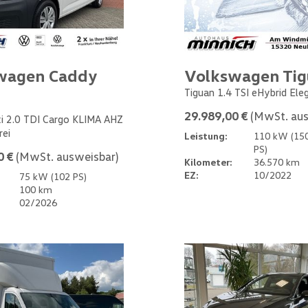
wagen Caddy
Volkswagen Ti
Tiguan 1.4 TSI eHybrid Ele
29.989,00 €
(MwSt. aus
i 2.0 TDI Cargo KLIMA AHZ
rei
Leistung:
110 kW (15
PS)
0 €
(MwSt. ausweisbar)
Kilometer:
36.570 km
EZ:
10/2022
75 kW (102 PS)
100 km
02/2026