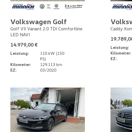
Volkswagen Golf
Volks
Golf VII Variant 2.0 TDI Comfortline
Caddy Kom
LED NAVI
19.789,0
14.979,00 €
Leistung:
Kilometer:
Leistung:
110 kW (150
EZ:
PS)
Kilometer:
129.113 km
EZ:
03/2020