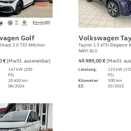
wagen Golf
Volkswagen Ta
Alltrack 2.0 TDI 4Motion
Tayron 1.5 eTSI Elegance
NAVI ALU
0 €
(MwSt. ausweisbar)
49.989,00 €
(MwSt. aus
147 kW (200
Leistung:
110 kW (15
PS)
PS)
20.450 km
Kilometer:
500 km
06/2024
EZ:
03/2025