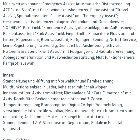
Müdigkeitserkennung; Emergency Assist; Automatische Distanzregelung
ACC "stop & go", mit Geschwindigkeitsbegrenzer; Fahrassistent "Travel
Assist", Spurhalteassistent "Lane Assist" und "Emergency Assist";
Geschwindigkeits-Begrenzeranlage in Verbindung mit Onlinedienste;
"IQ.DRIVE"-Paket inkl. "Emergency Assist", ohne anklappbare Außenspiegel;
Parklenkassistent "Park Assist" inkl. Einparkhilfe; Einparkhilfe Plus vorn und
hinten; Regensensor; Bremsassistent; Fußgängererkennung; Notruf-Service;
keine Registrierung notwendig, Dienst ist bei Auslieferung aktiviert;
Notbremsassistent "Front Assist" mit Fußgänger- und Radfahrererkennung;
Abbiegebremsfunktion und Ausweichunterstützung; Multifunktionskamera;
Fahrprofilauswahl
Innen:
Standheizung und -lüftung mit Vorwahluhr und Fernbedienung;
Multifunktionslenkrad in Leder, beheizbar, mit Schaltwippen;
Innenraumfilter: Aktiv Kombifilter; Klimaanlage "Air Care Climatronic" mit
Aktiv-Kombifilter, Bedienelementen hinten und 3-Zonen-
Temperaturregelung; Bordcomputer; Digital Cockpit Pro, mehrfarbig,
verschiedene Info-Profile wählbar; Netztrennwand; Textilfußmatten vorn
und hinten; Dachhimmel; Make-up-Spiegel beleuchtet in den
Sonnenblenden; 12-V-Steckdose im Gepäckraum; Pedale in Edelstahl
gebürstet