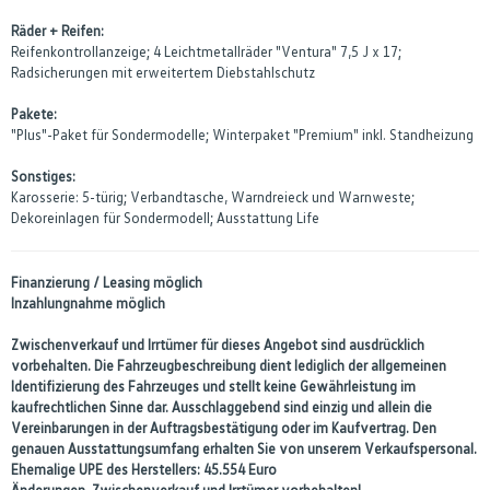
Räder + Reifen:
Reifenkontrollanzeige; 4 Leichtmetallräder "Ventura" 7,5 J x 17;
Radsicherungen mit erweitertem Diebstahlschutz
Pakete:
"Plus"-Paket für Sondermodelle; Winterpaket "Premium" inkl. Standheizung
Sonstiges:
Karosserie: 5-türig; Verbandtasche, Warndreieck und Warnweste;
Dekoreinlagen für Sondermodell; Ausstattung Life
Finanzierung / Leasing möglich
Inzahlungnahme möglich
Zwischenverkauf und Irrtümer für dieses Angebot sind ausdrücklich
vorbehalten. Die Fahrzeugbeschreibung dient lediglich der allgemeinen
Identifizierung des Fahrzeuges und stellt keine Gewährleistung im
kaufrechtlichen Sinne dar. Ausschlaggebend sind einzig und allein die
Vereinbarungen in der Auftragsbestätigung oder im Kaufvertrag. Den
genauen Ausstattungsumfang erhalten Sie von unserem Verkaufspersonal.
Ehemalige UPE des Herstellers: 45.554 Euro
Änderungen, Zwischenverkauf und Irrtümer vorbehalten!