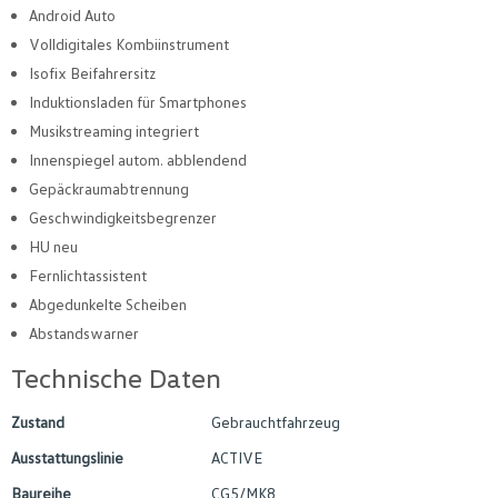
Android Auto
Volldigitales Kombiinstrument
Isofix Beifahrersitz
Induktionsladen für Smartphones
Musikstreaming integriert
Innenspiegel autom. abblendend
Gepäckraumabtrennung
Geschwindigkeitsbegrenzer
HU neu
Fernlichtassistent
Abgedunkelte Scheiben
Abstandswarner
Technische Daten
Zustand
Gebrauchtfahrzeug
Ausstattungslinie
ACTIVE
Baureihe
CG5/MK8