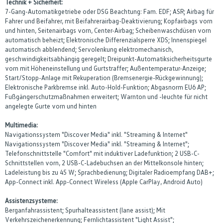
Technik + Sicherheit:
7-Gang-Automatikgetriebe oder DSG Beachtung: Fam. EDF; ASR; Airbag für
Fahrer und Beifahrer, mit Beifahrerairbag-Deaktivierung; Kopfairbags vorn
und hinten, Seitenairbags vorn, Center-Airbag; Scheibenwaschdüsen vorn
automatisch beheizt; Elektronische Differenzialsperre XDS; Innenspiegel
automatisch abblendend; Servolenkung elektromechanisch,
geschwindigkeitsabhängig geregelt; Dreipunkt-Automatiksicherheitsgurte
vorn mit Höheneinstellung und Gurtstraffer; Außentemperatur-Anzeige;
Start/Stopp-Anlage mit Rekuperation (Bremsenergie-Rückgewinnung);
Elektronische Parkbremse inkl. Auto-Hold-Funktion; Abgasnorm EU6 AP;
Fußgängerschutzmaßnahmen erweitert; Warnton und -leuchte für nicht
angelegte Gurte vorn und hinten
Multimedia:
Navigationssystem "Discover Media" inkl. "Streaming & Internet"
Navigationssystem "Discover Media" inkl. "Streaming & Internet";
Telefonschnittstelle "Comfort" mit induktiver Ladefunktion; 2 USB-C-
Schnittstellen vorn, 2 USB-C-Ladebuchsen an der Mittelkonsole hinten;
Ladeleistung bis zu 45 W; Sprachbedienung; Digitaler Radioempfang DAB+;
App-Connect inkl. App-Connect Wireless (Apple CarPlay, Android Auto)
Assistenzsysteme:
Berganfahrassistent; Spurhalteassistent (lane assist); Mit
Verkehrszeichenerkennung; Fernlichtassistent "Light Assist";