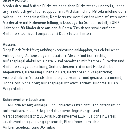
Sitze + Polster:
Vordersitze und äußere Rücksitze beheizbar; Rücksitzbank ungeteilt, Lehne
asymmetrisch geteilt umklappbar, mit Mittelarmlehne; Mittelarmlehne vorn
höhen- und längseinstellbar; Komfortsitze vorn; Lendenwirbelstützen vorn;
Vordersitze mit Höheneinstellung; Sitzbezüge für Sondermodell; ISOFIX-
Halteösen für Kindersitze auf den äußeren Rücksitzen sowie auf dem
Beifahrersitz, i-Size-kompatibel; 3 Kopfstützen hinten
Aussen:
Deep Black Perleffekt; Anhängevorrichtung anklappbar, mit elektrischer
Entriegelung; Außenspiegel mit autom. Absenkfunktion, rechts;
Außenspiegel elektrisch einstell- und beheizbar, mit Memory-Funktion und
Beifahrerspiegelabsenkung; Seitenscheiben hinten und Heckscheibe
abgedunkelt; Dachreling silber eloxiert; Heckspoiler in Wagenfarbe;
Frontscheibe in Verbundsicherheitsglas, wärme- und geräuschdämmend;
Doppelton-Signalhorn; Außenspiegel schwarz lackiert; Türgriffe außen
Wagenfarbe
Scheinwerfer + Leuchten:
LED-Rückleuchten; Abbiege- und Schlechtwetterlicht; Fahrlichtschaltung
automatisch, mit LED-Tagfahrlicht sowie Begrüßungs- und
Verabschiedungslicht; LED-Plus-Scheinwerfer LED-Plus-Scheinwerfer;
Leuchtweitenregulierung dynamisch; Blendfreies Fernlicht;
Ambientebeleuchtung 30-farbig