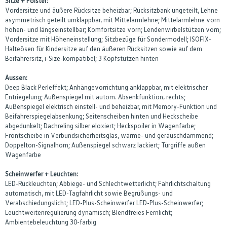
Sitze + Polster:
Vordersitze und äußere Rücksitze beheizbar; Rücksitzbank ungeteilt, Lehne
asymmetrisch geteilt umklappbar, mit Mittelarmlehne; Mittelarmlehne vorn
höhen- und längseinstellbar; Komfortsitze vorn; Lendenwirbelstützen vorn;
Vordersitze mit Höheneinstellung; Sitzbezüge für Sondermodell; ISOFIX-
Halteösen für Kindersitze auf den äußeren Rücksitzen sowie auf dem
Beifahrersitz, i-Size-kompatibel; 3 Kopfstützen hinten
Aussen:
Deep Black Perleffekt; Anhängevorrichtung anklappbar, mit elektrischer
Entriegelung; Außenspiegel mit autom. Absenkfunktion, rechts;
Außenspiegel elektrisch einstell- und beheizbar, mit Memory-Funktion und
Beifahrerspiegelabsenkung; Seitenscheiben hinten und Heckscheibe
abgedunkelt; Dachreling silber eloxiert; Heckspoiler in Wagenfarbe;
Frontscheibe in Verbundsicherheitsglas, wärme- und geräuschdämmend;
Doppelton-Signalhorn; Außenspiegel schwarz lackiert; Türgriffe außen
Wagenfarbe
Scheinwerfer + Leuchten:
LED-Rückleuchten; Abbiege- und Schlechtwetterlicht; Fahrlichtschaltung
automatisch, mit LED-Tagfahrlicht sowie Begrüßungs- und
Verabschiedungslicht; LED-Plus-Scheinwerfer LED-Plus-Scheinwerfer;
Leuchtweitenregulierung dynamisch; Blendfreies Fernlicht;
Ambientebeleuchtung 30-farbig