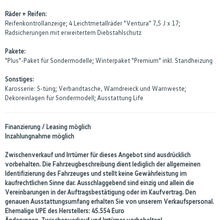
Räder + Reifen:
Reifenkontrollanzeige; 4 Leichtmetallräder "Ventura" 7,5 J x 17;
Radsicherungen mit erweitertem Diebstahlschutz
Pakete:
"Plus"-Paket für Sondermodelle; Winterpaket "Premium" inkl. Standheizung
Sonstiges:
Karosserie: 5-türig; Verbandtasche, Warndreieck und Warnweste;
Dekoreinlagen für Sondermodell; Ausstattung Life
Finanzierung / Leasing möglich
Inzahlungnahme möglich
Zwischenverkauf und Irrtümer für dieses Angebot sind ausdrücklich
vorbehalten. Die Fahrzeugbeschreibung dient lediglich der allgemeinen
Identifizierung des Fahrzeuges und stellt keine Gewährleistung im
kaufrechtlichen Sinne dar. Ausschlaggebend sind einzig und allein die
Vereinbarungen in der Auftragsbestätigung oder im Kaufvertrag. Den
genauen Ausstattungsumfang erhalten Sie von unserem Verkaufspersonal.
Ehemalige UPE des Herstellers: 45.554 Euro
Änderungen, Zwischenverkauf und Irrtümer vorbehalten!