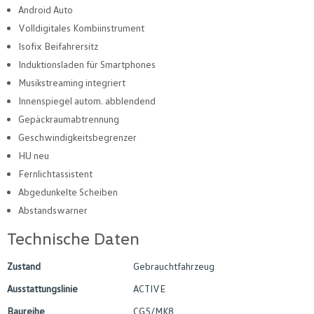
Android Auto
Volldigitales Kombiinstrument
Isofix Beifahrersitz
Induktionsladen für Smartphones
Musikstreaming integriert
Innenspiegel autom. abblendend
Gepäckraumabtrennung
Geschwindigkeitsbegrenzer
HU neu
Fernlichtassistent
Abgedunkelte Scheiben
Abstandswarner
Technische Daten
Zustand
Gebrauchtfahrzeug
Ausstattungslinie
ACTIVE
Baureihe
CG5/MK8