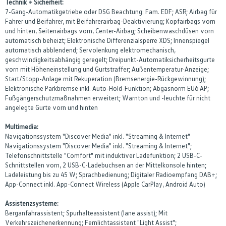
Technik + Sicherheit:
7-Gang-Automatikgetriebe oder DSG Beachtung: Fam. EDF; ASR; Airbag für
Fahrer und Beifahrer, mit Beifahrerairbag-Deaktivierung; Kopfairbags vorn
und hinten, Seitenairbags vorn, Center-Airbag; Scheibenwaschdüsen vorn
automatisch beheizt; Elektronische Differenzialsperre XDS; Innenspiegel
automatisch abblendend; Servolenkung elektromechanisch,
geschwindigkeitsabhängig geregelt; Dreipunkt-Automatiksicherheitsgurte
vorn mit Höheneinstellung und Gurtstraffer; Außentemperatur-Anzeige;
Start/Stopp-Anlage mit Rekuperation (Bremsenergie-Rückgewinnung);
Elektronische Parkbremse inkl. Auto-Hold-Funktion; Abgasnorm EU6 AP;
Fußgängerschutzmaßnahmen erweitert; Warnton und -leuchte für nicht
angelegte Gurte vorn und hinten
Multimedia:
Navigationssystem "Discover Media" inkl. "Streaming & Internet"
Navigationssystem "Discover Media" inkl. "Streaming & Internet";
Telefonschnittstelle "Comfort" mit induktiver Ladefunktion; 2 USB-C-
Schnittstellen vorn, 2 USB-C-Ladebuchsen an der Mittelkonsole hinten;
Ladeleistung bis zu 45 W; Sprachbedienung; Digitaler Radioempfang DAB+;
App-Connect inkl. App-Connect Wireless (Apple CarPlay, Android Auto)
Assistenzsysteme:
Berganfahrassistent; Spurhalteassistent (lane assist); Mit
Verkehrszeichenerkennung; Fernlichtassistent "Light Assist";