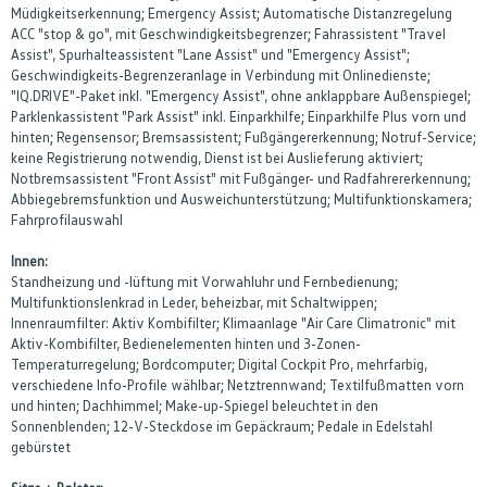
Müdigkeitserkennung; Emergency Assist; Automatische Distanzregelung
ACC "stop & go", mit Geschwindigkeitsbegrenzer; Fahrassistent "Travel
Assist", Spurhalteassistent "Lane Assist" und "Emergency Assist";
Geschwindigkeits-Begrenzeranlage in Verbindung mit Onlinedienste;
"IQ.DRIVE"-Paket inkl. "Emergency Assist", ohne anklappbare Außenspiegel;
Parklenkassistent "Park Assist" inkl. Einparkhilfe; Einparkhilfe Plus vorn und
hinten; Regensensor; Bremsassistent; Fußgängererkennung; Notruf-Service;
keine Registrierung notwendig, Dienst ist bei Auslieferung aktiviert;
Notbremsassistent "Front Assist" mit Fußgänger- und Radfahrererkennung;
Abbiegebremsfunktion und Ausweichunterstützung; Multifunktionskamera;
Fahrprofilauswahl
Innen:
Standheizung und -lüftung mit Vorwahluhr und Fernbedienung;
Multifunktionslenkrad in Leder, beheizbar, mit Schaltwippen;
Innenraumfilter: Aktiv Kombifilter; Klimaanlage "Air Care Climatronic" mit
Aktiv-Kombifilter, Bedienelementen hinten und 3-Zonen-
Temperaturregelung; Bordcomputer; Digital Cockpit Pro, mehrfarbig,
verschiedene Info-Profile wählbar; Netztrennwand; Textilfußmatten vorn
und hinten; Dachhimmel; Make-up-Spiegel beleuchtet in den
Sonnenblenden; 12-V-Steckdose im Gepäckraum; Pedale in Edelstahl
gebürstet