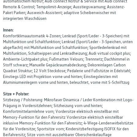
automatischem Notruf; Audi connect Notruf & Service mit Audi connect
Remote & Control; Tempolimit-Anzeige; Ausstiegswarnung; Assistenz-
Paket Parken; Ausweich-Assistent; adaptive Scheibenwischer mit
integrierten Waschdüsen
Innen:
Komfortklimaautomatik 4-Zonen; Lenkrad (Sport/Leder - 3-Speichen) mit
Multifunktion und Schaltfunktion; Lenkrad (Sport/Leder - 3-Speichen, unten
abgeflacht) mit Multifunktion und Schaltfunktion; Sportlederlenkrad mit
Multifunktion, Schaltwippen und Lenkradheizung; Audi virtual cockpit plus;
Ambiente-Lichtpaket plus; Fußmatten Velours; Trennnetz; Dachhimmel in
Stoff schwarz; Manuelle Gepäckraumabdeckung; Dekoreinlagen Carbon
Quadrat Struktur; 12 Volt Steckdose; Pedalerie und Fußstütze in Edelstahl;
Einstiegs LED mit Projektion vorne und hinten; Einstiegsleisten mit
Aluminiumeinlegern vorne und hinten, beleuchtet, vorne mit S-Schriftzug
Sitze + Polster:
Sitzbezug / Polsterung: Mikrofaser Dinamica / Leder Kombination mit Logo-
Prägung in Vordersitzlehnen; Sitzheizung vorn und hinten;
Komfortmittelarmlehne vorn; Vordersitze elektrisch einstellbar mit
Memory-Funktion für den Fahrersitz Vordersitze elektrisch einstellbar
inklusive Memory-Funktion für den Fahrersitz; 4-Wege-Lendenwirbelstütze
für die Vordersitze; Sportsitze vorn; Kindersitzbefestigung ISOFIX für den
Beifahrersitz; Sitze vorn mit ausziehbarer Oberschenkelauflage