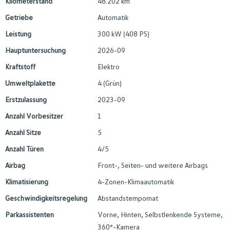
Kilometerstand
48.202 km
Getriebe
Automatik
Leistung
300 kW (408 PS)
Hauptuntersuchung
2026-09
Kraftstoff
Elektro
Umweltplakette
4 (Grün)
Erstzulassung
2023-09
Anzahl Vorbesitzer
1
Anzahl Sitze
5
Anzahl Türen
4/5
Airbag
Front-, Seiten- und weitere Airbags
Klimatisierung
4-Zonen-Klimaautomatik
Geschwindigkeitsregelung
Abstandstempomat
Parkassistenten
Vorne, Hinten, Selbstlenkende Systeme,
360°-Kamera