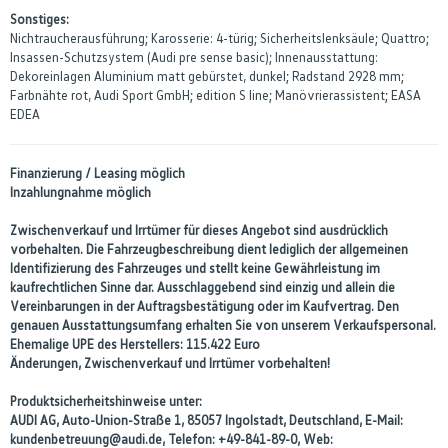
Sonstiges:
Nichtraucherausführung; Karosserie: 4-türig; Sicherheitslenksäule; Quattro;
Insassen-Schutzsystem (Audi pre sense basic); Innenausstattung:
Dekoreinlagen Aluminium matt gebürstet, dunkel; Radstand 2928 mm;
Farbnähte rot, Audi Sport GmbH; edition S line; Manövrierassistent; EASA
EDEA
Finanzierung / Leasing möglich
Inzahlungnahme möglich
Zwischenverkauf und Irrtümer für dieses Angebot sind ausdrücklich
vorbehalten. Die Fahrzeugbeschreibung dient lediglich der allgemeinen
Identifizierung des Fahrzeuges und stellt keine Gewährleistung im
kaufrechtlichen Sinne dar. Ausschlaggebend sind einzig und allein die
Vereinbarungen in der Auftragsbestätigung oder im Kaufvertrag. Den
genauen Ausstattungsumfang erhalten Sie von unserem Verkaufspersonal.
Ehemalige UPE des Herstellers: 115.422 Euro
Änderungen, Zwischenverkauf und Irrtümer vorbehalten!
Produktsicherheitshinweise unter:
AUDI AG, Auto-Union-Straße 1, 85057 Ingolstadt, Deutschland, E-Mail:
kundenbetreuung@audi.de, Telefon: +49-841-89-0, Web: