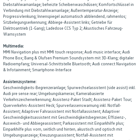
Diebstahlwarnanlage; beheizte Scheibenwaschdüsen; Komfortschlüssel in
Verbindung mit Diebstahlwarnanlage; Außentemperatur-Anzeige;
Progressivlenkung; Innenspiegel automatisch abblendend, rahmenlos;
Sitzbelegungserkennung; Abbiege-Assistent links; Getriebe für
Elektroantrieb (1-Gang); Ladedose CCS Typ 2; Akustisches Fahrzeug-
Warnsystem
Multimedia:
MMI Navigation plus mit MMI touch response; Audi music interface; Audi
Phone Box; Bang & Olufsen Premium Soundsystem mit 3D-Klang; digitaler
Radioempfang; Universal-Schnittstelle Bluetooth; Audi connect Navigation
& Infotainment; Smartphone-Interface
Assistenzsysteme:
Geschwindigkeits-Begrenzeranlage; Spurwechselassistent (side assist) inkl.
Audi pre sense rear; Umgebungskameras; Kamerabasierte
Verkehrszeichenerkennung; Assistenz-Paket Stadt; Assistenz-Paket Tour;
Querverkehrs-Assistent Heck; Spurverlassenswarnung inkl. Notfall-
Assistent; Adaptiver Fahrassistent mit Notfallassistent; Adaptiver
Geschwindigkeitsassistent mit Geschwindigkeitsbegrenzer, Effizienz-,
Ausweich- und Abbiegeassistent; Parkassistent mit Einparkhilfe plus;
Einparkhilfe plus vorn, seitlich und hinten, akustisch und optisch mit
Umgebungsanzeige; Kreuzungsassistent; Notfall-Assistent mit