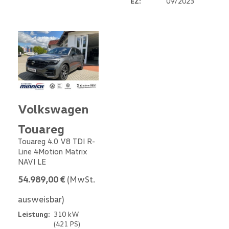
EZ:
09/2023
Volkswagen
Touareg
Touareg 4.0 V8 TDI R-
Line 4Motion Matrix
NAVI LE
54.989,00 €
(MwSt.
ausweisbar)
Leistung:
310 kW
(421 PS)