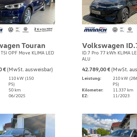
wagen Touran
Volkswagen ID.
5 TSI OPF Move KLIMA LED
ID.7 Pro 77 kWh KLIMA L
ALU
0 €
(MwSt. ausweisbar)
42.789,00 €
(MwSt. aus
110 kW (150
Leistung:
210 kW (28
PS)
PS)
50 km
Kilometer:
11.337 km
06/2025
EZ:
11/2023