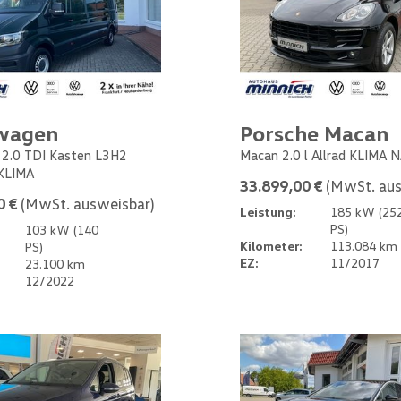
wagen
Porsche Macan
 2.0 TDI Kasten L3H2
Macan 2.0 l Allrad KLIMA 
KLIMA
33.899,00 €
(MwSt. aus
0 €
(MwSt. ausweisbar)
Leistung:
185 kW (25
PS)
103 kW (140
Kilometer:
113.084 km
PS)
EZ:
11/2017
23.100 km
12/2022