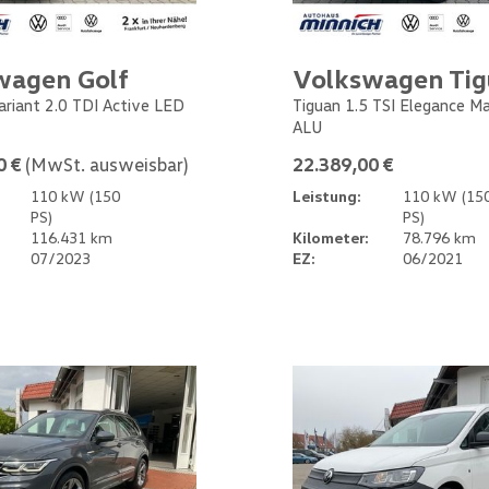
wagen Golf
Volkswagen Ti
Variant 2.0 TDI Active LED
Tiguan 1.5 TSI Elegance M
ALU
0 €
(MwSt. ausweisbar)
22.389,00 €
110 kW (150
Leistung:
110 kW (15
PS)
PS)
116.431 km
Kilometer:
78.796 km
07/2023
EZ:
06/2021