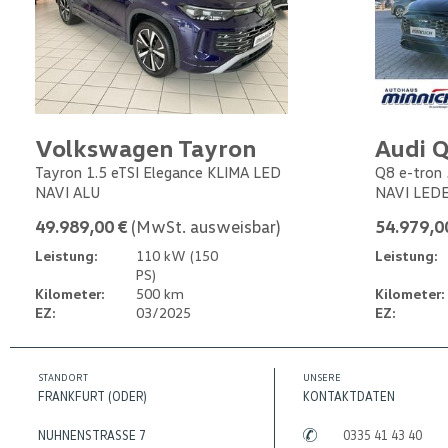
Volkswagen Tayron
Audi Q
Tayron 1.5 eTSI Elegance KLIMA LED
Q8 e-tron 
NAVI ALU
NAVI LED
49.989,00 €
(MwSt. ausweisbar)
54.979,0
Leistung:
110 kW (150
Leistung:
PS)
Kilometer:
500 km
Kilometer:
EZ:
03/2025
EZ:
STANDORT
UNSERE
FRANKFURT (ODER)
KONTAKTDATEN
NUHNENSTRASSE 7
0335 41 43 40