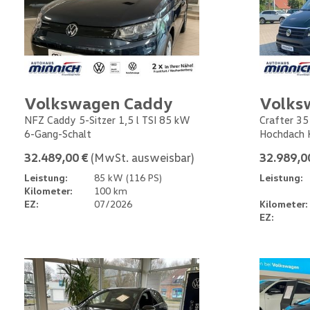
Volkswagen Caddy
Volks
NFZ Caddy 5-Sitzer 1,5 l TSI 85 kW
Crafter 35
6-Gang-Schalt
Hochdach 
32.489,00 €
(MwSt. ausweisbar)
32.989,0
Leistung:
85 kW (116 PS)
Leistung:
Kilometer:
100 km
EZ:
07/2026
Kilometer:
EZ: