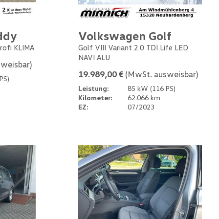
ddy
Volkswagen Golf
rofi KLIMA
Golf VIII Variant 2.0 TDI Life LED
NAVI ALU
weisbar)
19.989,00 €
(MwSt. ausweisbar)
PS)
Leistung:
85 kW (116 PS)
Kilometer:
62.066 km
EZ:
07/2023