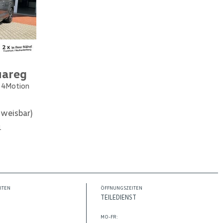
uareg
e 4Motion
weisbar)
1
ITEN
ÖFFNUNGSZEITEN
TEILEDIENST
MO-FR: