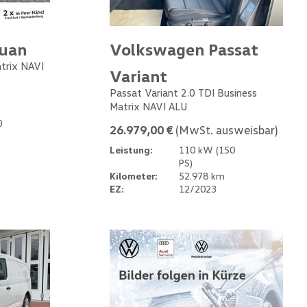
guan
Volkswagen Passat
atrix NAVI
Variant
Passat Variant 2.0 TDI Business
Matrix NAVI ALU
0
26.979,00 €
(MwSt. ausweisbar)
Leistung:
110 kW (150
PS)
Kilometer:
52.978 km
EZ:
12/2023