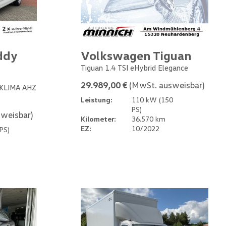
ddy
Volkswagen Tiguan
Tiguan 1.4 TSI eHybrid Elegance
29.989,00 €
(MwSt. ausweisbar)
 KLIMA AHZ
Leistung:
110 kW (150
PS)
weisbar)
Kilometer:
36.570 km
EZ:
10/2022
PS)