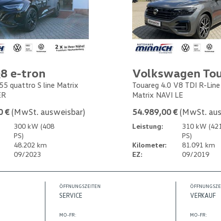
8 e-tron
Volkswagen To
55 quattro S line Matrix
Touareg 4.0 V8 TDI R-Lin
ER
Matrix NAVI LE
0 €
(MwSt. ausweisbar)
54.989,00 €
(MwSt. aus
300 kW (408
Leistung:
310 kW (42
PS)
PS)
48.202 km
Kilometer:
81.091 km
09/2023
EZ:
09/2019
ÖFFNUNGSZEITEN
ÖFFNUNGSZE
SERVICE
VERKAUF
MO-FR:
MO-FR: