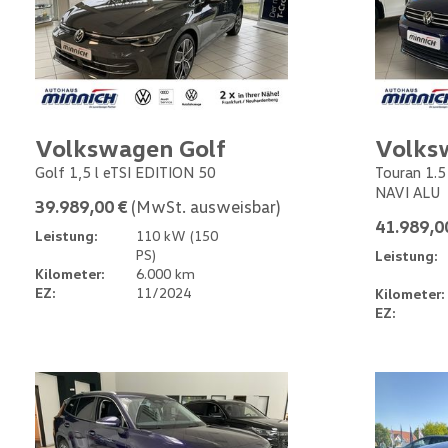
Volkswagen Golf
Volks
Golf 1,5 l eTSI EDITION 50
Touran 1.
NAVI ALU
39.989,00 €
(MwSt. ausweisbar)
41.989,0
Leistung:
110 kW (150
PS)
Leistung:
Kilometer:
6.000 km
EZ:
11/2024
Kilometer:
EZ: