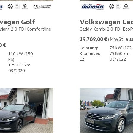
wagen Golf
Volkswagen Ca
ariant 2.0 TDI Comfortline
Caddy Kombi 2.0 TDI EcoP
19.789,00 €
(MwSt. aus
0 €
Leistung:
75 kW (102 
Kilometer:
79.850 km
110 kW (150
EZ:
01/2022
PS)
129.113 km
03/2020