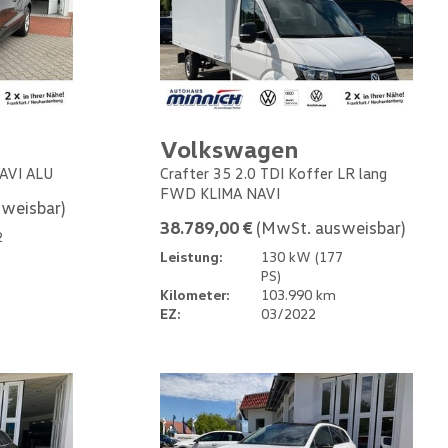
Volkswagen
NAVI ALU
Crafter 35 2.0 TDI Koffer LR lang
FWD KLIMA NAVI
weisbar)
38.789,00 €
(MwSt. ausweisbar)
2
Leistung:
130 kW (177
PS)
Kilometer:
103.990 km
EZ:
03/2022