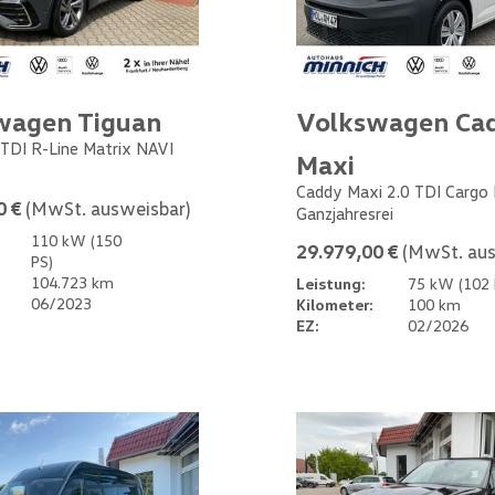
wagen Tiguan
Volkswagen Ca
 TDI R-Line Matrix NAVI
Maxi
Caddy Maxi 2.0 TDI Cargo
0 €
(MwSt. ausweisbar)
Ganzjahresrei
110 kW (150
29.979,00 €
(MwSt. aus
PS)
104.723 km
Leistung:
75 kW (102 
06/2023
Kilometer:
100 km
EZ:
02/2026