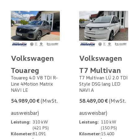
Volkswagen
Volkswagen
Touareg
T7 Multivan
Touareg 4.0 V8 TDI R-
T7 Multivan LÜ 2.0 TDI
Line 4Motion Matrix
Style DSG lang LED
NAVI LE
NAVI A
54.989,00 €
(MwSt.
58.489,00 €
(MwSt.
ausweisbar)
ausweisbar)
Leistung:
310 kW
Leistung:
110 kW
(421 PS)
(150 PS)
Kilometer:
81.091
Kilometer:
15.400