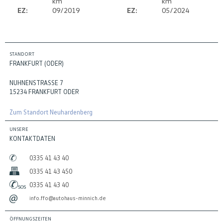
km
km
EZ:
09/2019
EZ:
05/2024
STANDORT
FRANKFURT (ODER)
NUHNENSTRASSE 7
15234 FRANKFURT ODER
Zum Standort Neuhardenberg
UNSERE
KONTAKTDATEN
0335 41 43 40
0335 41 43 450
0335 41 43 40
info.ffo@autohaus-minnich.de
ÖFFNUNGSZEITEN