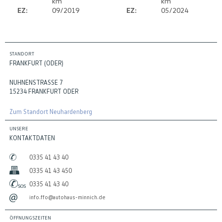
km
km
EZ:
09/2019
EZ:
05/2024
STANDORT
FRANKFURT (ODER)
NUHNENSTRASSE 7
15234 FRANKFURT ODER
Zum Standort Neuhardenberg
UNSERE
KONTAKTDATEN
0335 41 43 40
0335 41 43 450
0335 41 43 40
info.ffo@autohaus-minnich.de
ÖFFNUNGSZEITEN