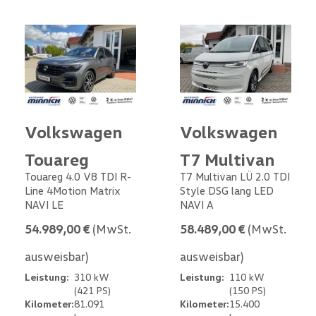
Volkswagen
Volkswagen
Touareg
T7 Multivan
Touareg 4.0 V8 TDI R-
T7 Multivan LÜ 2.0 TDI
Line 4Motion Matrix
Style DSG lang LED
NAVI LE
NAVI A
54.989,00 €
(MwSt.
58.489,00 €
(MwSt.
ausweisbar)
ausweisbar)
Leistung:
310 kW
Leistung:
110 kW
(421 PS)
(150 PS)
Kilometer:
81.091
Kilometer:
15.400