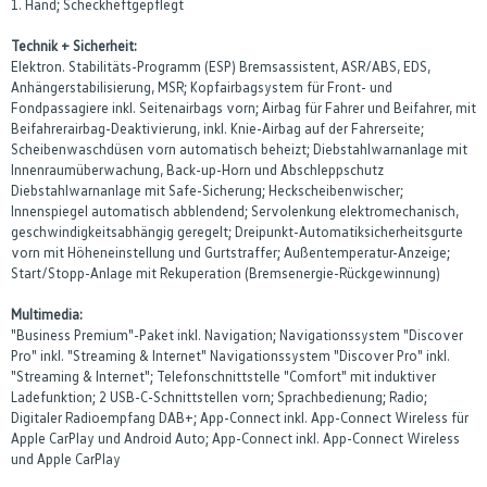
1. Hand; Scheckheftgepflegt
Technik + Sicherheit:
Elektron. Stabilitäts-Programm (ESP) Bremsassistent, ASR/ABS, EDS,
Anhängerstabilisierung, MSR; Kopfairbagsystem für Front- und
Fondpassagiere inkl. Seitenairbags vorn; Airbag für Fahrer und Beifahrer, mit
Beifahrerairbag-Deaktivierung, inkl. Knie-Airbag auf der Fahrerseite;
Scheibenwaschdüsen vorn automatisch beheizt; Diebstahlwarnanlage mit
Innenraumüberwachung, Back-up-Horn und Abschleppschutz
Diebstahlwarnanlage mit Safe-Sicherung; Heckscheibenwischer;
Innenspiegel automatisch abblendend; Servolenkung elektromechanisch,
geschwindigkeitsabhängig geregelt; Dreipunkt-Automatiksicherheitsgurte
vorn mit Höheneinstellung und Gurtstraffer; Außentemperatur-Anzeige;
Start/Stopp-Anlage mit Rekuperation (Bremsenergie-Rückgewinnung)
Multimedia:
"Business Premium"-Paket inkl. Navigation; Navigationssystem "Discover
Pro" inkl. "Streaming & Internet" Navigationssystem "Discover Pro" inkl.
"Streaming & Internet"; Telefonschnittstelle "Comfort" mit induktiver
Ladefunktion; 2 USB-C-Schnittstellen vorn; Sprachbedienung; Radio;
Digitaler Radioempfang DAB+; App-Connect inkl. App-Connect Wireless für
Apple CarPlay und Android Auto; App-Connect inkl. App-Connect Wireless
und Apple CarPlay