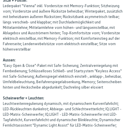
Sitze + Polster:
Lederpaket "Vienna" inkl. Vordersitze mit Memory-Funktion; Sitzheizung
vorn; Vordersitze und äußere Rücksitze beheizbar; Winterpaket, zusätzlich
mit beheizbaren äußeren Rücksitzen; Rücksitzbank asymmetrisch teilbar;
längs verschieb- und klappbar; mit Durchlademöglichkeit und
Mittelarmlehne; Mittelarmlehne vorn höhen- und längseinstellbar, mit
Ablagebox und Ausströmern hinten; Top-Komfortsitze vorn; Vordersitze
elektrisch einstellbar, mit Memory-Funktion; mit Komforteinstieg auf der
Fahrerseite; Lendenwirbelstütze vorn elektrisch einstellbar; Sitze vorn
höhenverstellbar
Aussen:
"Easy Open & Close"-Paket mit Safe-Sicherung; Zentralverriegelung mit
Fernbedienung; Schlüsselloses Schließ- und Startsystem "Keyless Access"
mit Safe-Sicherung; Außenspiegel elektrisch einstell-, anklapp-, beheizbar,
Umfeldbeleuchtung, Beifahrerspiegelabsenkung, Memory; Seitenscheiben
hinten und Heckscheibe abgedunkelt; Dachreling silber eloxiert
Scheinwerfer + Leuchten:
Leuchtweitenregulierung dynamisch, mit dynamischem Kurvenfahrlicht;
LED-Rückleuchten dunkelrot; Abbiege- und Schlechtwetterlicht; IQ.LIGHT -
LED-Matrix-Scheinwerfer; IQ.LIGHT - LED-Matrix-Scheinwerfer mit LED-
Tagfahrlicht, Kurvenfahrlicht und dynamischer Blinkleuchte; Dynamischer
Fernlichtassistent "Dynamic Light Assist" für LED-Matrix-Scheinwerfer;