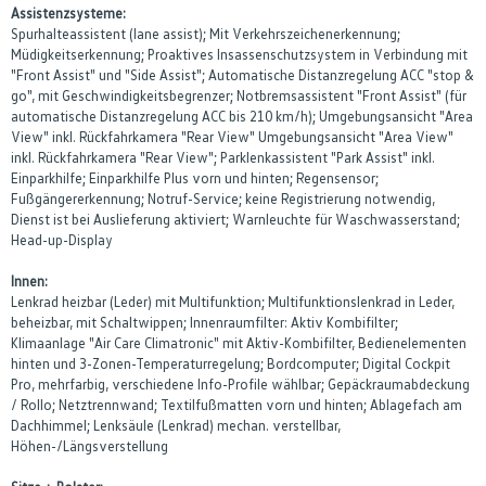
Assistenzsysteme:
Spurhalteassistent (lane assist); Mit Verkehrszeichenerkennung;
Müdigkeitserkennung; Proaktives Insassenschutzsystem in Verbindung mit
"Front Assist" und "Side Assist"; Automatische Distanzregelung ACC "stop &
go", mit Geschwindigkeitsbegrenzer; Notbremsassistent "Front Assist" (für
automatische Distanzregelung ACC bis 210 km/h); Umgebungsansicht "Area
View" inkl. Rückfahrkamera "Rear View" Umgebungsansicht "Area View"
inkl. Rückfahrkamera "Rear View"; Parklenkassistent "Park Assist" inkl.
Einparkhilfe; Einparkhilfe Plus vorn und hinten; Regensensor;
Fußgängererkennung; Notruf-Service; keine Registrierung notwendig,
Dienst ist bei Auslieferung aktiviert; Warnleuchte für Waschwasserstand;
Head-up-Display
Innen:
Lenkrad heizbar (Leder) mit Multifunktion; Multifunktionslenkrad in Leder,
beheizbar, mit Schaltwippen; Innenraumfilter: Aktiv Kombifilter;
Klimaanlage "Air Care Climatronic" mit Aktiv-Kombifilter, Bedienelementen
hinten und 3-Zonen-Temperaturregelung; Bordcomputer; Digital Cockpit
Pro, mehrfarbig, verschiedene Info-Profile wählbar; Gepäckraumabdeckung
/ Rollo; Netztrennwand; Textilfußmatten vorn und hinten; Ablagefach am
Dachhimmel; Lenksäule (Lenkrad) mechan. verstellbar,
Höhen-/Längsverstellung