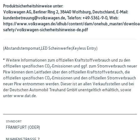
Produktsicherheitshinweise unter:
Volkswagen AG, Berliner Ring 2, 38440 Wolfsburg, Deutschland, E-Mail:
kundenbetreuung@volkswagen.de, Telefon: +49-5361-9-0, Web:
https://www.volkswagen.de/idhub/content/dam/onehub_master/downloa
safety/volkswagen-sicherheitshinweise-de.pdf
(Abstandstempomat,LED Scheinwerfer,Keyless Entry)
* Weitere Informationen zum offiziellen Kraftstoffverbrauch und zu den
offiziellen spezifischen CO₂-Emissionen und ggf. zum Stromverbrauch neuer
Pkw können dem Leitfaden über den offiziellen Kraftstoffverbrauch, die
offiziellen spezifischen CO₂-Emissionen und den offiziellen Stromverbrauch
neuer Pkw entnommen werden. Dieser ist an allen Verkaufsstellen und bei
der Deutschen Automobil Treuhand GmbH unentgeltlich erhältlich, sowie
unter www.dat.de.
STANDORT
FRANKFURT (ODER)
NUHNENSTRASSE 7