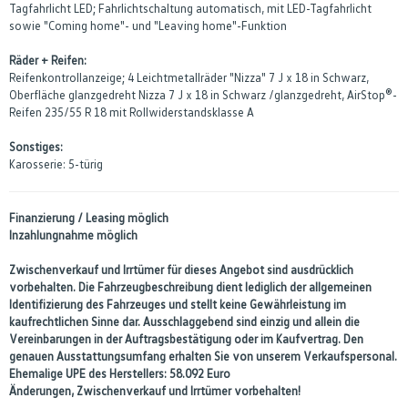
Tagfahrlicht LED; Fahrlichtschaltung automatisch, mit LED-Tagfahrlicht
sowie "Coming home"- und "Leaving home"-Funktion
Räder + Reifen:
Reifenkontrollanzeige; 4 Leichtmetallräder "Nizza" 7 J x 18 in Schwarz,
Oberfläche glanzgedreht Nizza 7 J x 18 in Schwarz /glanzgedreht, AirStop®-
Reifen 235/55 R 18 mit Rollwiderstandsklasse A
Sonstiges:
Karosserie: 5-türig
Finanzierung / Leasing möglich
Inzahlungnahme möglich
Zwischenverkauf und Irrtümer für dieses Angebot sind ausdrücklich
vorbehalten. Die Fahrzeugbeschreibung dient lediglich der allgemeinen
Identifizierung des Fahrzeuges und stellt keine Gewährleistung im
kaufrechtlichen Sinne dar. Ausschlaggebend sind einzig und allein die
Vereinbarungen in der Auftragsbestätigung oder im Kaufvertrag. Den
genauen Ausstattungsumfang erhalten Sie von unserem Verkaufspersonal.
Ehemalige UPE des Herstellers: 58.092 Euro
Änderungen, Zwischenverkauf und Irrtümer vorbehalten!