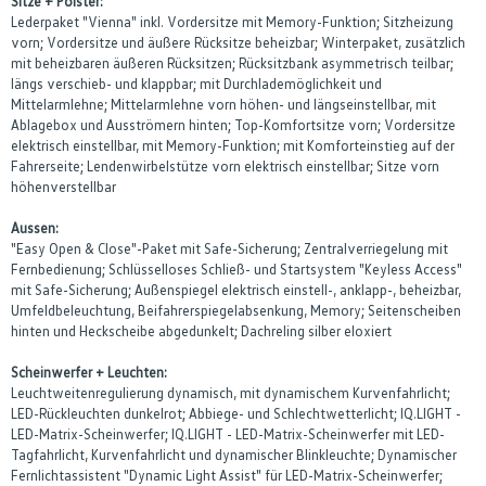
Sitze + Polster:
Lederpaket "Vienna" inkl. Vordersitze mit Memory-Funktion; Sitzheizung
vorn; Vordersitze und äußere Rücksitze beheizbar; Winterpaket, zusätzlich
mit beheizbaren äußeren Rücksitzen; Rücksitzbank asymmetrisch teilbar;
längs verschieb- und klappbar; mit Durchlademöglichkeit und
Mittelarmlehne; Mittelarmlehne vorn höhen- und längseinstellbar, mit
Ablagebox und Ausströmern hinten; Top-Komfortsitze vorn; Vordersitze
elektrisch einstellbar, mit Memory-Funktion; mit Komforteinstieg auf der
Fahrerseite; Lendenwirbelstütze vorn elektrisch einstellbar; Sitze vorn
höhenverstellbar
Aussen:
"Easy Open & Close"-Paket mit Safe-Sicherung; Zentralverriegelung mit
Fernbedienung; Schlüsselloses Schließ- und Startsystem "Keyless Access"
mit Safe-Sicherung; Außenspiegel elektrisch einstell-, anklapp-, beheizbar,
Umfeldbeleuchtung, Beifahrerspiegelabsenkung, Memory; Seitenscheiben
hinten und Heckscheibe abgedunkelt; Dachreling silber eloxiert
Scheinwerfer + Leuchten:
Leuchtweitenregulierung dynamisch, mit dynamischem Kurvenfahrlicht;
LED-Rückleuchten dunkelrot; Abbiege- und Schlechtwetterlicht; IQ.LIGHT -
LED-Matrix-Scheinwerfer; IQ.LIGHT - LED-Matrix-Scheinwerfer mit LED-
Tagfahrlicht, Kurvenfahrlicht und dynamischer Blinkleuchte; Dynamischer
Fernlichtassistent "Dynamic Light Assist" für LED-Matrix-Scheinwerfer;