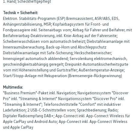
1. Hand; Scheckheftgepflegt
Technik + Sicherheit:
Elektron. Stabilitäts-Programm (ESP) Bremsassistent, ASR/ABS, EDS,
Anhängerstabilisierung, MSR; Kopfairbagsystem für Front- und
Fondpassagiere inkl. Seitenairbags vorn; Airbag für Fahrer und Beifahrer, mit
Beifahrerairbag-Deaktivierung, inkl. Knie-Airbag auf der Fahrerseite;
Scheibenwaschdüsen vorn automatisch beheizt; Diebstahlwarnanlage mit
Innenraumüberwachung, Back-up-Horn und Abschleppschutz
Diebstahlwarnanlage mit Safe-Sicherung; Heckscheibenwischer;
Innenspiegel automatisch abblendend; Servolenkung elektromechanisch,
geschwindigkeitsabhängig geregelt; Dreipunkt-Automatiksicherheitsgurte
vorn mit Höheneinstellung und Gurtstraffer; Außentemperatur-Anzeige;
Start/Stopp-Anlage mit Rekuperation (Bremsenergie-Rückgewinnung)
Multimedia:
"Business Premium"-Paket inkl. Navigation; Navigationssystem "Discover
Pro" inkl. "Streaming & Internet" Navigationssystem "Discover Pro" inkl.
"Streaming & Internet"; Telefonschnittstelle "Comfort" mit induktiver
Ladefunktion; 2 USB-C-Schnittstellen vorn; Sprachbedienung; Radio;
Digitaler Radioempfang DAB+; App-Connect inkl. App-Connect Wireless für
Apple CarPlay und Android Auto; App-Connect inkl. App-Connect Wireless
und Apple CarPlay