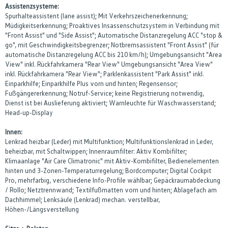
Assistenzsysteme:
Spurhalteassistent (lane assist); Mit Verkehrszeichenerkennung;
Müdigkeitserkennung; Proaktives Insassenschutzsystem in Verbindung mit
"Front Assist" und "Side Assist"; Automatische Distanzregelung ACC "stop &
go", mit Geschwindigkeitsbegrenzer; Notbremsassistent "Front Assist" (für
automatische Distanzregelung ACC bis 210 km/h); Umgebungsansicht "Area
View" inkl. Rückfahrkamera "Rear View" Umgebungsansicht "Area View"
inkl. Rückfahrkamera "Rear View"; Parklenkassistent "Park Assist" inkl.
Einparkhilfe; Einparkhilfe Plus vorn und hinten; Regensensor;
Fußgängererkennung; Notruf-Service; keine Registrierung notwendig,
Dienst ist bei Auslieferung aktiviert; Warnleuchte für Waschwasserstand;
Head-up-Display
Innen:
Lenkrad heizbar (Leder) mit Multifunktion; Multifunktionslenkrad in Leder,
beheizbar, mit Schaltwippen; Innenraumfilter: Aktiv Kombifilter;
Klimaanlage "Air Care Climatronic" mit Aktiv-Kombifilter, Bedienelementen
hinten und 3-Zonen-Temperaturregelung; Bordcomputer; Digital Cockpit
Pro, mehrfarbig, verschiedene Info-Profile wählbar; Gepäckraumabdeckung
/ Rollo; Netztrennwand; Textilfußmatten vorn und hinten; Ablagefach am
Dachhimmel; Lenksäule (Lenkrad) mechan. verstellbar,
Höhen-/Längsverstellung