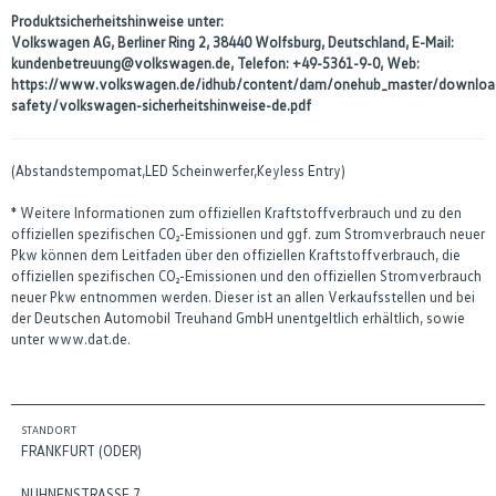
Produktsicherheitshinweise unter:
Volkswagen AG, Berliner Ring 2, 38440 Wolfsburg, Deutschland, E-Mail:
kundenbetreuung@volkswagen.de, Telefon: +49-5361-9-0, Web:
https://www.volkswagen.de/idhub/content/dam/onehub_master/downloa
safety/volkswagen-sicherheitshinweise-de.pdf
(Abstandstempomat,LED Scheinwerfer,Keyless Entry)
* Weitere Informationen zum offiziellen Kraftstoffverbrauch und zu den
offiziellen spezifischen CO₂-Emissionen und ggf. zum Stromverbrauch neuer
Pkw können dem Leitfaden über den offiziellen Kraftstoffverbrauch, die
offiziellen spezifischen CO₂-Emissionen und den offiziellen Stromverbrauch
neuer Pkw entnommen werden. Dieser ist an allen Verkaufsstellen und bei
der Deutschen Automobil Treuhand GmbH unentgeltlich erhältlich, sowie
unter www.dat.de.
STANDORT
FRANKFURT (ODER)
NUHNENSTRASSE 7