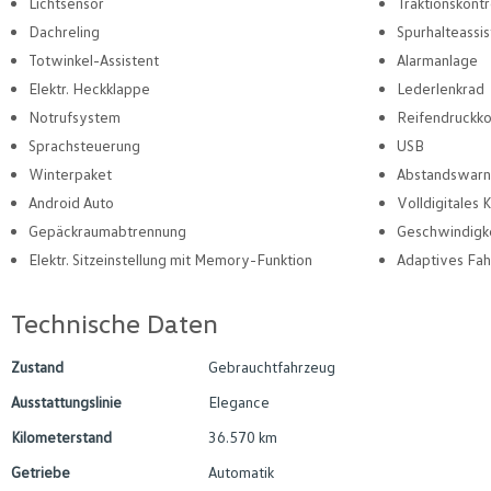
Lichtsensor
Traktionskontr
Dachreling
Spurhalteassis
Totwinkel-Assistent
Alarmanlage
Elektr. Heckklappe
Lederlenkrad
Notrufsystem
Reifendruckko
Sprachsteuerung
USB
Winterpaket
Abstandswarn
Android Auto
Volldigitales
Gepäckraumabtrennung
Geschwindigk
Elektr. Sitzeinstellung mit Memory-Funktion
Adaptives Fa
Technische Daten
Zustand
Gebrauchtfahrzeug
Ausstattungslinie
Elegance
Kilometerstand
36.570 km
Getriebe
Automatik