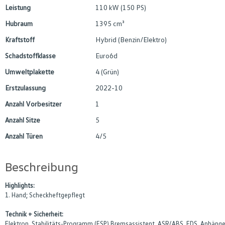
Leistung
110 kW (150 PS)
Hubraum
1395 cm³
Kraftstoff
Hybrid (Benzin/Elektro)
Schadstoffklasse
Euro6d
Umweltplakette
4 (Grün)
Erstzulassung
2022-10
Anzahl Vorbesitzer
1
Anzahl Sitze
5
Anzahl Türen
4/5
Beschreibung
Highlights:
1. Hand; Scheckheftgepflegt
Technik + Sicherheit:
Elektron. Stabilitäts-Programm (ESP) Bremsassistent, ASR/ABS, EDS, Anhängers