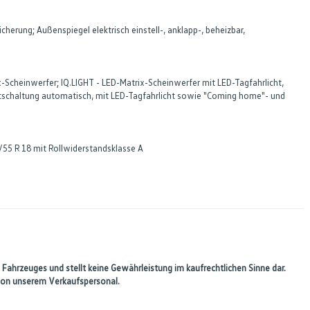
erung; Außenspiegel elektrisch einstell-, anklapp-, beheizbar,
-Scheinwerfer; IQ.LIGHT - LED-Matrix-Scheinwerfer mit LED-Tagfahrlicht,
ichtschaltung automatisch, mit LED-Tagfahrlicht sowie "Coming home"- und
5/55 R 18 mit Rollwiderstandsklasse A
 Fahrzeuges und stellt keine Gewährleistung im kaufrechtlichen Sinne dar.
 von unserem Verkaufspersonal.