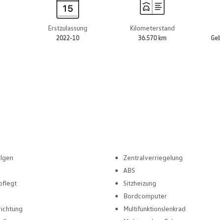
t
Erstzulassung
Kilometerstand
2022-10
36.570 km
Ge
elgen
Zentralverriegelung
ABS
pflegt
Sitzheizung
Bordcomputer
richtung
Multifunktionslenkrad