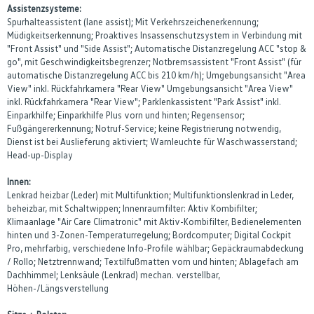
Assistenzsysteme:
Spurhalteassistent (lane assist); Mit Verkehrszeichenerkennung;
Müdigkeitserkennung; Proaktives Insassenschutzsystem in Verbindung mit
"Front Assist" und "Side Assist"; Automatische Distanzregelung ACC "stop &
go", mit Geschwindigkeitsbegrenzer; Notbremsassistent "Front Assist" (für
automatische Distanzregelung ACC bis 210 km/h); Umgebungsansicht "Area
View" inkl. Rückfahrkamera "Rear View" Umgebungsansicht "Area View"
inkl. Rückfahrkamera "Rear View"; Parklenkassistent "Park Assist" inkl.
Einparkhilfe; Einparkhilfe Plus vorn und hinten; Regensensor;
Fußgängererkennung; Notruf-Service; keine Registrierung notwendig,
Dienst ist bei Auslieferung aktiviert; Warnleuchte für Waschwasserstand;
Head-up-Display
Innen:
Lenkrad heizbar (Leder) mit Multifunktion; Multifunktionslenkrad in Leder,
beheizbar, mit Schaltwippen; Innenraumfilter: Aktiv Kombifilter;
Klimaanlage "Air Care Climatronic" mit Aktiv-Kombifilter, Bedienelementen
hinten und 3-Zonen-Temperaturregelung; Bordcomputer; Digital Cockpit
Pro, mehrfarbig, verschiedene Info-Profile wählbar; Gepäckraumabdeckung
/ Rollo; Netztrennwand; Textilfußmatten vorn und hinten; Ablagefach am
Dachhimmel; Lenksäule (Lenkrad) mechan. verstellbar,
Höhen-/Längsverstellung