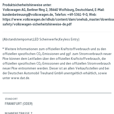
Produktsicherheitshinweise unter:
Volkswagen AG, Berliner Ring 2, 38440 Wolfsburg, Deutschland, E-Mail:
kundenbetreuung@volkswagen.de, Telefon: +49-5361-9-0, Web:
https://www.volkswagen.de/idhub/content/dam/onehub_master/downloa
safety/volkswagen-sicherheitshinweise-de.pdf
(Abstandstempomat,LED Scheinwerfer,Keyless Entry)
* Weitere Informationen zum offiziellen Kraftstoffverbrauch und zu den
offiziellen spezifischen CO₂-Emissionen und ggf. zum Stromverbrauch neuer
Pkw können dem Leitfaden über den offiziellen Kraftstoffverbrauch, die
offiziellen spezifischen CO₂-Emissionen und den offiziellen Stromverbrauch
neuer Pkw entnommen werden. Dieser ist an allen Verkaufsstellen und bei
der Deutschen Automobil Treuhand GmbH unentgeltlich erhältlich, sowie
unter www.dat.de.
STANDORT
FRANKFURT (ODER)
NUHNENSTRASSE 7