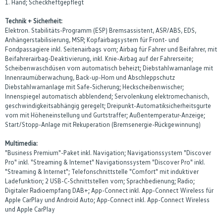
1. Hand; Scheckheftgepflegt
Technik + Sicherheit:
Elektron. Stabilitäts-Programm (ESP) Bremsassistent, ASR/ABS, EDS,
Anhängerstabilisierung, MSR; Kopfairbagsystem für Front- und
Fondpassagiere inkl. Seitenairbags vorn; Airbag für Fahrer und Beifahrer, mit
Beifahrerairbag-Deaktivierung, inkl. Knie-Airbag auf der Fahrerseite;
Scheibenwaschdüsen vorn automatisch beheizt; Diebstahlwarnanlage mit
Innenraumüberwachung, Back-up-Horn und Abschleppschutz
Diebstahlwarnanlage mit Safe-Sicherung; Heckscheibenwischer;
Innenspiegel automatisch abblendend; Servolenkung elektromechanisch,
geschwindigkeitsabhängig geregelt; Dreipunkt-Automatiksicherheitsgurte
vorn mit Höheneinstellung und Gurtstraffer; Außentemperatur-Anzeige;
Start/Stopp-Anlage mit Rekuperation (Bremsenergie-Rückgewinnung)
Multimedia:
"Business Premium"-Paket inkl. Navigation; Navigationssystem "Discover
Pro" inkl. "Streaming & Internet" Navigationssystem "Discover Pro" inkl.
"Streaming & Internet"; Telefonschnittstelle "Comfort" mit induktiver
Ladefunktion; 2 USB-C-Schnittstellen vorn; Sprachbedienung; Radio;
Digitaler Radioempfang DAB+; App-Connect inkl. App-Connect Wireless für
Apple CarPlay und Android Auto; App-Connect inkl. App-Connect Wireless
und Apple CarPlay