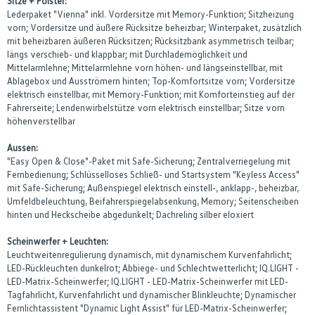
Sitze + Polster:
Lederpaket "Vienna" inkl. Vordersitze mit Memory-Funktion; Sitzheizung
vorn; Vordersitze und äußere Rücksitze beheizbar; Winterpaket, zusätzlich
mit beheizbaren äußeren Rücksitzen; Rücksitzbank asymmetrisch teilbar;
längs verschieb- und klappbar; mit Durchlademöglichkeit und
Mittelarmlehne; Mittelarmlehne vorn höhen- und längseinstellbar, mit
Ablagebox und Ausströmern hinten; Top-Komfortsitze vorn; Vordersitze
elektrisch einstellbar, mit Memory-Funktion; mit Komforteinstieg auf der
Fahrerseite; Lendenwirbelstütze vorn elektrisch einstellbar; Sitze vorn
höhenverstellbar
Aussen:
"Easy Open & Close"-Paket mit Safe-Sicherung; Zentralverriegelung mit
Fernbedienung; Schlüsselloses Schließ- und Startsystem "Keyless Access"
mit Safe-Sicherung; Außenspiegel elektrisch einstell-, anklapp-, beheizbar,
Umfeldbeleuchtung, Beifahrerspiegelabsenkung, Memory; Seitenscheiben
hinten und Heckscheibe abgedunkelt; Dachreling silber eloxiert
Scheinwerfer + Leuchten:
Leuchtweitenregulierung dynamisch, mit dynamischem Kurvenfahrlicht;
LED-Rückleuchten dunkelrot; Abbiege- und Schlechtwetterlicht; IQ.LIGHT -
LED-Matrix-Scheinwerfer; IQ.LIGHT - LED-Matrix-Scheinwerfer mit LED-
Tagfahrlicht, Kurvenfahrlicht und dynamischer Blinkleuchte; Dynamischer
Fernlichtassistent "Dynamic Light Assist" für LED-Matrix-Scheinwerfer;