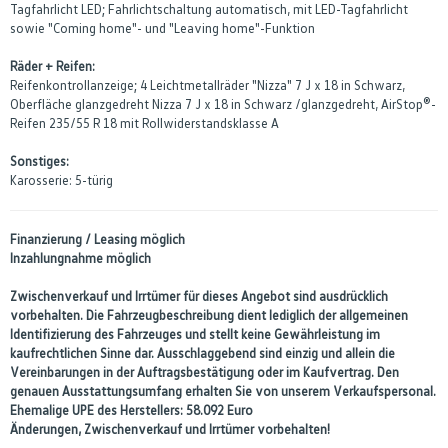
Tagfahrlicht LED; Fahrlichtschaltung automatisch, mit LED-Tagfahrlicht
sowie "Coming home"- und "Leaving home"-Funktion
Räder + Reifen:
Reifenkontrollanzeige; 4 Leichtmetallräder "Nizza" 7 J x 18 in Schwarz,
Oberfläche glanzgedreht Nizza 7 J x 18 in Schwarz /glanzgedreht, AirStop®-
Reifen 235/55 R 18 mit Rollwiderstandsklasse A
Sonstiges:
Karosserie: 5-türig
Finanzierung / Leasing möglich
Inzahlungnahme möglich
Zwischenverkauf und Irrtümer für dieses Angebot sind ausdrücklich
vorbehalten. Die Fahrzeugbeschreibung dient lediglich der allgemeinen
Identifizierung des Fahrzeuges und stellt keine Gewährleistung im
kaufrechtlichen Sinne dar. Ausschlaggebend sind einzig und allein die
Vereinbarungen in der Auftragsbestätigung oder im Kaufvertrag. Den
genauen Ausstattungsumfang erhalten Sie von unserem Verkaufspersonal.
Ehemalige UPE des Herstellers: 58.092 Euro
Änderungen, Zwischenverkauf und Irrtümer vorbehalten!