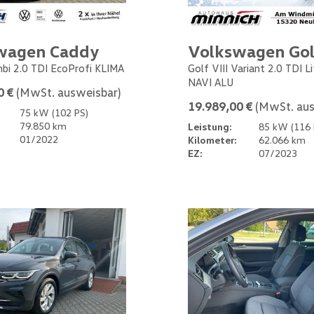
wagen Caddy
Volkswagen Gol
bi 2.0 TDI EcoProfi KLIMA
Golf VIII Variant 2.0 TDI L
NAVI ALU
0 €
(MwSt. ausweisbar)
19.989,00 €
(MwSt. aus
75 kW (102 PS)
79.850 km
Leistung:
85 kW (116 
01/2022
Kilometer:
62.066 km
EZ:
07/2023