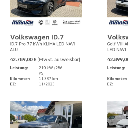
Volkswagen ID.7
Volks
ID.7 Pro 77 kWh KLIMA LED NAVI
Golf VIII 
ALU
LED NAVI
42.789,00 €
(MwSt. ausweisbar)
42.899,0
Leistung:
210 kW (286
Leistung:
PS)
Kilometer:
11.337 km
Kilometer:
EZ:
11/2023
EZ: