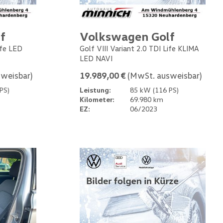
f
Volkswagen Golf
ife LED
Golf VIII Variant 2.0 TDI Life KLIMA
LED NAVI
weisbar)
19.989,00 €
(MwSt. ausweisbar)
PS)
Leistung:
85 kW (116 PS)
Kilometer:
69.980 km
EZ:
06/2023