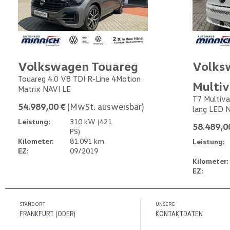
Volkswagen Touareg
Volks
Touareg 4.0 V8 TDI R-Line 4Motion
Multi
Matrix NAVI LE
T7 Multiva
54.989,00 €
(MwSt. ausweisbar)
lang LED 
Leistung:
310 kW (421
58.489,0
PS)
Kilometer:
81.091 km
Leistung:
EZ:
09/2019
Kilometer:
EZ:
STANDORT
UNSERE
FRANKFURT (ODER)
KONTAKTDATEN