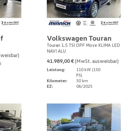
f
Volkswagen Touran
0
Touran 1.5 TSI OPF Move KLIMA LED
NAVI ALU
weisbar)
41.989,00 €
(MwSt. ausweisbar)
0
Leistung:
110 kW (150
PS)
Kilometer:
50 km
EZ:
06/2025