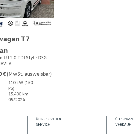
wagen T7
van
n LÜ 2.0 TDI Style DSG
NAVI A
0 €
(MwSt. ausweisbar)
110 kW (150
PS)
15.400 km
05/2024
ÖFFNUNGSZEITEN
ÖFFNUNGSZE
SERVICE
VERKAUF