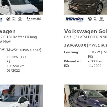
wagen
Volkswagen Gol
 2.0 TDI Koffer LR lang
Golf 1,5 l eTSI EDITION 5
A NAVI
39.989,00 €
(MwSt. aus
0 €
(MwSt. ausweisbar)
Leistung:
110 kW (15
PS)
130 kW (177
Kilometer:
6.000 km
PS)
EZ:
11/2024
103.990 km
03/2022