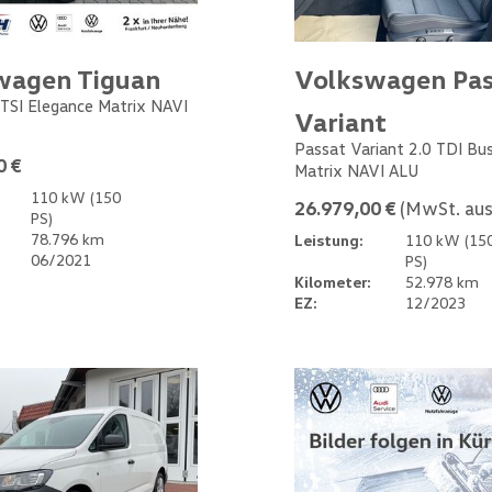
wagen Tiguan
Volkswagen Pas
 TSI Elegance Matrix NAVI
Variant
Passat Variant 2.0 TDI Bu
0 €
Matrix NAVI ALU
110 kW (150
26.979,00 €
(MwSt. aus
PS)
78.796 km
Leistung:
110 kW (15
06/2021
PS)
Kilometer:
52.978 km
EZ:
12/2023