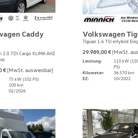
wagen Caddy
Volkswagen Ti
Tiguan 1.4 TSI eHybrid Ele
29.989,00 €
(MwSt. aus
i 2.0 TDI Cargo KLIMA AHZ
rei
Leistung:
110 kW (15
PS)
0 €
(MwSt. ausweisbar)
Kilometer:
36.570 km
EZ:
10/2022
75 kW (102 PS)
100 km
02/2026