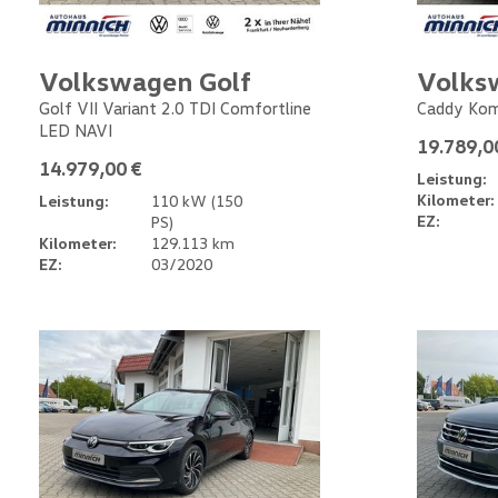
Volkswagen Golf
Volks
Golf VII Variant 2.0 TDI Comfortline
Caddy Kom
LED NAVI
19.789,0
14.979,00 €
Leistung:
Kilometer:
Leistung:
110 kW (150
EZ:
PS)
Kilometer:
129.113 km
EZ:
03/2020