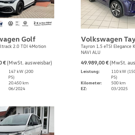
wagen Golf
Volkswagen Ta
Alltrack 2.0 TDI 4Motion
Tayron 1.5 eTSI Elegance
NAVI ALU
0 €
(MwSt. ausweisbar)
49.989,00 €
(MwSt. aus
147 kW (200
Leistung:
110 kW (15
PS)
PS)
20.450 km
Kilometer:
500 km
06/2024
EZ:
03/2025