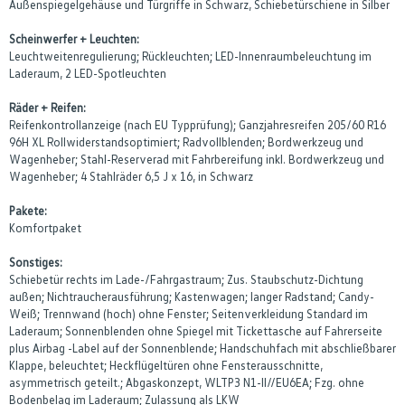
Außenspiegelgehäuse und Türgriffe in Schwarz, Schiebetürschiene in Silber
Scheinwerfer + Leuchten:
Leuchtweitenregulierung; Rückleuchten; LED-Innenraumbeleuchtung im
Laderaum, 2 LED-Spotleuchten
Räder + Reifen:
Reifenkontrollanzeige (nach EU Typprüfung); Ganzjahresreifen 205/60 R16
96H XL Rollwiderstandsoptimiert; Radvollblenden; Bordwerkzeug und
Wagenheber; Stahl-Reserverad mit Fahrbereifung inkl. Bordwerkzeug und
Wagenheber; 4 Stahlräder 6,5 J x 16, in Schwarz
Pakete:
Komfortpaket
Sonstiges:
Schiebetür rechts im Lade-/Fahrgastraum; Zus. Staubschutz-Dichtung
außen; Nichtraucherausführung; Kastenwagen; langer Radstand; Candy-
Weiß; Trennwand (hoch) ohne Fenster; Seitenverkleidung Standard im
Laderaum; Sonnenblenden ohne Spiegel mit Tickettasche auf Fahrerseite
plus Airbag -Label auf der Sonnenblende; Handschuhfach mit abschließbarer
Klappe, beleuchtet; Heckflügeltüren ohne Fensterausschnitte,
asymmetrisch geteilt.; Abgaskonzept, WLTP3 N1-II//EU6EA; Fzg. ohne
Bodenbelag im Laderaum; Zulassung als LKW