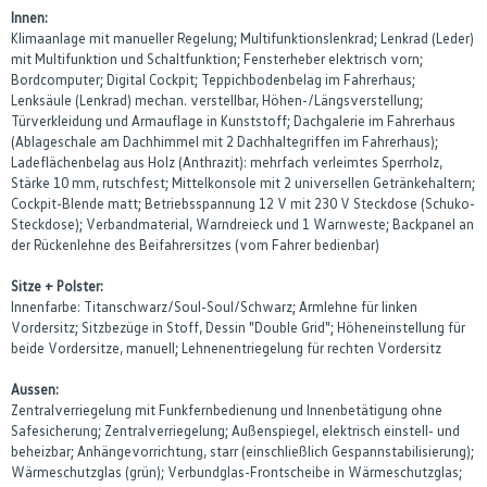
Innen:
Klimaanlage mit manueller Regelung; Multifunktionslenkrad; Lenkrad (Leder)
mit Multifunktion und Schaltfunktion; Fensterheber elektrisch vorn;
Bordcomputer; Digital Cockpit; Teppichbodenbelag im Fahrerhaus;
Lenksäule (Lenkrad) mechan. verstellbar, Höhen-/Längsverstellung;
Türverkleidung und Armauflage in Kunststoff; Dachgalerie im Fahrerhaus
(Ablageschale am Dachhimmel mit 2 Dachhaltegriffen im Fahrerhaus);
Ladeflächenbelag aus Holz (Anthrazit): mehrfach verleimtes Sperrholz,
Stärke 10 mm, rutschfest; Mittelkonsole mit 2 universellen Getränkehaltern;
Cockpit-Blende matt; Betriebsspannung 12 V mit 230 V Steckdose (Schuko-
Steckdose); Verbandmaterial, Warndreieck und 1 Warnweste; Backpanel an
der Rückenlehne des Beifahrersitzes (vom Fahrer bedienbar)
Sitze + Polster:
Innenfarbe: Titanschwarz/Soul-Soul/Schwarz; Armlehne für linken
Vordersitz; Sitzbezüge in Stoff, Dessin "Double Grid"; Höheneinstellung für
beide Vordersitze, manuell; Lehnenentriegelung für rechten Vordersitz
Aussen:
Zentralverriegelung mit Funkfernbedienung und Innenbetätigung ohne
Safesicherung; Zentralverriegelung; Außenspiegel, elektrisch einstell- und
beheizbar; Anhängevorrichtung, starr (einschließlich Gespannstabilisierung);
Wärmeschutzglas (grün); Verbundglas-Frontscheibe in Wärmeschutzglas;