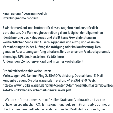
Finanzierung / Leasing möglich
Inzahlungnahme möglich
Zwischenverkauf und Irrtümer für dieses Angebot sind ausdrücklich
vorbehalten. Die Fahrzeugbeschreibung dient lediglich der allgemeinen
Identifizierung des Fahrzeuges und stellt keine Gewährleistung im
kaufrechtlichen Sinne dar. Ausschlaggebend sind einzig und allein die
Vereinbarungen in der Auftragsbestätigung oder im Kaufvertrag. Den
genauen Ausstattungsumfang erhalten Sie von unserem Verkaufspersonal.
Ehemalige UPE des Herstellers: 37.585 Euro
Änderungen, Zwischenverkauf und Irrtümer vorbehalten!
Produktsicherheitshinweise unter:
Volkswagen AG, Berliner Ring 2, 38440 Wolfsburg, Deutschland, E-Mail:
kundenbetreuung@volkswagen.de, Telefon: +49-5361-9-0, Web:
https://www.volkswagen.de/idhub/content/dam/onehub_master/downloa
safety/volkswagen-sicherheitshinweise-de.pdf
* Weitere Informationen zum offiziellen Kraftstoffverbrauch und zu den
offiziellen spezifischen CO₂-Emissionen und ggf. zum Stromverbrauch neuer
Pkw können dem Leitfaden über den offiziellen Kraftstoffverbrauch, die