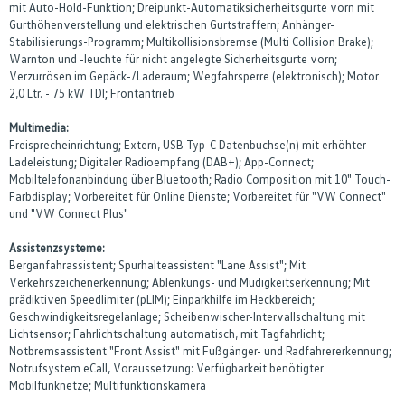
mit Auto-Hold-Funktion; Dreipunkt-Automatiksicherheitsgurte vorn mit
Gurthöhenverstellung und elektrischen Gurtstraffern; Anhänger-
Stabilisierungs-Programm; Multikollisionsbremse (Multi Collision Brake);
Warnton und -leuchte für nicht angelegte Sicherheitsgurte vorn;
Verzurrösen im Gepäck-/Laderaum; Wegfahrsperre (elektronisch); Motor
2,0 Ltr. - 75 kW TDI; Frontantrieb
Multimedia:
Freisprecheinrichtung; Extern, USB Typ-C Datenbuchse(n) mit erhöhter
Ladeleistung; Digitaler Radioempfang (DAB+); App-Connect;
Mobiltelefonanbindung über Bluetooth; Radio Composition mit 10" Touch-
Farbdisplay; Vorbereitet für Online Dienste; Vorbereitet für "VW Connect"
und "VW Connect Plus"
Assistenzsysteme:
Berganfahrassistent; Spurhalteassistent "Lane Assist"; Mit
Verkehrszeichenerkennung; Ablenkungs- und Müdigkeitserkennung; Mit
prädiktiven Speedlimiter (pLIM); Einparkhilfe im Heckbereich;
Geschwindigkeitsregelanlage; Scheibenwischer-Intervallschaltung mit
Lichtsensor; Fahrlichtschaltung automatisch, mit Tagfahrlicht;
Notbremsassistent "Front Assist" mit Fußgänger- und Radfahrererkennung;
Notrufsystem eCall, Voraussetzung: Verfügbarkeit benötigter
Mobilfunknetze; Multifunktionskamera