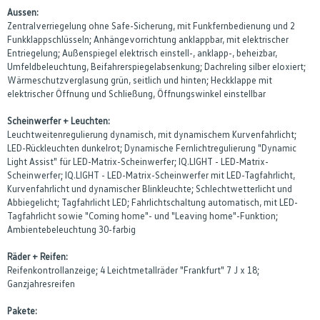
Aussen:
Zentralverriegelung ohne Safe-Sicherung, mit Funkfernbedienung und 2
Funkklappschlüsseln; Anhängevorrichtung anklappbar, mit elektrischer
Entriegelung; Außenspiegel elektrisch einstell-, anklapp-, beheizbar,
Umfeldbeleuchtung, Beifahrerspiegelabsenkung; Dachreling silber eloxiert;
Wärmeschutzverglasung grün, seitlich und hinten; Heckklappe mit
elektrischer Öffnung und Schließung, Öffnungswinkel einstellbar
Scheinwerfer + Leuchten:
Leuchtweitenregulierung dynamisch, mit dynamischem Kurvenfahrlicht;
LED-Rückleuchten dunkelrot; Dynamische Fernlichtregulierung "Dynamic
Light Assist" für LED-Matrix-Scheinwerfer; IQ.LIGHT - LED-Matrix-
Scheinwerfer; IQ.LIGHT - LED-Matrix-Scheinwerfer mit LED-Tagfahrlicht,
Kurvenfahrlicht und dynamischer Blinkleuchte; Schlechtwetterlicht und
Abbiegelicht; Tagfahrlicht LED; Fahrlichtschaltung automatisch, mit LED-
Tagfahrlicht sowie "Coming home"- und "Leaving home"-Funktion;
Ambientebeleuchtung 30-farbig
Räder + Reifen:
Reifenkontrollanzeige; 4 Leichtmetallräder "Frankfurt" 7 J x 18;
Ganzjahresreifen
Pakete: