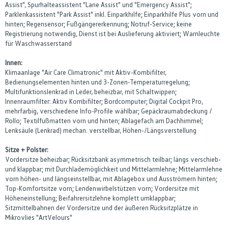
Assist", Spurhalteassistent "Lane Assist" und "Emergency Assist";
Parklenkassistent "Park Assist" inkl. Einparkhilfe; Einparkhilfe Plus vorn und
hinten; Regensensor; Fußgängererkennung; Notruf-Service; keine
Registrierung notwendig, Dienst ist bei Auslieferung aktiviert; Warnleuchte
für Waschwasserstand
Innen:
Klimaanlage "Air Care Climatronic" mit Aktiv-Kombifilter,
Bedienungselementen hinten und 3-Zonen-Temperaturregelung;
Multifunktionslenkrad in Leder, beheizbar, mit Schaltwippen;
Innenraumfilter: Aktiv Kombifilter; Bordcomputer; Digital Cockpit Pro,
mehrfarbig, verschiedene Info-Profile wählbar; Gepäckraumabdeckung /
Rollo; Textilfußmatten vorn und hinten; Ablagefach am Dachhimmel;
Lenksäule (Lenkrad) mechan. verstellbar, Höhen-/Längsverstellung
Sitze + Polster:
Vordersitze beheizbar; Rücksitzbank asymmetrisch teilbar; längs verschieb-
und klappbar; mit Durchlademöglichkeit und Mittelarmlehne; Mittelarmlehne
vorn höhen- und längseinstellbar, mit Ablagebox und Ausströmern hinten;
Top-Komfortsitze vorn; Lendenwirbelstützen vorn; Vordersitze mit
Höheneinstellung; Beifahrersitzlehne komplett umklappbar;
Sitzmittelbahnen der Vordersitze und der äußeren Rücksitzplätze in
Mikrovlies "ArtVelours"