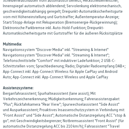
Scheibenwaschdüsen vorn automatisch beheizt; Heckscheibenwischer;
Innenspiegel automatisch abblendend; Servolenkung elektromechanisch,
geschwindigkeitsabhängig geregelt; Dreipunkt-Automatiksicherheitsgurte
vorn mit Höheneinstellung und Gurtstraffer; Außentemperatur-Anzeige;
Start/Stopp-Anlage mit Rekuperation (Bremsenergie-Rückgewinnung);
Elektronische Parkbremse inkl. Auto-Hold-Funktion; Dreipunkt-
Automatiksicherheitsgurte mit Gurtstraffer für die äußeren Rücksitzplätze
Multimedia:
Navigationssystem "Discover Media" inkl. "Streaming & Internet"
Navigationssystem "Discover Media" inkl. "Streaming & Internet";
Telefonschnittstelle "Comfort" mit induktiver Ladefunktion; 2 USB-C-
Schnittstellen vorn; Sprachbedienung; Radio; Digitaler Radioempfang DAB+;
App-Connect inkl. App-Connect Wireless für Apple CarPlay und Android
Auto; App-Connect inkl. App-Connect Wireless und Apple CarPlay
Assistenzsysteme:
Berganfahrassistent; Spurhalteassistent (lane assist); Mit
Verkehrszeichenerkennung; Müdigkeitserkennung; Fahrerassistenzpaket
"Plus"; Rückfahrkamera "Rear View"; Spurwechselassistent "Side Assist"
und Ausparkassistent; Proaktives Insassenschutzsystem in Verbindung mit
"Front Assist" und "Side Assist"; Automatische Distanzregelung ACC "stop &
go", mit Geschwindigkeitsbegrenzer; Notbremsassistent "Front Assist" (für
automatische Distanzregelung ACC bis 210 km/h); Fahrassistent "Travel