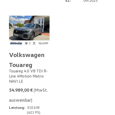
EZ:
09/2023
Volkswagen
Touareg
Touareg 4.0 V8 TDI R-
Line 4Motion Matrix
NAVI LE
54.989,00 €
(MwSt.
ausweisbar)
Leistung:
310 kW
(421 PS)