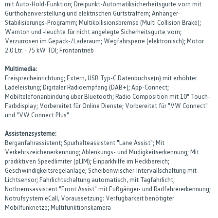
mit Auto-Hold-Funktion; Dreipunkt-Automatiksicherheitsgurte vorn mit
Gurthöhenverstellung und elektrischen Gurtstraffern; Anhänger-
Stabilisierungs-Programm; Multikollisionsbremse (Multi Collision Brake);
Warnton und -leuchte für nicht angelegte Sicherheitsgurte vorn;
Verzurrösen im Gepäck-/Laderaum; Wegfahrsperre (elektronisch); Motor
2,0 Ltr. - 75 kW TDI; Frontantrieb
Multimedia:
Freisprecheinrichtung; Extern, USB Typ-C Datenbuchse(n) mit erhöhter
Ladeleistung; Digitaler Radioempfang (DAB+); App-Connect;
Mobiltelefonanbindung über Bluetooth; Radio Composition mit 10" Touch-
Farbdisplay; Vorbereitet für Online Dienste; Vorbereitet für "VW Connect"
und "VW Connect Plus"
Assistenzsysteme:
Berganfahrassistent; Spurhalteassistent "Lane Assist"; Mit
Verkehrszeichenerkennung; Ablenkungs- und Müdigkeitserkennung; Mit
prädiktiven Speedlimiter (pLIM); Einparkhilfe im Heckbereich;
Geschwindigkeitsregelanlage; Scheibenwischer-Intervallschaltung mit
Lichtsensor; Fahrlichtschaltung automatisch, mit Tagfahrlicht;
Notbremsassistent "Front Assist" mit Fußgänger- und Radfahrererkennung;
Notrufsystem eCall, Voraussetzung: Verfügbarkeit benötigter
Mobilfunknetze; Multifunktionskamera