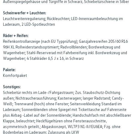
Außenspiegelgehäuse und Türgriffe in Schwarz, Schiebetürschiene in Silber
Scheinwerfer + Leuchten:
Leuchtweitenregulierung; Rückleuchten; LED-Innenraumbeleuchtung im
Laderaum, 2 LED-Spotleuchten
Räder + Reifen:
Reifenkontrollanzeige (nach EU Typprüfung); Ganzjahresreifen 205/60 R16
96H XL Rollwiderstandsoptimiert; Radvollblenden; Bordwerkzeug und
Wagenheber; Stahl-Reserverad mit Fahrbereifung inkl. Bordwerkzeug und
Wagenheber; 4 Stahlräder 6,5 J x 16, in Schwarz
Pakete:
Komfortpaket
Sonstiges:
Schiebetür rechts im Lade-/Fahrgastraum; Zus. Staubschutz-Dichtung
außen; Nichtraucherausführung; Kastenwagen; langer Radstand; Candy-
Weiß; Trennwand (hoch) ohne Fenster; Seitenverkleidung Standard im
Laderaum; Sonnenblenden ohne Spiegel mit Tickettasche auf Fahrerseite
plus Airbag -Label auf der Sonnenblende; Handschuhfach mit abschließbarer
Klappe, beleuchtet; Heckflügeltüren ohne Fensterausschnitte,
asymmetrisch geteilt.; Abgaskonzept, WLTP3 N1-II//EU6EA; Fzg. ohne
Bodenbelag im Laderaum; Zulassung als LKW