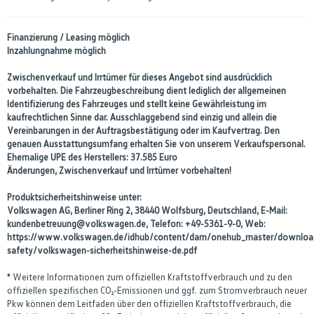
Finanzierung / Leasing möglich
Inzahlungnahme möglich
Zwischenverkauf und Irrtümer für dieses Angebot sind ausdrücklich
vorbehalten. Die Fahrzeugbeschreibung dient lediglich der allgemeinen
Identifizierung des Fahrzeuges und stellt keine Gewährleistung im
kaufrechtlichen Sinne dar. Ausschlaggebend sind einzig und allein die
Vereinbarungen in der Auftragsbestätigung oder im Kaufvertrag. Den
genauen Ausstattungsumfang erhalten Sie von unserem Verkaufspersonal.
Ehemalige UPE des Herstellers: 37.585 Euro
Änderungen, Zwischenverkauf und Irrtümer vorbehalten!
Produktsicherheitshinweise unter:
Volkswagen AG, Berliner Ring 2, 38440 Wolfsburg, Deutschland, E-Mail:
kundenbetreuung@volkswagen.de, Telefon: +49-5361-9-0, Web:
https://www.volkswagen.de/idhub/content/dam/onehub_master/downloa
safety/volkswagen-sicherheitshinweise-de.pdf
* Weitere Informationen zum offiziellen Kraftstoffverbrauch und zu den
offiziellen spezifischen CO₂-Emissionen und ggf. zum Stromverbrauch neuer
Pkw können dem Leitfaden über den offiziellen Kraftstoffverbrauch, die