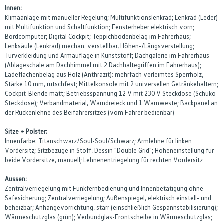
Innen:
Klimaanlage mit manueller Regelung; Multifunktionslenkrad; Lenkrad (Leder)
mit Multifunktion und Schaltfunktion; Fensterheber elektrisch vorn;
Bordcomputer; Digital Cockpit; Teppichbodenbelag im Fahrerhaus;
Lenksäule (Lenkrad) mechan. verstellbar, Höhen-/Längsverstellung;
Türverkleidung und Armauflage in Kunststoff; Dachgalerie im Fahrerhaus
(Ablageschale am Dachhimmel mit 2 Dachhaltegriffen im Fahrerhaus);
Ladeflächenbelag aus Holz (Anthrazit): mehrfach verleimtes Sperrholz,
Stärke 10 mm, rutschfest; Mittelkonsole mit 2 universellen Getränkehaltern;
Cockpit-Blende matt; Betriebsspannung 12 V mit 230 V Steckdose (Schuko-
Steckdose); Verbandmaterial, Warndreieck und 1 Warnweste; Backpanel an
der Rückenlehne des Beifahrersitzes (vom Fahrer bedienbar)
Sitze + Polster:
Innenfarbe: Titanschwarz/Soul-Soul/Schwarz; Armlehne für linken
Vordersitz; Sitzbezüge in Stoff, Dessin "Double Grid"; Höheneinstellung für
beide Vordersitze, manuell; Lehnenentriegelung für rechten Vordersitz
Aussen:
Zentralverriegelung mit Funkfernbedienung und Innenbetätigung ohne
Safesicherung; Zentralverriegelung; Außenspiegel, elektrisch einstell- und
beheizbar; Anhängevorrichtung, starr (einschließlich Gespannstabilisierung);
Wärmeschutzglas (grün); Verbundglas-Frontscheibe in Wärmeschutzglas;