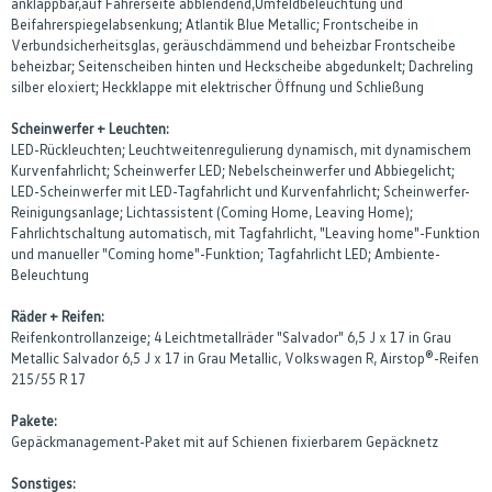
anklappbar,auf Fahrerseite abblendend,Umfeldbeleuchtung und
Beifahrerspiegelabsenkung; Atlantik Blue Metallic; Frontscheibe in
Verbundsicherheitsglas, geräuschdämmend und beheizbar Frontscheibe
beheizbar; Seitenscheiben hinten und Heckscheibe abgedunkelt; Dachreling
silber eloxiert; Heckklappe mit elektrischer Öffnung und Schließung
Scheinwerfer + Leuchten:
LED-Rückleuchten; Leuchtweitenregulierung dynamisch, mit dynamischem
Kurvenfahrlicht; Scheinwerfer LED; Nebelscheinwerfer und Abbiegelicht;
LED-Scheinwerfer mit LED-Tagfahrlicht und Kurvenfahrlicht; Scheinwerfer-
Reinigungsanlage; Lichtassistent (Coming Home, Leaving Home);
Fahrlichtschaltung automatisch, mit Tagfahrlicht, "Leaving home"-Funktion
und manueller "Coming home"-Funktion; Tagfahrlicht LED; Ambiente-
Beleuchtung
Räder + Reifen:
Reifenkontrollanzeige; 4 Leichtmetallräder "Salvador" 6,5 J x 17 in Grau
Metallic Salvador 6,5 J x 17 in Grau Metallic, Volkswagen R, Airstop®-Reifen
215/55 R 17
Pakete:
Gepäckmanagement-Paket mit auf Schienen fixierbarem Gepäcknetz
Sonstiges: