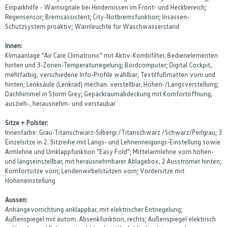
Einparkhilfe - Warnsignale bei Hindernissen im Front- und Heckbereich;
Regensensor; Bremsassistent; City-Notbremsfunktion; Insassen-
Schutzsystem proaktiv; Warnleuchte für Waschwasserstand
Innen:
Klimaanlage "Air Care Climatronic" mit Aktiv-Kombifilter, Bedienelementen
hinten und 3-Zonen-Temperaturregelung; Bordcomputer; Digital Cockpit,
mehrfarbig, verschiedene Info-Profile wählbar; Textilfußmatten vorn und
hinten; Lenksäule (Lenkrad) mechan. verstellbar, Höhen-/Längsverstellung;
Dachhimmel in Storm Grey; Gepäckraumabdeckung mit Komfortöffnung,
auszieh-, herausnehm- und verstaubar
Sitze + Polster:
Innenfarbe: Grau-Titanschwarz-Silbergr./Titanschwarz /Schwarz/Perlgrau; 3
Einzelsitze in 2. Sitzreihe mit Längs- und Lehnenneigungs-Einstellung sowie
Armlehne und Umklappfunktion "Easy Fold"; Mittelarmlehne vorn höhen-
und längseinstellbar, mit herausnehmbarer Ablagebox, 2 Ausströmer hinten;
Komfortsitze vorn; Lendenwirbelstützen vorn; Vordersitze mit
Höheneinstellung
Aussen:
Anhängevorrichtung anklappbar, mit elektrischer Entriegelung;
Außenspiegel mit autom. Absenkfunktion, rechts; Außenspiegel elektrisch