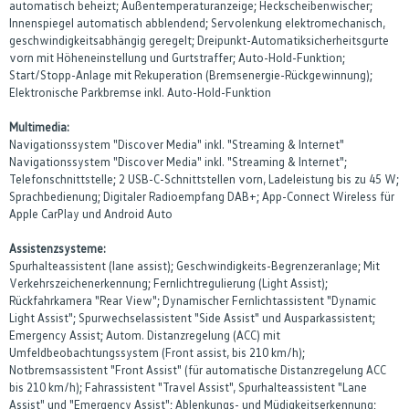
automatisch beheizt; Außentemperaturanzeige; Heckscheibenwischer;
Innenspiegel automatisch abblendend; Servolenkung elektromechanisch,
geschwindigkeitsabhängig geregelt; Dreipunkt-Automatiksicherheitsgurte
vorn mit Höheneinstellung und Gurtstraffer; Auto-Hold-Funktion;
Start/Stopp-Anlage mit Rekuperation (Bremsenergie-Rückgewinnung);
Elektronische Parkbremse inkl. Auto-Hold-Funktion
Multimedia:
Navigationssystem "Discover Media" inkl. "Streaming & Internet"
Navigationssystem "Discover Media" inkl. "Streaming & Internet";
Telefonschnittstelle; 2 USB-C-Schnittstellen vorn, Ladeleistung bis zu 45 W;
Sprachbedienung; Digitaler Radioempfang DAB+; App-Connect Wireless für
Apple CarPlay und Android Auto
Assistenzsysteme:
Spurhalteassistent (lane assist); Geschwindigkeits-Begrenzeranlage; Mit
Verkehrszeichenerkennung; Fernlichtregulierung (Light Assist);
Rückfahrkamera "Rear View"; Dynamischer Fernlichtassistent "Dynamic
Light Assist"; Spurwechselassistent "Side Assist" und Ausparkassistent;
Emergency Assist; Autom. Distanzregelung (ACC) mit
Umfeldbeobachtungssystem (Front assist, bis 210 km/h);
Notbremsassistent "Front Assist" (für automatische Distanzregelung ACC
bis 210 km/h); Fahrassistent "Travel Assist", Spurhalteassistent "Lane
Assist" und "Emergency Assist"; Ablenkungs- und Müdigkeitserkennung;