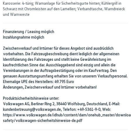
Karosserie: 4-türig; Warnanlage für Sicherheitsgurte hinten; Kühlergrill in
Schwarz mit Chromleisten auf den Lamellen; Verbandtasche, Warndreieck
und Warnweste
Finanzierung / Leasing möglich
Inzahlungnahme möglich
Zwischenverkauf und Irrtümer für dieses Angebot sind ausdrücklich
vorbehalten. Die Fahrzeugbeschreibung dient lediglich der allgemeinen
Identifizierung des Fahrzeuges und stellt keine Gewährleistung im
kaufrechtlichen Sinne dar. Ausschlaggebend sind einzig und allein die
Vereinbarungen in der Auftragsbestätigung oder im Kaufvertrag. Den
genauen Ausstattungsumfang erhalten Sie von unserem Verkaufspersonal.
Ehemalige UPE des Herstellers: 49.795 Euro
Änderungen, Zwischenverkauf und Irrtümer vorbehalten!
Produktsicherheitshinweise unter:
Volkswagen AG, Berliner Ring 2, 38440 Wolfsburg, Deutschland, E-Mail:
kundenbetreuung@volkswagen.de, Telefon: +49-5361-9-0, Web:
https://www.volkswagen.de/idhub/content/dam/onehub_master/downloa
safety/volkswagen-sicherheitshinweise-de.pdf