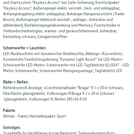
und Startsystem "Keyless Access" mit Safe-Sicherung; Komfortpaket
"Keyless Access"; Außenspiegel elektr. verstell-, heiz- und anklappbar;
Anhängerkupplung elektr. anklappbar; Anhänger-Rangierassistent (Trailer
Assist); Außenspiegel elektrisch einstell-, anklapp-, beheizbar und
abblendend, Beifahrerspiegelabsenkung und Memory; Frontscheibe in
Verbundsicherheitsglas, wärme- und geräuschdämmend, beheizbar;
Dachreling schwarz; Garagentoröffner
Scheinwerfer + Leuchten:
LED-Rückleuchten mit dynamischer Blinkleuchte; Abbiege-/Kurvenlicht;
Dynamische Fernlichtregulierung "Dynamic Light Assist" für LED-Matrix-
Scheinwerfer LED-Matrix-Scheinwerfer mit LED-Tagfahrlicht IQ.LIGHT - LED-
Matrix-Scheinwerfer; Scheinwerfer-Reinigungsanlage; Tagfahrlicht LED
Räder + Reifen:
Reifenkontroll-Anzeige; 4 Leichtmetallräder "Braga" 9 J x 20 in Schwarz,
Oberfläche glanzgedreht, Volkswagen R Braga 9 J x 20 in Schwarz
/glanzgedreht, Volkswagen R, Reifen 285/45 R 20
Pakete:
Winter - Paket; Herstellerpaket: Sport
Sonstiges:
Zuziehhilfe für Heckklappe; kurzer Radstand; Triebwerkunterschutz;