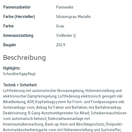
Pannenzubehör
Pannenkit
Farbe (Hersteller)
Siliziumgrau Metallic
Farbe
Grau
Innenausstattung
Vollleder ()
Baujahr
2019
Beschreibung
Highlights:
Scheckheftgepflegt
Technik + Sicherheit:
Luftfederung mit automatischer Niveauregelung, Höheneinstellung und
elektronischer Dämpferregelung; Luftfederung elektronisch geregelt inkl.
Allradlenkung; ASR; Kopfairbagsystem für Front- und Fondpassagiere inkl.
Seitenairbags vorn; Airbag für Fahrer und Beifahrer, mit Beifahrerairbag-
Deaktivierung; 8-Gang-Automatikgetriebe für Allrad; Scheibenwaschdüsen
vorn automatisch beheizt; Diebstahlwarnanlage mit
Innenraumüberwachung, Back-up-Horn und Abschleppschutz; Dreipunkt-
Automatiksicherheitsgurte vorn mit Höheneinstellung und Gurtstraffer;