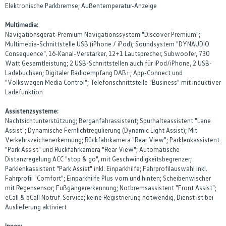
Elektronische Parkbremse; Außentemperatur-Anzeige
Multimedia:
Navigationsgerät-Premium Navigationssystem "Discover Premium";
Multimedia-Schnittstelle USB (iPhone / iPod); Soundsystem "DYNAUDIO
Consequence", 16-Kanal-Verstärker, 12+1 Lautsprecher, Subwoofer, 730
Watt Gesamtleistung; 2 USB-Schnittstellen auch für iPod/iPhone, 2 USB-
Ladebuchsen; Digitaler Radioempfang DAB+; App-Connect und
"Volkswagen Media Control"; Telefonschnittstelle "Business" mit induktiver
Ladefunktion
Assistenzsysteme:
Nachtsichtunterstützung; Berganfahrassistent; Spurhalteassistent "Lane
Assist"; Dynamische Fernlichtregulierung (Dynamic Light Assist); Mit
Verkehrszeichenerkennung; Rückfahrkamera "Rear View"; Parklenkassistent
"Park Assist" und Rückfahrkamera "Rear View"; Automatische
Distanzregelung ACC "stop & go", mit Geschwindigkeitsbegrenzer;
Parklenkassistent "Park Assist" inkl. Einparkhilfe; Fahrprofilauswahl inkl.
Fahrprofil "Comfort"; Einparkhilfe Plus vorn und hinten; Scheibenwischer
mit Regensensor; Fußgängererkennung; Notbremsassistent "Front Assist";
eCall & bCall Notruf-Service; keine Registrierung notwendig, Dienst ist bei
Auslieferung aktiviert
Innen: