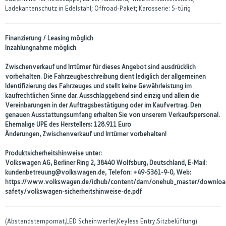
Ladekantenschutz in Edelstahl; Offroad-Paket; Karosserie: 5-türig
Finanzierung / Leasing möglich
Inzahlungnahme möglich
Zwischenverkauf und Irrtümer für dieses Angebot sind ausdrücklich
vorbehalten. Die Fahrzeugbeschreibung dient lediglich der allgemeinen
Identifizierung des Fahrzeuges und stellt keine Gewährleistung im
kaufrechtlichen Sinne dar. Ausschlaggebend sind einzig und allein die
Vereinbarungen in der Auftragsbestätigung oder im Kaufvertrag. Den
genauen Ausstattungsumfang erhalten Sie von unserem Verkaufspersonal.
Ehemalige UPE des Herstellers: 128.911 Euro
Änderungen, Zwischenverkauf und Irrtümer vorbehalten!
Produktsicherheitshinweise unter:
Volkswagen AG, Berliner Ring 2, 38440 Wolfsburg, Deutschland, E-Mail:
kundenbetreuung@volkswagen.de, Telefon: +49-5361-9-0, Web:
https://www.volkswagen.de/idhub/content/dam/onehub_master/downloa
safety/volkswagen-sicherheitshinweise-de.pdf
(Abstandstempomat,LED Scheinwerfer,Keyless Entry,Sitzbelüftung)