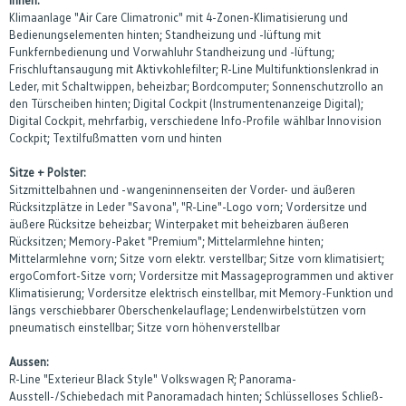
Klimaanlage "Air Care Climatronic" mit 4-Zonen-Klimatisierung und
Bedienungselementen hinten; Standheizung und -lüftung mit
Funkfernbedienung und Vorwahluhr Standheizung und -lüftung;
Frischluftansaugung mit Aktivkohlefilter; R-Line Multifunktionslenkrad in
Leder, mit Schaltwippen, beheizbar; Bordcomputer; Sonnenschutzrollo an
den Türscheiben hinten; Digital Cockpit (Instrumentenanzeige Digital);
Digital Cockpit, mehrfarbig, verschiedene Info-Profile wählbar Innovision
Cockpit; Textilfußmatten vorn und hinten
Sitze + Polster:
Sitzmittelbahnen und -wangeninnenseiten der Vorder- und äußeren
Rücksitzplätze in Leder "Savona", "R-Line"-Logo vorn; Vordersitze und
äußere Rücksitze beheizbar; Winterpaket mit beheizbaren äußeren
Rücksitzen; Memory-Paket "Premium"; Mittelarmlehne hinten;
Mittelarmlehne vorn; Sitze vorn elektr. verstellbar; Sitze vorn klimatisiert;
ergoComfort-Sitze vorn; Vordersitze mit Massageprogrammen und aktiver
Klimatisierung; Vordersitze elektrisch einstellbar, mit Memory-Funktion und
längs verschiebbarer Oberschenkelauflage; Lendenwirbelstützen vorn
pneumatisch einstellbar; Sitze vorn höhenverstellbar
Aussen:
R-Line "Exterieur Black Style" Volkswagen R; Panorama-
Ausstell-/Schiebedach mit Panoramadach hinten; Schlüsselloses Schließ-