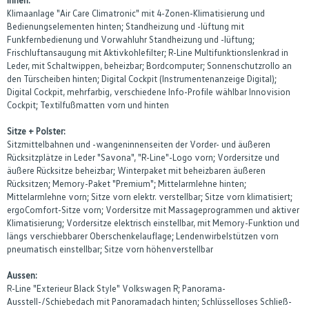
Klimaanlage "Air Care Climatronic" mit 4-Zonen-Klimatisierung und
Bedienungselementen hinten; Standheizung und -lüftung mit
Funkfernbedienung und Vorwahluhr Standheizung und -lüftung;
Frischluftansaugung mit Aktivkohlefilter; R-Line Multifunktionslenkrad in
Leder, mit Schaltwippen, beheizbar; Bordcomputer; Sonnenschutzrollo an
den Türscheiben hinten; Digital Cockpit (Instrumentenanzeige Digital);
Digital Cockpit, mehrfarbig, verschiedene Info-Profile wählbar Innovision
Cockpit; Textilfußmatten vorn und hinten
Sitze + Polster:
Sitzmittelbahnen und -wangeninnenseiten der Vorder- und äußeren
Rücksitzplätze in Leder "Savona", "R-Line"-Logo vorn; Vordersitze und
äußere Rücksitze beheizbar; Winterpaket mit beheizbaren äußeren
Rücksitzen; Memory-Paket "Premium"; Mittelarmlehne hinten;
Mittelarmlehne vorn; Sitze vorn elektr. verstellbar; Sitze vorn klimatisiert;
ergoComfort-Sitze vorn; Vordersitze mit Massageprogrammen und aktiver
Klimatisierung; Vordersitze elektrisch einstellbar, mit Memory-Funktion und
längs verschiebbarer Oberschenkelauflage; Lendenwirbelstützen vorn
pneumatisch einstellbar; Sitze vorn höhenverstellbar
Aussen:
R-Line "Exterieur Black Style" Volkswagen R; Panorama-
Ausstell-/Schiebedach mit Panoramadach hinten; Schlüsselloses Schließ-