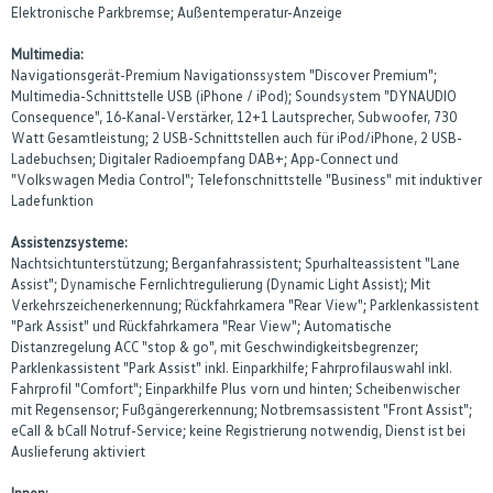
Elektronische Parkbremse; Außentemperatur-Anzeige
Multimedia:
Navigationsgerät-Premium Navigationssystem "Discover Premium";
Multimedia-Schnittstelle USB (iPhone / iPod); Soundsystem "DYNAUDIO
Consequence", 16-Kanal-Verstärker, 12+1 Lautsprecher, Subwoofer, 730
Watt Gesamtleistung; 2 USB-Schnittstellen auch für iPod/iPhone, 2 USB-
Ladebuchsen; Digitaler Radioempfang DAB+; App-Connect und
"Volkswagen Media Control"; Telefonschnittstelle "Business" mit induktiver
Ladefunktion
Assistenzsysteme:
Nachtsichtunterstützung; Berganfahrassistent; Spurhalteassistent "Lane
Assist"; Dynamische Fernlichtregulierung (Dynamic Light Assist); Mit
Verkehrszeichenerkennung; Rückfahrkamera "Rear View"; Parklenkassistent
"Park Assist" und Rückfahrkamera "Rear View"; Automatische
Distanzregelung ACC "stop & go", mit Geschwindigkeitsbegrenzer;
Parklenkassistent "Park Assist" inkl. Einparkhilfe; Fahrprofilauswahl inkl.
Fahrprofil "Comfort"; Einparkhilfe Plus vorn und hinten; Scheibenwischer
mit Regensensor; Fußgängererkennung; Notbremsassistent "Front Assist";
eCall & bCall Notruf-Service; keine Registrierung notwendig, Dienst ist bei
Auslieferung aktiviert
Innen: