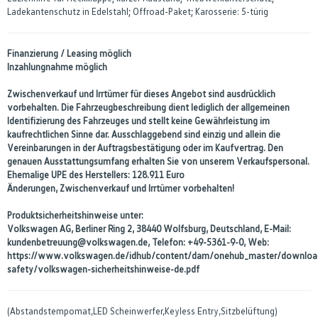
Ladekantenschutz in Edelstahl; Offroad-Paket; Karosserie: 5-türig
Finanzierung / Leasing möglich
Inzahlungnahme möglich
Zwischenverkauf und Irrtümer für dieses Angebot sind ausdrücklich
vorbehalten. Die Fahrzeugbeschreibung dient lediglich der allgemeinen
Identifizierung des Fahrzeuges und stellt keine Gewährleistung im
kaufrechtlichen Sinne dar. Ausschlaggebend sind einzig und allein die
Vereinbarungen in der Auftragsbestätigung oder im Kaufvertrag. Den
genauen Ausstattungsumfang erhalten Sie von unserem Verkaufspersonal.
Ehemalige UPE des Herstellers: 128.911 Euro
Änderungen, Zwischenverkauf und Irrtümer vorbehalten!
Produktsicherheitshinweise unter:
Volkswagen AG, Berliner Ring 2, 38440 Wolfsburg, Deutschland, E-Mail:
kundenbetreuung@volkswagen.de, Telefon: +49-5361-9-0, Web:
https://www.volkswagen.de/idhub/content/dam/onehub_master/downloa
safety/volkswagen-sicherheitshinweise-de.pdf
(Abstandstempomat,LED Scheinwerfer,Keyless Entry,Sitzbelüftung)