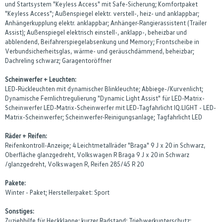
und Startsystem "Keyless Access" mit Safe-Sicherung; Komfortpaket
"Keyless Access"; Außenspiegel elektr. verstell-, heiz- und anklappbar;
Anhängerkupplung elektr. anklappbar; Anhänger-Rangierassistent (Trailer
Assist); Außenspiegel elektrisch einstell-, anklapp-, beheizbar und
abblendend, Beifahrerspiegelabsenkung und Memory; Frontscheibe in
Verbundsicherheitsglas, wärme- und geräuschdämmend, beheizbar;
Dachreling schwarz; Garagentoröffner
Scheinwerfer + Leuchten:
LED-Rückleuchten mit dynamischer Blinkleuchte; Abbiege-/Kurvenlicht;
Dynamische Fernlichtregulierung "Dynamic Light Assist" für LED-Matrix-
Scheinwerfer LED-Matrix-Scheinwerfer mit LED-Tagfahrlicht IQ.LIGHT - LED-
Matrix-Scheinwerfer; Scheinwerfer-Reinigungsanlage; Tagfahrlicht LED
Räder + Reifen:
Reifenkontroll-Anzeige; 4 Leichtmetallräder "Braga" 9 J x 20 in Schwarz,
Oberfläche glanzgedreht, Volkswagen R Braga 9 J x 20 in Schwarz
/glanzgedreht, Volkswagen R, Reifen 285/45 R 20
Pakete:
Winter - Paket; Herstellerpaket: Sport
Sonstiges:
Zuziehhilfe für Heckklappe; kurzer Radstand; Triebwerkunterschutz;