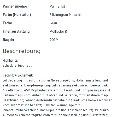
Pannenzubehör
Pannenkit
Farbe (Hersteller)
Siliziumgrau Metallic
Farbe
Grau
Innenausstattung
Vollleder ()
Baujahr
2019
Beschreibung
Highlights:
Scheckheftgepflegt
Technik + Sicherheit:
Luftfederung mit automatischer Niveauregelung, Höheneinstellung und
elektronischer Dämpferregelung; Luftfederung elektronisch geregelt inkl.
Allradlenkung; ASR; Kopfairbagsystem für Front- und Fondpassagiere inkl.
Seitenairbags vorn; Airbag für Fahrer und Beifahrer, mit Beifahrerairbag-
Deaktivierung; 8-Gang-Automatikgetriebe für Allrad; Scheibenwaschdüsen
vorn automatisch beheizt; Diebstahlwarnanlage mit
Innenraumüberwachung, Back-up-Horn und Abschleppschutz; Dreipunkt-
Automatiksicherheitsgurte vorn mit Höheneinstellung und Gurtstraffer;