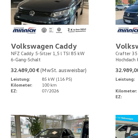
Volkswagen Caddy
Volks
NFZ Caddy 5-Sitzer 1,5 l TSI 85 kW
Crafter 35
6-Gang-Schalt
Hochdach 
32.489,00 €
(MwSt. ausweisbar)
32.989,0
Leistung:
85 kW (116 PS)
Leistung:
Kilometer:
100 km
EZ:
07/2026
Kilometer:
EZ: