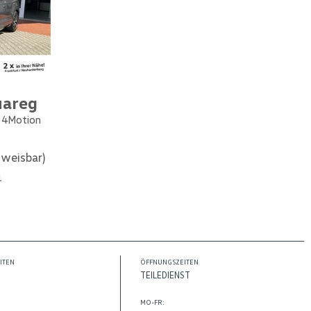
uareg
e 4Motion
weisbar)
1
ITEN
ÖFFNUNGSZEITEN
TEILEDIENST
MO-FR: