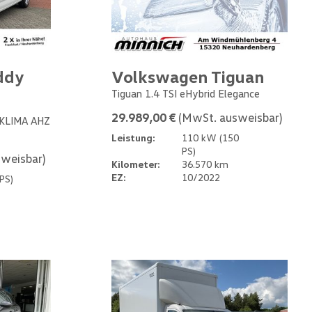
ddy
Volkswagen Tiguan
Tiguan 1.4 TSI eHybrid Elegance
29.989,00 €
(MwSt. ausweisbar)
 KLIMA AHZ
Leistung:
110 kW (150
PS)
weisbar)
Kilometer:
36.570 km
EZ:
10/2022
PS)