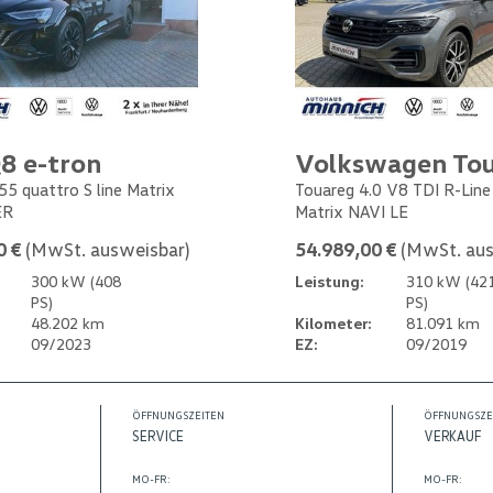
8 e-tron
Volkswagen To
55 quattro S line Matrix
Touareg 4.0 V8 TDI R-Lin
ER
Matrix NAVI LE
0 €
(MwSt. ausweisbar)
54.989,00 €
(MwSt. aus
300 kW (408
Leistung:
310 kW (42
PS)
PS)
48.202 km
Kilometer:
81.091 km
09/2023
EZ:
09/2019
ÖFFNUNGSZEITEN
ÖFFNUNGSZE
SERVICE
VERKAUF
MO-FR:
MO-FR: