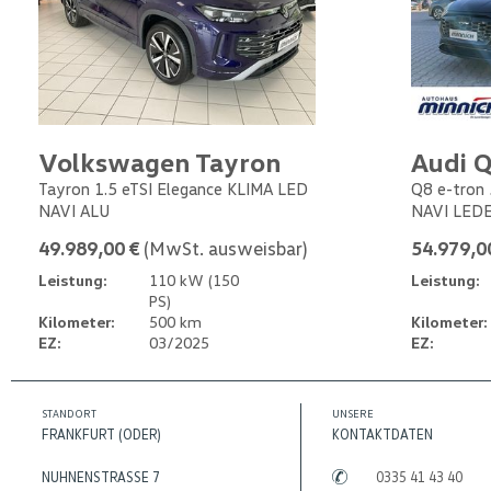
Volkswagen Tayron
Audi Q
Tayron 1.5 eTSI Elegance KLIMA LED
Q8 e-tron 
NAVI ALU
NAVI LED
49.989,00 €
(MwSt. ausweisbar)
54.979,0
Leistung:
110 kW (150
Leistung:
PS)
Kilometer:
500 km
Kilometer:
EZ:
03/2025
EZ:
STANDORT
UNSERE
FRANKFURT (ODER)
KONTAKTDATEN
NUHNENSTRASSE 7
0335 41 43 40