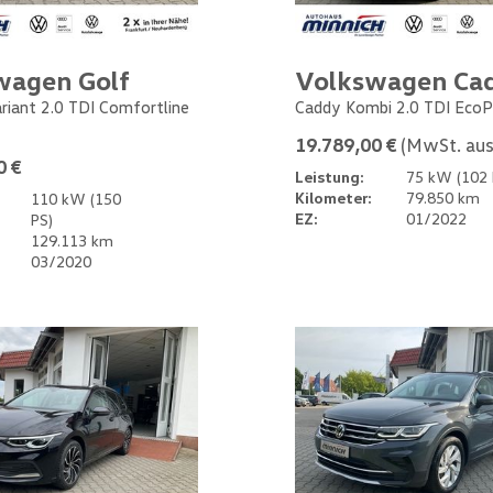
wagen Golf
Volkswagen Ca
ariant 2.0 TDI Comfortline
Caddy Kombi 2.0 TDI EcoP
19.789,00 €
(MwSt. aus
0 €
Leistung:
75 kW (102 
Kilometer:
79.850 km
110 kW (150
EZ:
01/2022
PS)
129.113 km
03/2020