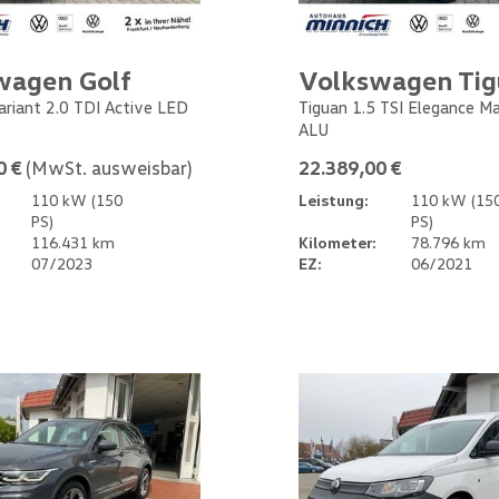
wagen Golf
Volkswagen Ti
Variant 2.0 TDI Active LED
Tiguan 1.5 TSI Elegance M
ALU
0 €
(MwSt. ausweisbar)
22.389,00 €
110 kW (150
Leistung:
110 kW (15
PS)
PS)
116.431 km
Kilometer:
78.796 km
07/2023
EZ:
06/2021