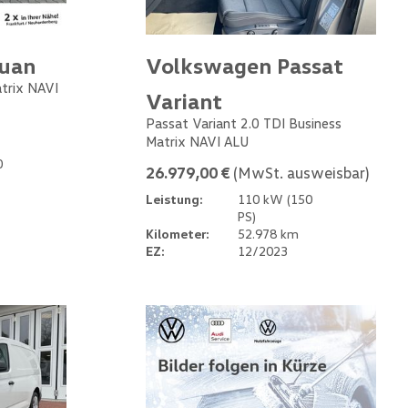
guan
Volkswagen Passat
atrix NAVI
Variant
Passat Variant 2.0 TDI Business
Matrix NAVI ALU
0
26.979,00 €
(MwSt. ausweisbar)
Leistung:
110 kW (150
PS)
Kilometer:
52.978 km
EZ:
12/2023