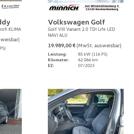
ddy
Volkswagen Golf
rofi KLIMA
Golf VIII Variant 2.0 TDI Life LED
NAVI ALU
weisbar)
19.989,00 €
(MwSt. ausweisbar)
PS)
Leistung:
85 kW (116 PS)
Kilometer:
62.066 km
EZ:
07/2023