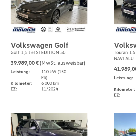
Volkswagen Golf
Volks
Golf 1,5 l eTSI EDITION 50
Touran 1.
NAVI ALU
39.989,00 €
(MwSt. ausweisbar)
41.989,0
Leistung:
110 kW (150
PS)
Leistung:
Kilometer:
6.000 km
EZ:
11/2024
Kilometer:
EZ: