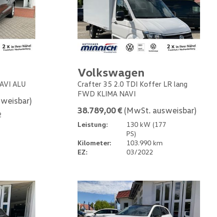
Volkswagen
NAVI ALU
Crafter 35 2.0 TDI Koffer LR lang
FWD KLIMA NAVI
weisbar)
38.789,00 €
(MwSt. ausweisbar)
2
Leistung:
130 kW (177
PS)
Kilometer:
103.990 km
EZ:
03/2022