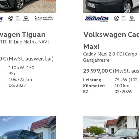
wagen Tiguan
Volkswagen Ca
 TDI R-Line Matrix NAVI
Maxi
Caddy Maxi 2.0 TDI Cargo
0 €
(MwSt. ausweisbar)
Ganzjahresrei
110 kW (150
29.979,00 €
(MwSt. aus
PS)
104.723 km
Leistung:
75 kW (102 
06/2023
Kilometer:
100 km
EZ:
02/2026