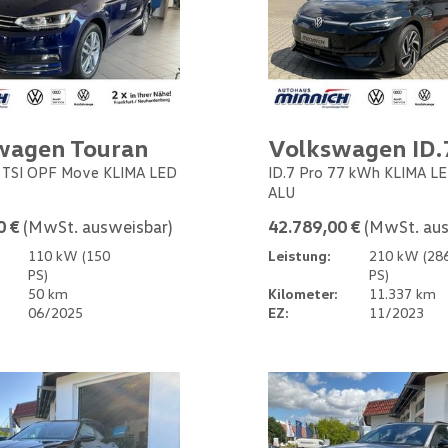
wagen Touran
Volkswagen ID.
5 TSI OPF Move KLIMA LED
ID.7 Pro 77 kWh KLIMA L
ALU
0 €
(MwSt. ausweisbar)
42.789,00 €
(MwSt. aus
110 kW (150
Leistung:
210 kW (28
PS)
PS)
50 km
Kilometer:
11.337 km
06/2025
EZ:
11/2023