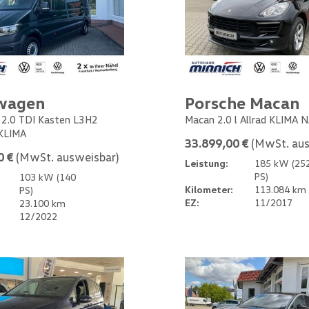
wagen
Porsche Macan
 2.0 TDI Kasten L3H2
Macan 2.0 l Allrad KLIMA 
KLIMA
33.899,00 €
(MwSt. aus
0 €
(MwSt. ausweisbar)
Leistung:
185 kW (25
PS)
103 kW (140
Kilometer:
113.084 km
PS)
EZ:
11/2017
23.100 km
12/2022