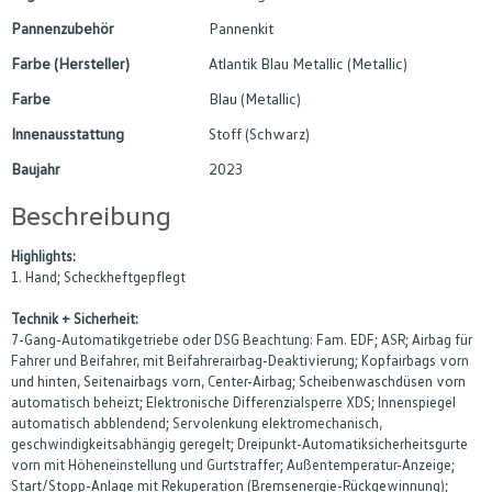
Pannenzubehör
Pannenkit
Farbe (Hersteller)
Atlantik Blau Metallic (Metallic)
Farbe
Blau (Metallic)
Innenausstattung
Stoff (Schwarz)
Baujahr
2023
Beschreibung
Highlights:
1. Hand; Scheckheftgepflegt
Technik + Sicherheit:
7-Gang-Automatikgetriebe oder DSG Beachtung: Fam. EDF; ASR; Airbag für
Fahrer und Beifahrer, mit Beifahrerairbag-Deaktivierung; Kopfairbags vorn
und hinten, Seitenairbags vorn, Center-Airbag; Scheibenwaschdüsen vorn
automatisch beheizt; Elektronische Differenzialsperre XDS; Innenspiegel
automatisch abblendend; Servolenkung elektromechanisch,
geschwindigkeitsabhängig geregelt; Dreipunkt-Automatiksicherheitsgurte
vorn mit Höheneinstellung und Gurtstraffer; Außentemperatur-Anzeige;
Start/Stopp-Anlage mit Rekuperation (Bremsenergie-Rückgewinnung);