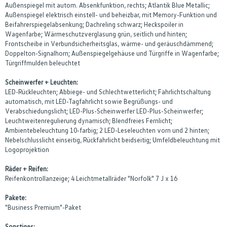
Außenspiegel mit autom. Absenkfunktion, rechts; Atlantik Blue Metallic;
Außenspiegel elektrisch einstell- und beheizbar, mit Memory-Funktion und
Beifahrerspiegelabsenkung; Dachreling schwarz; Heckspoiler in
Wagenfarbe; Wärmeschutzverglasung grün, seitlich und hinten;
Frontscheibe in Verbundsicherheitsglas, wärme- und geräuschdämmend;
Doppelton-Signalhorn; Außenspiegelgehäuse und Türgriffe in Wagenfarbe;
Türgriffmulden beleuchtet
Scheinwerfer + Leuchten:
LED-Rückleuchten; Abbiege- und Schlechtwetterlicht; Fahrlichtschaltung
automatisch, mit LED-Tagfahrlicht sowie Begrüßungs- und
Verabschiedungslicht; LED-Plus-Scheinwerfer LED-Plus-Scheinwerfer;
Leuchtweitenregulierung dynamisch; Blendfreies Fernlicht;
Ambientebeleuchtung 10-farbig; 2 LED-Leseleuchten vorn und 2 hinten;
Nebelschlusslicht einseitig, Rückfahrlicht beidseitig; Umfeldbeleuchtung mit
Logoprojektion
Räder + Reifen:
Reifenkontrollanzeige; 4 Leichtmetallräder "Norfolk" 7 J x 16
Pakete:
"Business Premium"-Paket
Sonstiges: