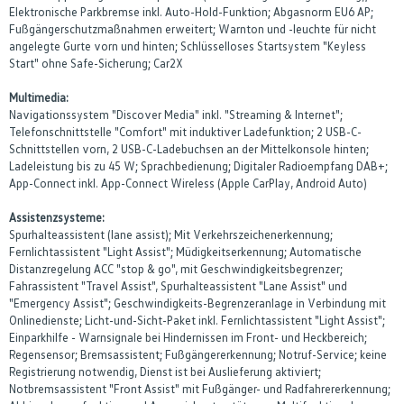
Elektronische Parkbremse inkl. Auto-Hold-Funktion; Abgasnorm EU6 AP;
Fußgängerschutzmaßnahmen erweitert; Warnton und -leuchte für nicht
angelegte Gurte vorn und hinten; Schlüsselloses Startsystem "Keyless
Start" ohne Safe-Sicherung; Car2X
Multimedia:
Navigationssystem "Discover Media" inkl. "Streaming & Internet";
Telefonschnittstelle "Comfort" mit induktiver Ladefunktion; 2 USB-C-
Schnittstellen vorn, 2 USB-C-Ladebuchsen an der Mittelkonsole hinten;
Ladeleistung bis zu 45 W; Sprachbedienung; Digitaler Radioempfang DAB+;
App-Connect inkl. App-Connect Wireless (Apple CarPlay, Android Auto)
Assistenzsysteme:
Spurhalteassistent (lane assist); Mit Verkehrszeichenerkennung;
Fernlichtassistent "Light Assist"; Müdigkeitserkennung; Automatische
Distanzregelung ACC "stop & go", mit Geschwindigkeitsbegrenzer;
Fahrassistent "Travel Assist", Spurhalteassistent "Lane Assist" und
"Emergency Assist"; Geschwindigkeits-Begrenzeranlage in Verbindung mit
Onlinedienste; Licht-und-Sicht-Paket inkl. Fernlichtassistent "Light Assist";
Einparkhilfe - Warnsignale bei Hindernissen im Front- und Heckbereich;
Regensensor; Bremsassistent; Fußgängererkennung; Notruf-Service; keine
Registrierung notwendig, Dienst ist bei Auslieferung aktiviert;
Notbremsassistent "Front Assist" mit Fußgänger- und Radfahrererkennung;