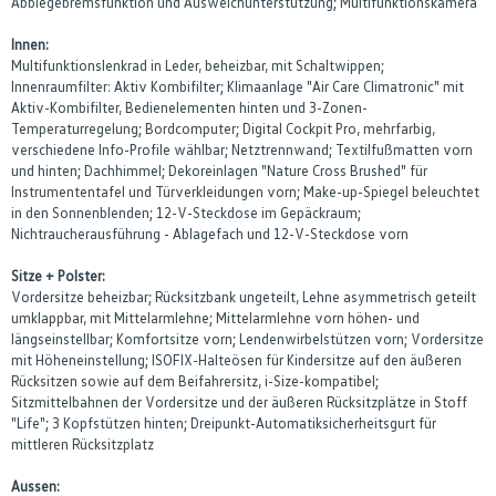
Abbiegebremsfunktion und Ausweichunterstützung; Multifunktionskamera
Innen:
Multifunktionslenkrad in Leder, beheizbar, mit Schaltwippen;
Innenraumfilter: Aktiv Kombifilter; Klimaanlage "Air Care Climatronic" mit
Aktiv-Kombifilter, Bedienelementen hinten und 3-Zonen-
Temperaturregelung; Bordcomputer; Digital Cockpit Pro, mehrfarbig,
verschiedene Info-Profile wählbar; Netztrennwand; Textilfußmatten vorn
und hinten; Dachhimmel; Dekoreinlagen "Nature Cross Brushed" für
Instrumententafel und Türverkleidungen vorn; Make-up-Spiegel beleuchtet
in den Sonnenblenden; 12-V-Steckdose im Gepäckraum;
Nichtraucherausführung - Ablagefach und 12-V-Steckdose vorn
Sitze + Polster:
Vordersitze beheizbar; Rücksitzbank ungeteilt, Lehne asymmetrisch geteilt
umklappbar, mit Mittelarmlehne; Mittelarmlehne vorn höhen- und
längseinstellbar; Komfortsitze vorn; Lendenwirbelstützen vorn; Vordersitze
mit Höheneinstellung; ISOFIX-Halteösen für Kindersitze auf den äußeren
Rücksitzen sowie auf dem Beifahrersitz, i-Size-kompatibel;
Sitzmittelbahnen der Vordersitze und der äußeren Rücksitzplätze in Stoff
"Life"; 3 Kopfstützen hinten; Dreipunkt-Automatiksicherheitsgurt für
mittleren Rücksitzplatz
Aussen: