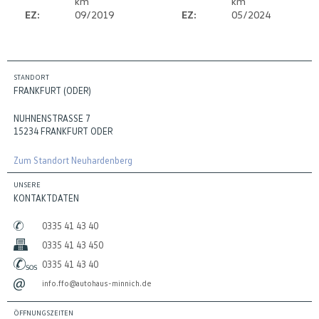
km
km
EZ:
09/2019
EZ:
05/2024
STANDORT
FRANKFURT (ODER)
NUHNENSTRASSE 7
15234 FRANKFURT ODER
Zum Standort Neuhardenberg
UNSERE
KONTAKTDATEN
0335 41 43 40
0335 41 43 450
0335 41 43 40
info.ffo@autohaus-minnich.de
ÖFFNUNGSZEITEN