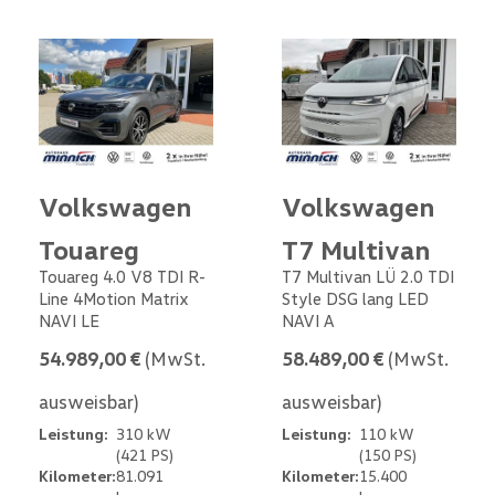
Volkswagen
Volkswagen
Touareg
T7 Multivan
Touareg 4.0 V8 TDI R-
T7 Multivan LÜ 2.0 TDI
Line 4Motion Matrix
Style DSG lang LED
NAVI LE
NAVI A
54.989,00 €
(MwSt.
58.489,00 €
(MwSt.
ausweisbar)
ausweisbar)
Leistung:
310 kW
Leistung:
110 kW
(421 PS)
(150 PS)
Kilometer:
81.091
Kilometer:
15.400